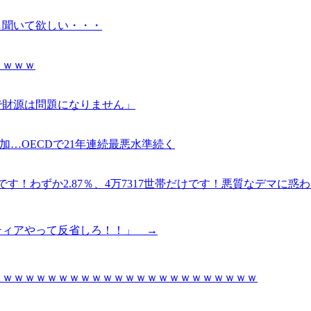
し聞いて欲しい・・・
ｗｗｗｗ
で財源は問題になりません」
増加…OECDで21年連続最悪水準続く
す！わずか2.87％、4万7317世帯だけです！悪質なデマに惑
ティアやって反省しろ！！」 →
ｗｗｗｗｗｗｗｗｗｗｗｗｗｗｗｗｗｗｗｗｗｗｗｗ