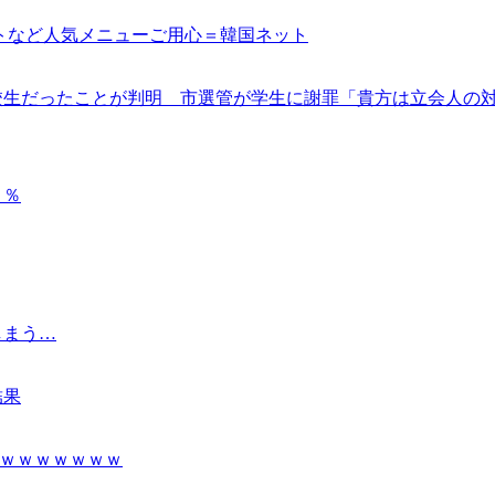
トなど人気メニューご用心＝韓国ネット
校生だったことが判明 市選管が学生に謝罪「貴方は立会人の
１％
しまう…
結果
ｗｗｗｗｗｗｗ