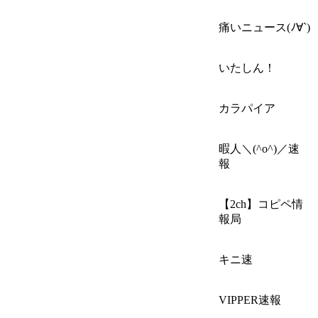
痛いニュース(ﾉ∀`)
いたしん！
カラパイア
暇人＼(^o^)／速
報
【2ch】コピペ情
報局
キニ速
VIPPER速報