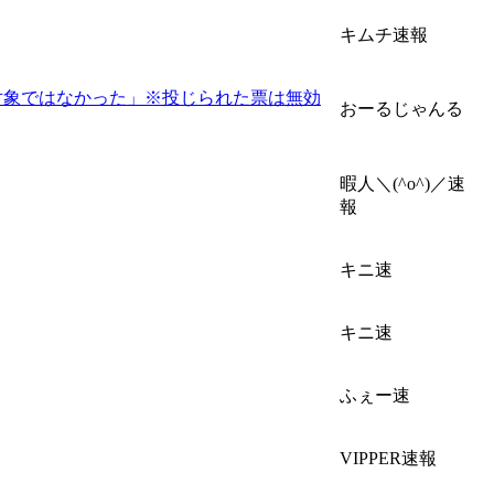
キムチ速報
対象ではなかった」※投じられた票は無効
おーるじゃんる
暇人＼(^o^)／速
報
キニ速
キニ速
ふぇー速
VIPPER速報