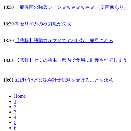
18:30
一般漫画の強姦シーンｗｗｗｗｗｗｗ （※画像あり）
18:30
初セリ10万の秋刀魚が失敗
18:30
【悲報】語彙力がマジでヤバい奴、発見される
【悲報】セミの幼虫、都内で食用に乱獲されてしまう
18:01
18:01
底辺だけど公認会計士試験を受けることを決意
Home
1
2
3
4
5
6