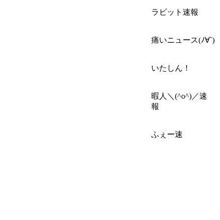
ラビット速報
痛いニュース(ﾉ∀`)
いたしん！
暇人＼(^o^)／速
報
ふぇー速