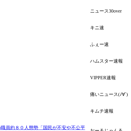
ニュース30over
キニ速
ふぇー速
ハムスター速報
VIPPER速報
痛いニュース(ﾉ∀`)
キムチ速報
の職員約８０人態勢「国民が不安や不公平
おーるじゃんる