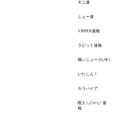
キニ速
ふぇー速
VIPPER速報
ラビット速報
痛いニュース(ﾉ∀`)
いたしん！
カラパイア
暇人＼(^o^)／速
報