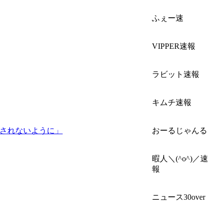
ふぇー速
VIPPER速報
ラビット速報
キムチ速報
わされないように」
おーるじゃんる
暇人＼(^o^)／速
報
ニュース30over