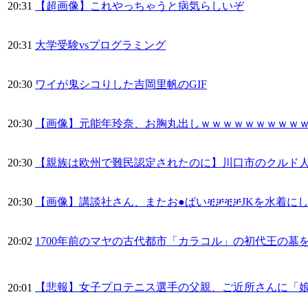
20:31
【超画像】これやっちゃうと病気らしいぞ
20:31
大学受験vsプログラミング
20:30
ワイが鬼シコりした吉岡里帆のGIF
20:30
【画像】元能年玲奈、お胸丸出しｗｗｗｗｗｗｗｗｗ
20:30
【親族は欧州で難民認定されたのに】川口市のクルド
20:30
【画像】講談社さん、またお●ぱいቺቻቺቻJKを水着に
20:02
1700年前のマヤの古代都市「カラコル」の初代王の墓
【悲報】女子プロテニス選手の父親、ご近所さんに「
20:01