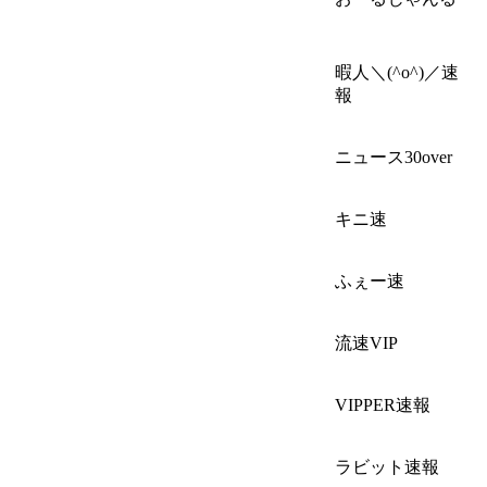
暇人＼(^o^)／速
報
ニュース30over
キニ速
ふぇー速
流速VIP
VIPPER速報
ラビット速報