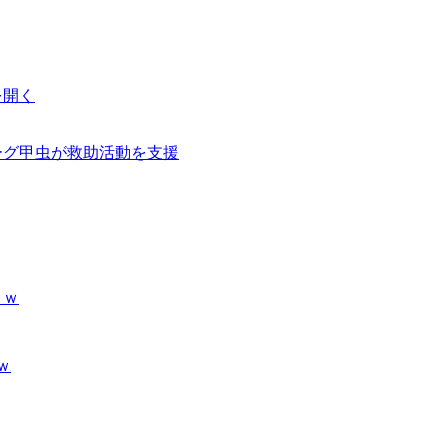
を開く
ーグ甲虫が救助活動を支援
ｗｗ
ｗ