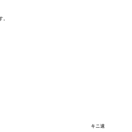
す。
キニ速