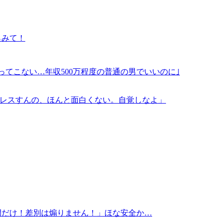
らみて！
ってこない…年収500万程度の普通の男でいいのに｣
でレスすんの、ほんと面白くない。自覚しなよ」
間だけ！差別は煽りません！」ほな安全か…