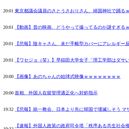
20:01
東京都議会議員のさとうさおりさん、靖国神社で踊る
20:01
【動画】昔の映画、どうやって撮ってるのか謎すぎる
20:01
【悲報】陰キャさん、未だ手帳型カバーにアレルギー
20:01
【ワセジョ（笑）】早稲田大学女子「理工学部はダサ
20:00
【画像】あのちゃんの始球式映像ｗｗｗｗｗｗｗｗ
20:00
首相、外国人在留管理適正化へ対処指示
19:32
【悲報】統一教会、日本より先に韓国で壊滅しそう マ
【速報】外国人政策の政府司令塔「秩序ある共生社会
19:32