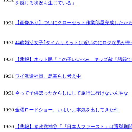
を感じる状況も生じている」
【画像あり】ついにクローゼット作業部屋完成したか
19:31
19:31
44歳婚活女子｢タイムリミットは近いのにロクな男が寄
19:31
【悲報】ネット民「この子いいべw」キッズ敵「語録
19:31
ワイ派遣社員、島暮らし考え中
19:31
今って子供ほったからしにして旅行に行けないんやな
19:30
金曜ロードショー、いよいよ本気を出してきた件
19:30
【悲報】参政党神谷「『日本人ファースト』は選挙期