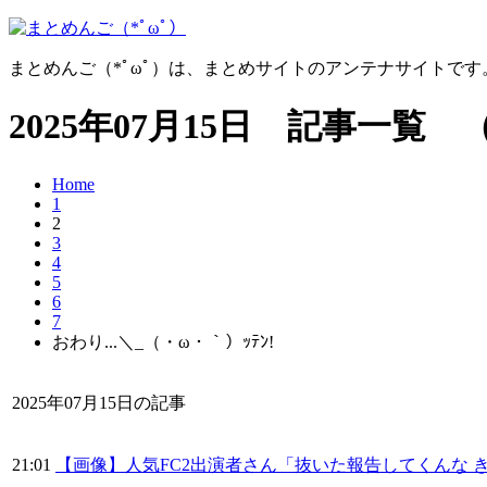
まとめんご（*ﾟωﾟ）は、まとめサイトのアンテナサイトで
2025年07月15日 記事一覧 
Home
1
2
3
4
5
6
7
おわり...＼_（・ω・｀）ｯﾃﾝ!
2025年07月15日の記事
21:01
【画像】人気FC2出演者さん「抜いた報告してくんな 