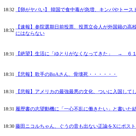
18:32
【卵がヤバい】 韓国で食中毒が急増、キンパやトース
【速報】参院選期日前投票、投票立会人が外国籍の高
18:32
にはならない
【絶望】生活に「ゆとりがなくなってきた」 → ６
18:31
18:31
【悲報】歌手のBoAさん、骨壊死・・・・・・
18:31
【悲報】アメリカの最強最悪の文化、ついに入国して
18:31
履歴書の志望動機に「一心不乱に働きたい」と書いた
18:30
藤田ニコルちゃん、ぐうの音も出ない正論をXにポスト