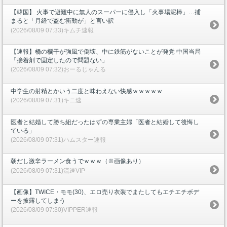
【韓国】 火事で避難中に無人のスーパーに侵入し「火事場泥棒」…捕
まると「月経で盗む衝動が」と言い訳
(2026/08/09 07:33)キムチ速報
【速報】橋の欄干が強風で倒壊、中に鉄筋がないことが発覚 中国当局
「接着剤で固定したので問題ない」
(2026/08/09 07:32)おーるじゃんる
中学生の射精とかいう二度と味わえない快感ｗｗｗｗｗ
(2026/08/09 07:31)キニ速
医者と結婚して勝ち組だったはずの専業主婦「医者と結婚して後悔し
ている」
(2026/08/09 07:31)ハムスター速報
朝だし激辛ラーメン食うでｗｗｗ（※画像あり）
(2026/08/09 07:31)流速VIP
【画像】TWICE・モモ(30)、エロ売り衣装でまたしてもエチエチボデ
ーを披露してしまう
(2026/08/09 07:30)VIPPER速報