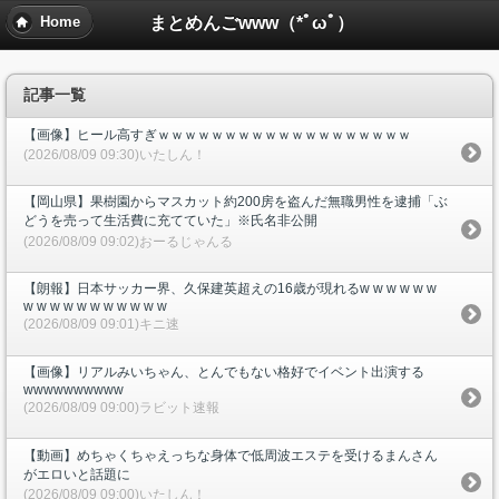
まとめんごwww（*ﾟωﾟ）
Home
記事一覧
【画像】ヒール高すぎｗｗｗｗｗｗｗｗｗｗｗｗｗｗｗｗｗｗｗ
(2026/08/09 09:30)いたしん！
【岡山県】果樹園からマスカット約200房を盗んだ無職男性を逮捕「ぶ
どうを売って生活費に充てていた」※氏名非公開
(2026/08/09 09:02)おーるじゃんる
【朗報】日本サッカー界、久保建英超えの16歳が現れるw w w w w w
w w w w w w w w w w w
(2026/08/09 09:01)キニ速
【画像】リアルみいちゃん、とんでもない格好でイベント出演する
wwwwwwwwww
(2026/08/09 09:00)ラビット速報
【動画】めちゃくちゃえっちな身体で低周波エステを受けるまんさん
がエロいと話題に
(2026/08/09 09:00)いたしん！