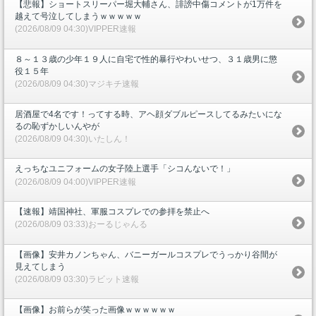
【悲報】ショートスリーパー堀大輔さん、誹謗中傷コメントが1万件を
越えて号泣してしまうｗｗｗｗｗ
(2026/08/09 04:30)VIPPER速報
８～１３歳の少年１９人に自宅で性的暴行やわいせつ、３１歳男に懲
役１５年
(2026/08/09 04:30)マジキチ速報
居酒屋で4名です！ってする時、アヘ顔ダブルピースしてるみたいにな
るの恥ずかしいんやが
(2026/08/09 04:30)いたしん！
えっちなユニフォームの女子陸上選手「シコんないで！」
(2026/08/09 04:00)VIPPER速報
【速報】靖国神社、軍服コスプレでの参拝を禁止へ
(2026/08/09 03:33)おーるじゃんる
【画像】安井カノンちゃん、バニーガールコスプレでうっかり谷間が
見えてしまう
(2026/08/09 03:30)ラビット速報
【画像】お前らが笑った画像ｗｗｗｗｗｗ