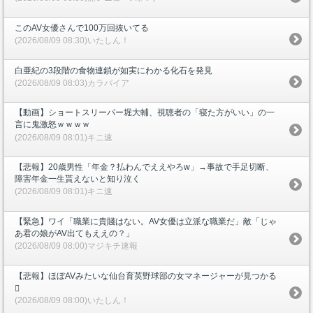
このAV女優さんで100万回抜いてる
(2026/08/09 08:30)いたしん！
白亜紀の3段階の食物連鎖が如実にわかる化石を発見
(2026/08/09 08:03)カラパイア
【動画】ショートスリーパー堀大輔、視聴者の「寝た方がいい」の一
言に鬼激怒ｗｗｗｗ
(2026/08/09 08:01)キニ速
【悲報】20歳男性「年金？払わんでええやろw」→事故で手足切断、
障害年金一生貰えないと知り泣く
(2026/08/09 08:01)キニ速
【緊急】ワイ「職業に貴賤はない。AV女優は立派な職業だ」敵「じゃ
あ君の娘がAV出てもええの？」
(2026/08/09 08:00)マジキチ速報
【悲報】ほぼAVみたいな仙台育英野球部の女マネージャーが見つかる
🫪
(2026/08/09 08:00)いたしん！