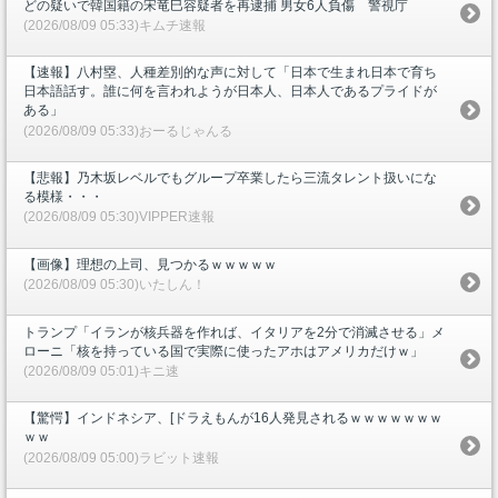
どの疑いで韓国籍の宋竜巳容疑者を再逮捕 男女6人負傷 警視庁
(2026/08/09 05:33)キムチ速報
【速報】八村塁、人種差別的な声に対して「日本で生まれ日本で育ち
日本語話す。誰に何を言われようが日本人、日本人であるプライドが
ある」
(2026/08/09 05:33)おーるじゃんる
【悲報】乃木坂レベルでもグループ卒業したら三流タレント扱いにな
る模様・・・
(2026/08/09 05:30)VIPPER速報
【画像】理想の上司、見つかるｗｗｗｗｗ
(2026/08/09 05:30)いたしん！
トランプ「イランが核兵器を作れば、イタリアを2分で消滅させる」メ
ローニ「核を持っている国で実際に使ったアホはアメリカだけｗ」
(2026/08/09 05:01)キニ速
【驚愕】インドネシア、[ドラえもんが16人発見されるｗｗｗｗｗｗｗ
ｗｗ
(2026/08/09 05:00)ラビット速報