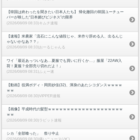
【韓国は終わったを聞きたい日本人たち】 帰化撤回の韓国ユーチュー
バーが映した“日本媚びビジネス”の限界
(2026/08/09 08:33)キムチ速報
【速報】米農家「流石にこんな値段じゃ、米作り辞める人、出るんじ
ゃないかなあ？？」
(2026/08/09 08:33)おーるじゃんる
ワイ「最近あっついなあ…夏服でも買いに行くか…」服屋「22AW入
荷！夏服？全部売り切れだよ！」
(2026/08/09 08:31)ふぇー速
【動画】役満ボディ・岡田紗佳(32)、渾身のあたシコダンスｗｗｗｗ
ｗｗ
(2026/08/09 08:30)VIPPER速報
【画像】平成時代の髪型ｗｗｗｗｗｗｗｗｗｗｗｗｗｗｗｗｗｗｗｗ
ｗｗ
(2026/08/09 08:30)ラビット速報
シカ「全部喰った」 祭り中止
(2026/08/09 08:30)痛いニュース(ﾉ∀`)