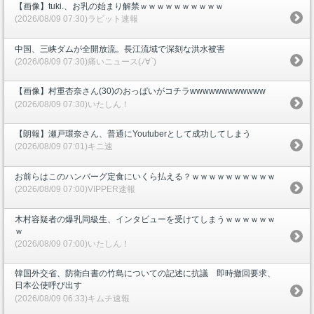
【画像】tuki.、お乳の始まり解禁ｗｗｗｗｗｗｗｗｗｗ
(2026/08/09 07:30)ラビット速報
中国、三峡ダムが全開放流。長江流域で深刻な洪水被害
(2026/08/09 07:30)痛いニュース(ﾉ∀`)
【画像】村重杏奈さん(30)のおっぱいがコチラwwwwwwwwwwww
(2026/08/09 07:30)いたしん！
【朗報】瀬戸環奈さん、普通にYoutuberとして成功してしまう
(2026/08/09 07:01)キニ速
お前らはこのハンバーグ定食にいくら払える？ｗｗｗｗｗｗｗｗｗｗ
(2026/08/09 07:00)VIPPER速報
木村容疑者の爆乳同級生、インタビューを受けてしまうｗｗｗｗｗｗ
ｗ
(2026/08/09 07:00)いたしん！
韓国外交省、防衛白書の竹島についての記述に抗議 即時撤回要求、
日本公使呼び出す
(2026/08/09 06:33)キムチ速報