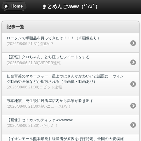
まとめんごwww（*ﾟωﾟ）
Home
記事一覧
ローソンで半額品を買ってきたぞ！！！（※画像あり）
(2026/08/06 21:31)流速VIP
【悲報】クロちゃん、とち狂ったツイートをする
(2026/08/06 21:30)VIPPER速報
仙台育英のマネージャー・星よつはさんがかわいいと話題に ウィン
ク動画や画像などが拡散される（※画像・動画あり）
(2026/08/06 21:30)ラビット速報
熊本地震、発生後に居酒屋店内から温泉が吹き出す
(2026/08/06 21:30)痛いニュース(ﾉ∀`)
【画像】セトカンのティファwwwwww
(2026/08/06 21:30)いたしん！
【イオンモール熊本爆発】経産省が原因をほぼ特定、全国の大規模施