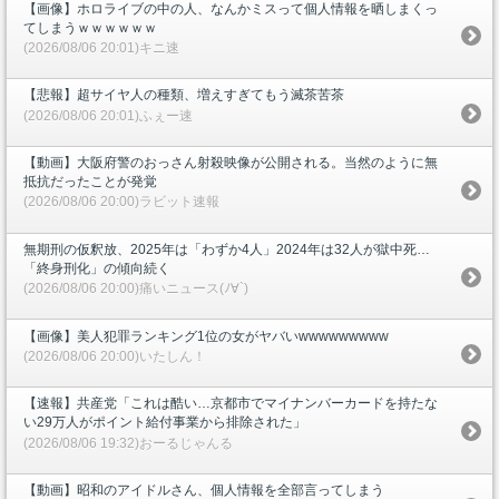
【画像】ホロライブの中の人、なんかミスって個人情報を晒しまくっ
てしまうｗｗｗｗｗｗ
(2026/08/06 20:01)キニ速
【悲報】超サイヤ人の種類、増えすぎてもう滅茶苦茶
(2026/08/06 20:01)ふぇー速
【動画】大阪府警のおっさん射殺映像が公開される。当然のように無
抵抗だったことが発覚
(2026/08/06 20:00)ラビット速報
無期刑の仮釈放、2025年は「わずか4人」2024年は32人が獄中死…
「終身刑化」の傾向続く
(2026/08/06 20:00)痛いニュース(ﾉ∀`)
【画像】美人犯罪ランキング1位の女がヤバいwwwwwwwww
(2026/08/06 20:00)いたしん！
【速報】共産党「これは酷い…京都市でマイナンバーカードを持たな
い29万人がポイント給付事業から排除された」
(2026/08/06 19:32)おーるじゃんる
【動画】昭和のアイドルさん、個人情報を全部言ってしまう