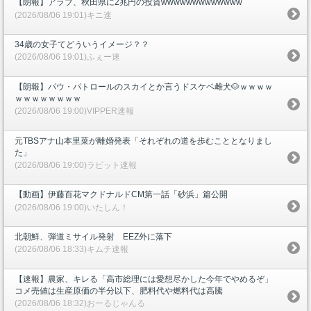
【朗報】アラブ、秋田県に2兆円の投資wwwwwwwwwwwww
(2026/08/06 19:01)キニ速
34歳の女子てどういうイメージ？？
(2026/08/06 19:01)ふぇー速
【朗報】パウ・パトロールのスカイとか言うドスケベ雌犬🐶ｗｗｗｗ
ｗｗｗｗｗｗｗｗ
(2026/08/06 19:00)VIPPER速報
元TBSアナ山本里菜が離婚発表「それぞれの道を歩むこととなりまし
た」
(2026/08/06 19:00)ラビット速報
【動画】伊藤百花マクドナルドCM第一話「砂浜」篇公開
(2026/08/06 19:00)いたしん！
北朝鮮、弾道ミサイル発射 EEZ外に落下
(2026/08/06 18:33)キムチ速報
【速報】農家、キレる「高市総理には愛想尽かした今年でやめるぞ」
コメ売値は生産原価の半分以下、肥料代や燃料代は高騰
(2026/08/06 18:32)おーるじゃんる