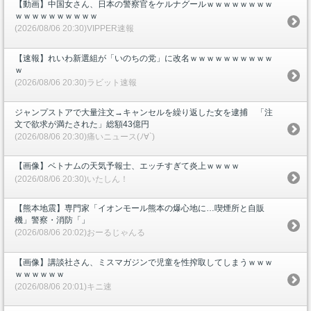
【動画】中国女さん、日本の警察官をケルナグールｗｗｗｗｗｗｗｗ
ｗｗｗｗｗｗｗｗｗｗ
(2026/08/06 20:30)VIPPER速報
【速報】れいわ新選組が「いのちの党」に改名ｗｗｗｗｗｗｗｗｗｗ
ｗ
(2026/08/06 20:30)ラビット速報
ジャンプストアで大量注文→キャンセルを繰り返した女を逮捕 「注
文で欲求が満たされた」総額43億円
(2026/08/06 20:30)痛いニュース(ﾉ∀`)
【画像】ベトナムの天気予報士、エッチすぎて炎上ｗｗｗｗ
(2026/08/06 20:30)いたしん！
【熊本地震】専門家「イオンモール熊本の爆心地に…喫煙所と自販
機」警察・消防「」
(2026/08/06 20:02)おーるじゃんる
【画像】講談社さん、ミスマガジンで児童を性搾取してしまうｗｗｗ
ｗｗｗｗｗｗ
(2026/08/06 20:01)キニ速