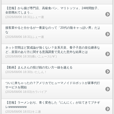
【悲報】から揚げ専門店、高級食パン、マリトッツォ、24時間餃子、
全部廃れてしまう…
(2026/08/06 18:31)ふぇー速
接客業やると分かるが一番楽なのって「20代の陰キャっぽい男」だよ
な
(2026/08/06 18:31)ふぇー速
ネット空間ほど賛成論が強くない？女系天皇、養子子息の皇位継承な
ど…皇室のあり方に関する意識調査で見えた意外な結果とは
(2026/08/06 18:30)痛いニュース(ﾉ∀`)
【動画】まんさんの投げ銭の乞い方一線を越える
(2026/08/06 18:30)いたしん！
ついに来ちゃったの？アメリカでヒューマノイドロボットが家事代行
サービスを開始
(2026/08/06 18:03)カラパイア
【悲報】ラーメンおぢ、青く変色した『にんにく』が出てきてブチギ
レwwwwwwww
(2026/08/06 18:01)キニ速