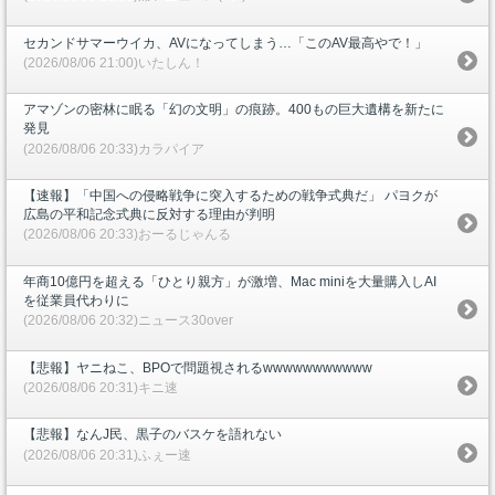
セカンドサマーウイカ、AVになってしまう…「このAV最高やで！」
(2026/08/06 21:00)いたしん！
アマゾンの密林に眠る「幻の文明」の痕跡。400もの巨大遺構を新たに
発見
(2026/08/06 20:33)カラパイア
【速報】「中国への侵略戦争に突入するための戦争式典だ」 パヨクが
広島の平和記念式典に反対する理由が判明
(2026/08/06 20:33)おーるじゃんる
年商10億円を超える「ひとり親方」が激増、Mac miniを大量購入しAI
を従業員代わりに
(2026/08/06 20:32)ニュース30over
【悲報】ヤニねこ、BPOで問題視されるwwwwwwwwwww
(2026/08/06 20:31)キニ速
【悲報】なんJ民、黒子のバスケを語れない
(2026/08/06 20:31)ふぇー速