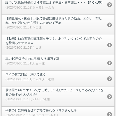
設でガス供給設備の点検要請にまで発展する事態に・・・【PICKUP】
(2026/08/06 21:02)おーるじゃんる
【閲覧注意・動画】大阪で警察に射殺された男の動画、エグい 撃た
れてから叫びながら苦しみもがいて死ぬ
(2026/08/06 21:01)キニ速
【動画】仙台育英の野球部女子マネ、あざといウィンクでお前らの心
を鷲掴みｗｗｗｗｗ
(2026/08/06 21:01)キニ速
車の10円傷治すのに見積もり15万で草
(2026/08/06 21:01)ふぇー速
ワイの株式口座 爆損で逝く
(2026/08/06 21:01)ハムスター速報
居酒屋で4名です！ってする時、アヘ顔ダブルピースしてるみたいにな
るの恥ずかしいんやが
(2026/08/06 21:00)VIPPER速報
平和の日に黙祷もせずデモで暴れるパヨクさんたち
(2026/08/06 21:00)痛いニュース(ﾉ∀`)