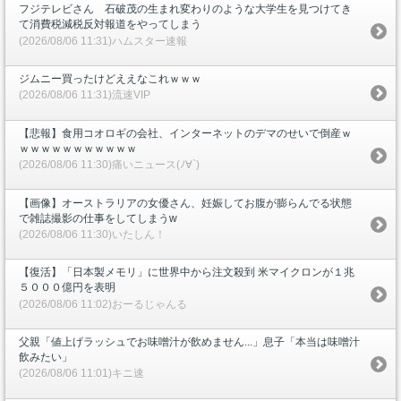
フジテレビさん 石破茂の生まれ変わりのような大学生を見つけてき
て消費税減税反対報道をやってしまう
(2026/08/06 11:31)ハムスター速報
ジムニー買ったけどええなこれｗｗｗ
(2026/08/06 11:31)流速VIP
【悲報】食用コオロギの会社、インターネットのデマのせいで倒産ｗ
ｗｗｗｗｗｗｗｗｗｗｗ
(2026/08/06 11:30)痛いニュース(ﾉ∀`)
【画像】オーストラリアの女優さん、妊娠してお腹が膨らんでる状態
で雑誌撮影の仕事をしてしまうw
(2026/08/06 11:30)いたしん！
【復活】「日本製メモリ」に世界中から注文殺到 米マイクロンが１兆
５０００億円を表明
(2026/08/06 11:02)おーるじゃんる
父親「値上げラッシュでお味噌汁が飲めません...」息子「本当は味噌汁
飲みたい」
(2026/08/06 11:01)キニ速