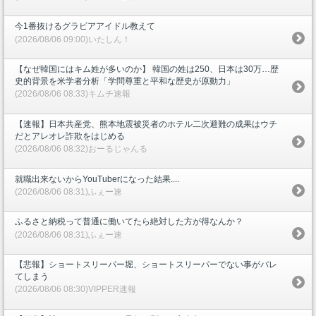
今1番抜けるグラビアアイドル教えて
(2026/08/06 09:00)いたしん！
【なぜ韓国にはキム姓が多いのか】 韓国の姓は250、日本は30万…歴
史的背景を米学者分析「学問尊重と平和な歴史が原動力」
(2026/08/06 08:33)キムチ速報
【速報】日本共産党、熊本地震被災者のホテル二次避難の成果はウチ
だとアレオレ詐欺をはじめる
(2026/08/06 08:32)おーるじゃんる
就職出来ないからYouTuberになった結果....
(2026/08/06 08:31)ふぇー速
ふるさと納税って普通に働いてたら絶対した方が得なんか？
(2026/08/06 08:31)ふぇー速
【悲報】ショートスリーパー堀、ショートスリーパーでない事がバレ
てしまう
(2026/08/06 08:30)VIPPER速報