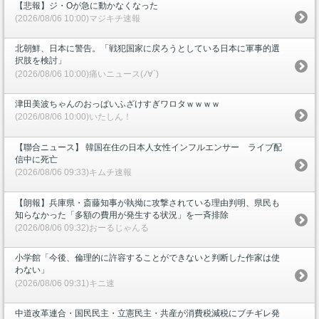
【悲報】ジ・Oが急に動かなくなった
(2026/08/06 10:00)マジキチ速報
北朝鮮、日本に警告。「戦犯国家に戻ろうとしている日本に軍事的選
択肢を検討」
(2026/08/06 10:00)痛いニュース(ﾉ∀`)
津田美波ちゃんのおっぱいふざけすぎワロタｗｗｗｗ
(2026/08/06 10:00)いたしん！
【聯合ニュース】 韓国在住の日本人女性インフルエンサー ライブ配
信中に死亡
(2026/08/06 09:33)キムチ速報
【朗報】兵庫県・斎藤知事が執拗に攻撃されている理由判明、県民も
知らなかった「多額の費用が発生する状況」を一斉排除
(2026/08/06 09:32)おーるじゃんる
小学館「今後、倫理的に許容することができないと判断した作家は使
わない」
(2026/08/06 09:31)キニ速
中道改革連合・国民民主・立憲民主・共産が消費税減税にブチギレ発