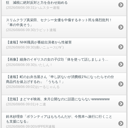
狂 減税に絶対反対と力を合わせ始める
(2026/08/06 09:31)ハムスター速報
スリムクラブ真栄田、セクシー女優を中傷するネット民を痛烈批判！
「車の中臭そう」
(2026/08/06 09:30)ラビット速報
【速報】NHK職員が番組出演者から性被害
(2026/08/06 09:30)痛いニュース(ﾉ∀`)
【画像】細身のイギリスの女の子(23)「体を使って話しましょう…
(2026/08/06 09:30)いたしん！
【速報】町のお弁当屋さん「申し訳ないが消費税1%になったらその分
商品代を値上げするわ」 「うちも！」
(2026/08/06 09:02)おーるじゃんる
【悲報】まどマギ映画、来月公開なのに話題にならないwwwwwww
(2026/08/06 09:01)キニ速
鈴木紗理奈「ボランティアはもちろんだが、今熊本へ旅行に行くこと
も支援になる」
(2026/08/06 09:00)VIPPER速報