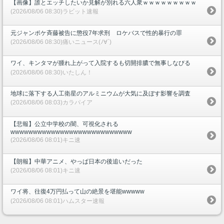
【画像】誰とエッチしたいか見解が別れる六人衆ｗｗｗｗｗｗｗｗｗ
(2026/08/06 08:30)ラビット速報
元ジャンポケ斉藤被告に懲役7年求刑 ロケバスで性的暴行の罪
(2026/08/06 08:30)痛いニュース(ﾉ∀`)
ワイ、キンタマが腫れ上がって入院するも切開排膿で無事しなびる
(2026/08/06 08:30)いたしん！
地球に落下する人工衛星のアルミニウムが大気に及ぼす影響を調査
(2026/08/06 08:03)カラパイア
【悲報】公立中学校の闇、可視化される
wwwwwwwwwwwwwwwwwwwwwwwwwww
(2026/08/06 08:01)キニ速
【朗報】中華アニメ、やっぱ日本の後追いだった
(2026/08/06 08:01)キニ速
ワイ将、往復4万円払って山の絶景を堪能wwwww
(2026/08/06 08:01)ハムスター速報