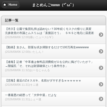
まとめんごwww（*ﾟωﾟ）
Home
記事一覧
【市川】公園で集団礼拝は認めない？30年続くモスクの祭りに異変
元参政党の市議とムスリムは「直接話そう」 ＳＮＳと地元に温度差
(2026/08/06 12:00)痛いニュース(ﾉ∀`)
【動画】女さん、部屋を拭き掃除するだけで100万再生wwwwww
(2026/08/06 12:00)いたしん！
【速報】記者「中革連は食料品消費税ゼロを公約に掲げていたが？」
→階猛氏「そ、それは財源確保という条件付き」
(2026/08/06 11:32)おーるじゃんる
【悲報】最近のZオスガキ、名前がダサすぎるｗｗｗｗｗｗ
(2026/08/06 11:31)キニ速
一番最悪の経歴って「大学中退」だよな
(2026/08/06 11:31)ふぇー速