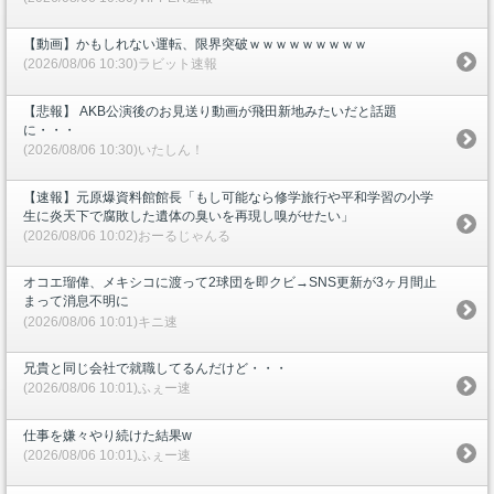
【動画】かもしれない運転、限界突破ｗｗｗｗｗｗｗｗｗ
(2026/08/06 10:30)ラビット速報
【悲報】 AKB公演後のお見送り動画が飛田新地みたいだと話題
に・・・
(2026/08/06 10:30)いたしん！
【速報】元原爆資料館館長「もし可能なら修学旅行や平和学習の小学
生に炎天下で腐敗した遺体の臭いを再現し嗅がせたい」
(2026/08/06 10:02)おーるじゃんる
オコエ瑠偉、メキシコに渡って2球団を即クビ→SNS更新が3ヶ月間止
まって消息不明に
(2026/08/06 10:01)キニ速
兄貴と同じ会社で就職してるんだけど・・・
(2026/08/06 10:01)ふぇー速
仕事を嫌々やり続けた結果w
(2026/08/06 10:01)ふぇー速