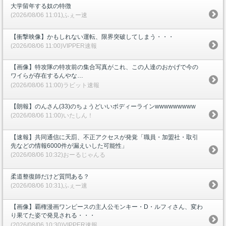
大学留年する奴の特徴
(2026/08/06 11:01)ふぇー速
【衝撃映像】かもしれない運転、限界突破してしまう・・・
(2026/08/06 11:00)VIPPER速報
【画像】特攻隊の特攻前の集合写真がこれ、この人達のおかげで今の
ワイらが存在するんやな…
(2026/08/06 11:00)ラビット速報
【朗報】のんさん(33)のちょうどいいボディーラインwwwwwwwww
(2026/08/06 11:00)いたしん！
【速報】共同通信に天罰、不正アクセスが発覚「職員・加盟社・取引
先などの情報6000件が漏えいした可能性」
(2026/08/06 10:32)おーるじゃんる
柔道整復師だけど質問ある？
(2026/08/06 10:31)ふぇー速
【画像】覇権漫画ワンピースの主人公モンキー・D・ルフィさん、変わ
り果てた姿で発見される・・・
(2026/08/06 10:30)VIPPER速報