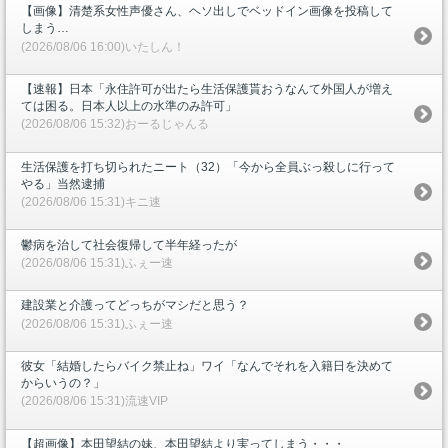
【画像】清楚系女性声優さん、ヘソ出しでベッドイン画像を投稿して
しまう…
(2026/08/06 16:00)いたしん！
【速報】日本「永住許可が出たら生活保護貰おうなんて外国人が増え
ては困る。日本人以上の水準のみ許可」
(2026/08/06 15:32)おーるじゃんる
生活保護を打ち切られたニート（32）「今から全員ぶっ殺しに行って
やる」当然逮捕
(2026/08/06 15:31)キニ速
鬱病を治して社会復帰して半年経ったが
(2026/08/06 15:31)ふぇー速
建設業と介護ってどっちがマシだと思う？
(2026/08/06 15:31)ふぇー速
彼女「結婚したらバイク禁止ね」ワイ「なんでそれを入籍日を決めて
からいうの？」
(2026/08/06 15:31)流速VIP
【超画像】本田望結の妹、本田望結より実ってしまう・・・