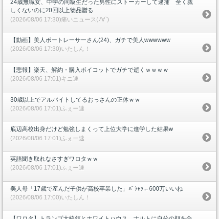
24歳無職女、中学の同級生だった男性にストーカーして逮捕 全く親
しくないのに20回以上物品贈る
(2026/08/06 17:30)痛いニュース(ﾉ∀`)
【動画】美人ボートレーサーさん(24)、ガチで美人wwwwww
(2026/08/06 17:30)いたしん！
【悲報】楽天、解約・購入ボイコットでガチで逝くｗｗｗｗ
(2026/08/06 17:01)キニ速
30歳以上でアルバイトしてるおっさんの正体ｗｗ
(2026/08/06 17:01)ふぇー速
底辺高校出身だけど勉強しまくって上位大学に進学した結果w
(2026/08/06 17:01)ふぇー速
英語聞き取れなさすぎワロタｗｗ
(2026/08/06 17:01)ふぇー速
美人母「17歳で産んだ子供が高校卒業した」ﾊﾟｼｬｯ←600万いいね
(2026/08/06 17:00)いたしん！
【ワロタ】トランプ大統領とホワイトハウス、ナルトに自分の顔を合