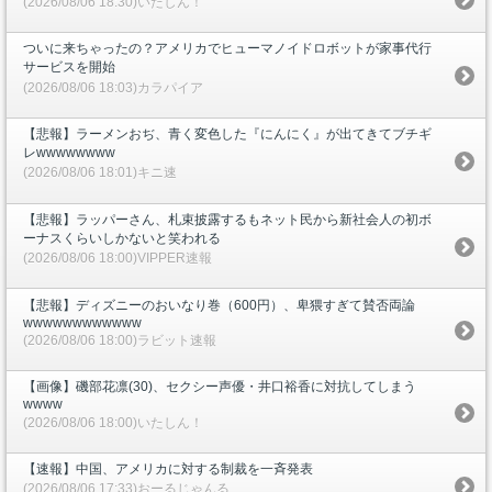
(2026/08/06 18:30)いたしん！
ついに来ちゃったの？アメリカでヒューマノイドロボットが家事代行
サービスを開始
(2026/08/06 18:03)カラパイア
【悲報】ラーメンおぢ、青く変色した『にんにく』が出てきてブチギ
レwwwwwwww
(2026/08/06 18:01)キニ速
【悲報】ラッパーさん、札束披露するもネット民から新社会人の初ボ
ーナスくらいしかないと笑われる
(2026/08/06 18:00)VIPPER速報
【悲報】ディズニーのおいなり巻（600円）、卑猥すぎて賛否両論
wwwwwwwwwwww
(2026/08/06 18:00)ラビット速報
【画像】磯部花凛(30)、セクシー声優・井口裕香に対抗してしまう
wwww
(2026/08/06 18:00)いたしん！
【速報】中国、アメリカに対する制裁を一斉発表
(2026/08/06 17:33)おーるじゃんる