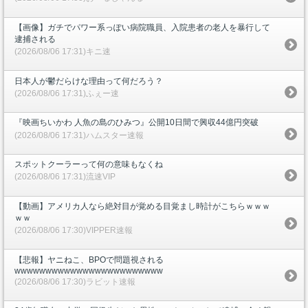
【画像】ガチでパワー系っぽい病院職員、入院患者の老人を暴行して
逮捕される
(2026/08/06 17:31)キニ速
日本人が鬱だらけな理由って何だろう？
(2026/08/06 17:31)ふぇー速
『映画ちいかわ 人魚の島のひみつ』公開10日間で興収44億円突破
(2026/08/06 17:31)ハムスター速報
スポットクーラーって何の意味もなくね
(2026/08/06 17:31)流速VIP
【動画】アメリカ人なら絶対目が覚める目覚まし時計がこちらｗｗｗ
ｗｗ
(2026/08/06 17:30)VIPPER速報
【悲報】ヤニねこ、BPOで問題視される
wwwwwwwwwwwwwwwwwwwwwwww
(2026/08/06 17:30)ラビット速報