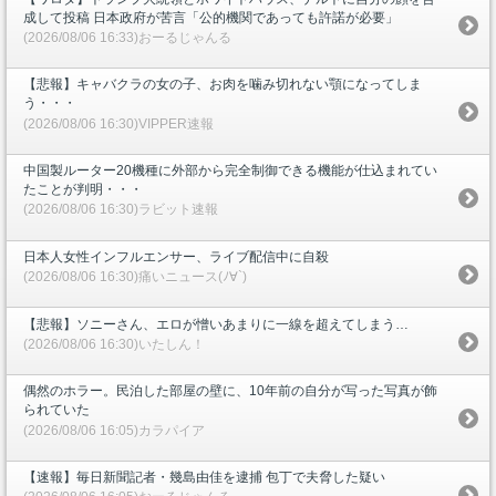
成して投稿 日本政府が苦言「公的機関であっても許諾が必要」
(2026/08/06 16:33)おーるじゃんる
【悲報】キャバクラの女の子、お肉を噛み切れない顎になってしま
う・・・
(2026/08/06 16:30)VIPPER速報
中国製ルーター20機種に外部から完全制御できる機能が仕込まれてい
たことが判明・・・
(2026/08/06 16:30)ラビット速報
日本人女性インフルエンサー、ライブ配信中に自殺
(2026/08/06 16:30)痛いニュース(ﾉ∀`)
【悲報】ソニーさん、エロが憎いあまりに一線を超えてしまう…
(2026/08/06 16:30)いたしん！
偶然のホラー。民泊した部屋の壁に、10年前の自分が写った写真が飾
られていた
(2026/08/06 16:05)カラパイア
【速報】毎日新聞記者・幾島由佳を逮捕 包丁で夫脅した疑い