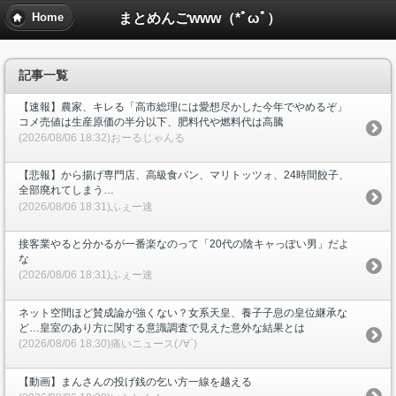
まとめんごwww（*ﾟωﾟ）
Home
記事一覧
【速報】農家、キレる「高市総理には愛想尽かした今年でやめるぞ」
コメ売値は生産原価の半分以下、肥料代や燃料代は高騰
(2026/08/06 18:32)おーるじゃんる
【悲報】から揚げ専門店、高級食パン、マリトッツォ、24時間餃子、
全部廃れてしまう…
(2026/08/06 18:31)ふぇー速
接客業やると分かるが一番楽なのって「20代の陰キャっぽい男」だよ
な
(2026/08/06 18:31)ふぇー速
ネット空間ほど賛成論が強くない？女系天皇、養子子息の皇位継承な
ど…皇室のあり方に関する意識調査で見えた意外な結果とは
(2026/08/06 18:30)痛いニュース(ﾉ∀`)
【動画】まんさんの投げ銭の乞い方一線を越える