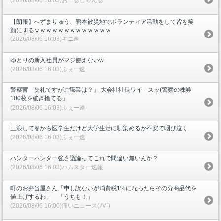
(2026/08/06 16:05)おーるじゃんる
【朗報】へずまりゅう、熊本被災地でボランティア活動をして皆を笑
顔にするｗｗｗｗｗｗｗｗｗｗｗｗｗ
(2026/08/06 16:03)キニ速
ゆとりの新入社員がマジ使えないw
(2026/08/06 16:03)ふぇー速
警察官「失礼ですがご職業は？」 大会社社長ワイ「スッ(警察の株券
100枚を破き捨てる」
(2026/08/06 16:03)ふぇー速
三浪して春から医学生だけど大学生活に馴染めるか不安で咽び泣く
(2026/08/06 16:03)ふぇー速
ハンターハンター強さ議論ってこれで間違い無いんか？
(2026/08/06 16:03)ハムスター速報
町のお弁当屋さん「申し訳ないが消費税1%になったらその分商品代を
値上げするわ」 「うちも！」
(2026/08/06 16:00)痛いニュース(ﾉ∀`)