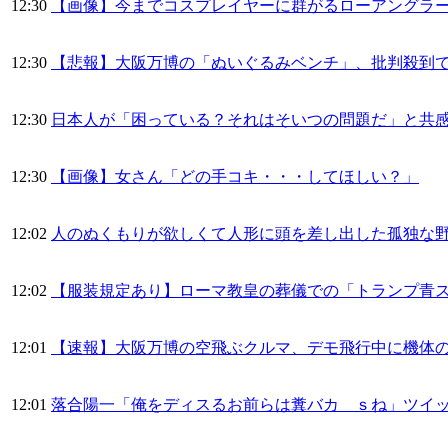
12:30
【画像】今までコスプレイヤーに群がるローアングラ
12:30
【悲報】大阪万博の「ぬいぐるみベンチ」、批判殺到で
12:30
日本人が「困っている？それはそいつの問題だ」と共
12:30
【画像】女さん「どの手コキ・・・してほしい？」
12:02
人のぬくもりが欲しくて人形に頭を差し出した孤独な
12:02
【服装規定あり】ローマ教皇の葬儀での「トランプ青ス
12:01
【速報】大阪万博の空飛ぶクルマ、デモ飛行中に機体
12:01
落合陽一「俺をディスるお前らは糞バカ ｓね」ツイ