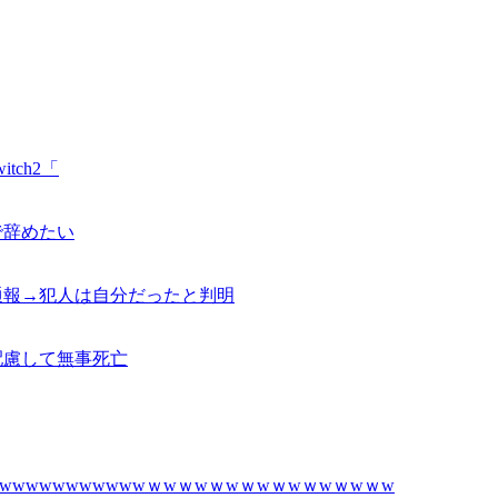
tch2「
で辞めたい
通報→犯人は自分だったと判明
配慮して無事死亡
wwwwwwwwwwｗwｗwｗwｗwｗwｗwｗwｗw