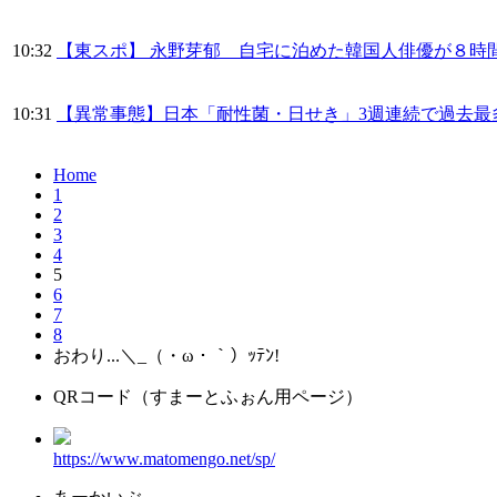
10:32
【東スポ】 永野芽郁 自宅に泊めた韓国人俳優が８時
10:31
【異常事態】日本「耐性菌・日せき」3週連続で過去最
Home
1
2
3
4
5
6
7
8
おわり...＼_（・ω・｀）ｯﾃﾝ!
QRコード（すまーとふぉん用ページ）
https://www.matomengo.net/sp/