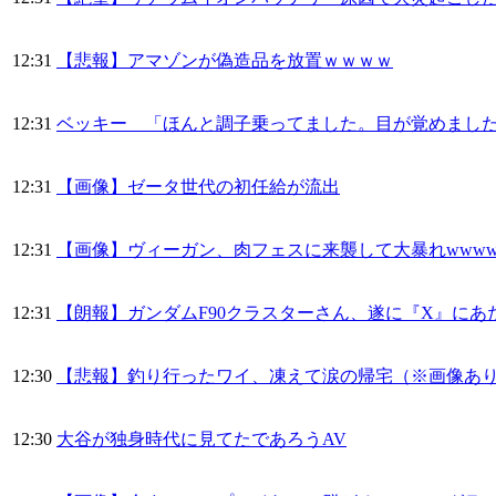
12:31
【悲報】アマゾンが偽造品を放置ｗｗｗｗ
12:31
ベッキー 「ほんと調子乗ってました。目が覚めまし
12:31
【画像】ゼータ世代の初任給が流出
12:31
【画像】ヴィーガン、肉フェスに来襲して大暴れwwww
12:31
【朗報】ガンダムF90クラスターさん、遂に『X』に
12:30
【悲報】釣り行ったワイ、凍えて涙の帰宅（※画像あ
12:30
大谷が独身時代に見てたであろうAV