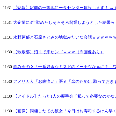
11:31
【悲報】駅前の一等地にータセンター建設します！ →
11:31
大企業に3年勤めたしそろそろ起業しようとした結果ｗ
11:31
永野芽郁と石原さとみの地獄みたいな会話ｗｗｗｗｗ
11:30
【散歩部】沼まで来たンゴｗｗｗ（※画像あり）
11:30
飲み会の女「一番好きなミスドのドーナツなぁに？」
11:30
アメリカ人「お腹痛い」医者「念のためCT取っておき
11:30
【アイドル】たった1人の握手会「私って必要なのかな…
11:30
【画像】同棲したての彼女「今日はお寿司するけん早