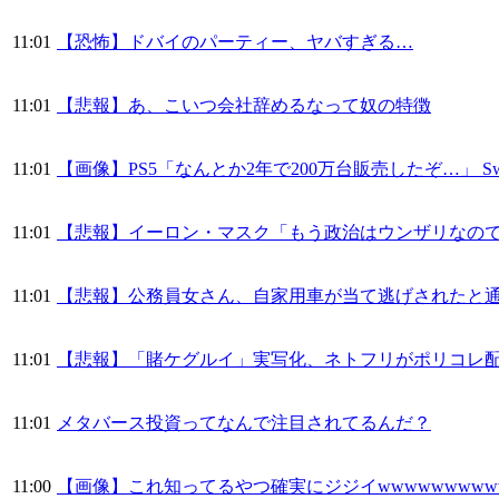
11:01
【恐怖】ドバイのパーティー、ヤバすぎる…
11:01
【悲報】あ、こいつ会社辞めるなって奴の特徴
11:01
【画像】PS5「なんとか2年で200万台販売したぞ…」 Swi
11:01
【悲報】イーロン・マスク「もう政治はウンザリなの
11:01
【悲報】公務員女さん、自家用車が当て逃げされたと
11:01
【悲報】「賭ケグルイ」実写化、ネトフリがポリコレ
11:01
メタバース投資ってなんで注目されてるんだ？
11:00
【画像】これ知ってるやつ確実にジジイwwwwwwwwww