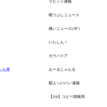
ラビット速報
暇つぶしニュース
痛いニュース(ﾉ∀`)
いたしん！
カラパイア
ンも青
おーるじゃんる
暇人＼(^o^)／速報
【2ch】コピペ情報局