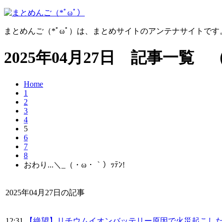
まとめんご（*ﾟωﾟ）は、まとめサイトのアンテナサイトで
2025年04月27日 記事一覧 
Home
1
2
3
4
5
6
7
8
おわり...＼_（・ω・｀）ｯﾃﾝ!
2025年04月27日の記事
12:31
【絶望】リチウムイオンバッテリー原因で火災起こした