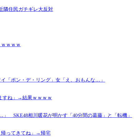
 近隣住民ガチギレ大反対
ｗｗｗｗｗ
ワイ「ポン・デ・リング」女「え、おもんな…」
ますね」→結果ｗｗｗｗ
」 SKE48相川暖花が明かす「40分間の葛藤」と「転機」
く帰ってきてね」→帰宅