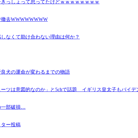
ーきっしょって思ってたけどｗｗｗｗｗｗｗｗ
撤去WWWWWWWW
感しなくて助け合わない理由は何か？
野良犬の運命が変わるまでの物語
ーツは意図的なのか」と5chで話題 イギリス皇太子もバイデ
の一部破損…
ッター投稿