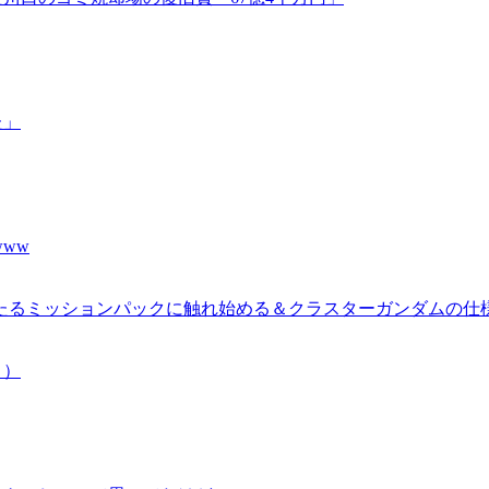
た」
ww
あたるミッションパックに触れ始める＆クラスターガンダムの仕
り）