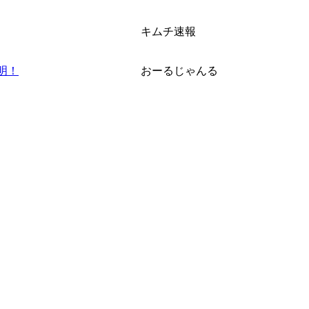
キムチ速報
明！
おーるじゃんる