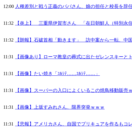
12:00
人種差別と戦う正義のパパさん、娘の担任と校長を辞
11:32
【炎上】 三重県伊賀市さん 「在日朝鮮人（特別永
11:32
【朗報】石破首相「動きます」 訪中案から一転、中
11:31
【画像あり】ローマ教皇の葬式に出たゼレンスキーと
11:31
【画像】たい焼き「ﾕﾙｼﾃ……ﾕﾙｼﾃ……」
11:31
【画像】スーパーの入口によくいるこの焼鳥移動販売
11:31
【画像】上坂すみれさん、限界突発ｗｗｗ
11:31
【悲報】アメリカさん、自国でプリキュアを作るもコ