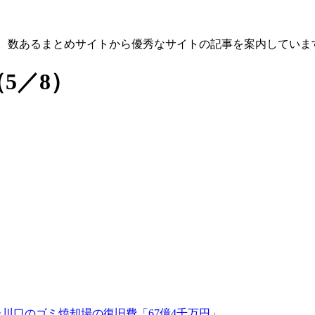
す。数あるまとめサイトから優秀なサイトの記事を案内していま
（5／8）
川口のゴミ焼却場の復旧費「67億4千万円」