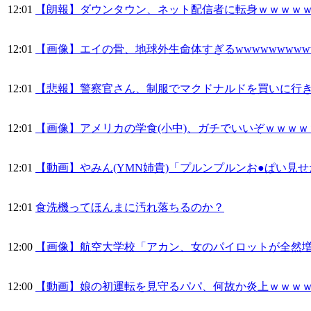
12:01
【朗報】ダウンタウン、ネット配信者に転身ｗｗｗｗ
12:01
【画像】エイの骨、地球外生命体すぎるwwwwwwwwwww
12:01
【悲報】警察官さん、制服でマクドナルドを買いに行き晒さ
12:01
【画像】アメリカの学食(小中)、ガチでいいぞｗｗｗ
12:01
【動画】やみん(YMN姉貴)「プルンプルンお●ぱい見
12:01
食洗機ってほんまに汚れ落ちるのか？
12:00
【画像】航空大学校「アカン、女のパイロットが全然
12:00
【動画】娘の初運転を見守るパパ、何故か炎上ｗｗｗ