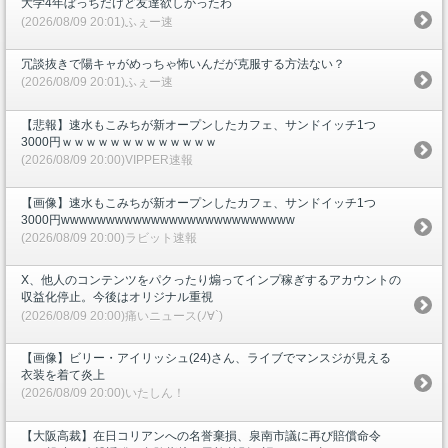
大学4年ぼっちだけど友達欲しかったわ
(2026/08/09 20:01)ふぇー速
冗談抜きで陽キャがめっちゃ怖いんだが克服する方法ない？
(2026/08/09 20:01)ふぇー速
【悲報】速水もこみちが新オープンしたカフェ、サンドイッチ1つ
3000円ｗｗｗｗｗｗｗｗｗｗｗｗｗ
(2026/08/09 20:00)VIPPER速報
【画像】速水もこみちが新オープンしたカフェ、サンドイッチ1つ
3000円wwwwwwwwwwwwwwwwwwwwwwwwww
(2026/08/09 20:00)ラビット速報
X、他人のコンテンツをパクったり煽ってインプ稼ぎするアカウントの
収益化停止。今後はオリジナル重視
(2026/08/09 20:00)痛いニュース(ﾉ∀`)
【画像】ビリー・アイリッシュ(24)さん、ライブでマンスジが見える
衣装を着て炎上
(2026/08/09 20:00)いたしん！
【大阪高裁】在日コリアンへの名誉棄損、泉南市議に再び賠償命令