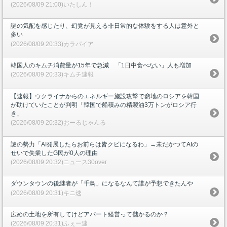
(2026/08/09 21:00)いたしん！
謎の気配を感じたり、幻覚が見える非日常的な体験をする人は意外と
多い
(2026/08/09 20:33)カラパイア
韓国人のキムチ消費量が15年で急減 「1日中食べない」人も増加
(2026/08/09 20:33)キムチ速報
【速報】ウクライナからのエネルギー施設攻撃で窮地のロシアを韓国
が助けていたことが判明「韓国で船積みの精製油3万トンがロシア行
き」
(2026/08/09 20:32)おーるじゃんる
謎の勢力「AI発展したらお前らは皆クビになるわ」→未だかつてAIの
せいで失業したG民が0人の理由
(2026/08/09 20:32)ニュース30over
ダウンタウンの後継者が「千鳥」になるなんて誰が予想できたんや
(2026/08/09 20:31)キニ速
広めの土地を所有してけどアパート経営って儲かるのか？
(2026/08/09 20:31)ふぇー速