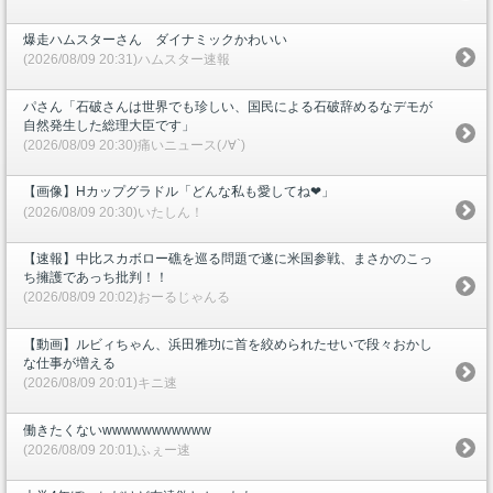
爆走ハムスターさん ダイナミックかわいい
(2026/08/09 20:31)ハムスター速報
パさん「石破さんは世界でも珍しい、国民による石破辞めるなデモが
自然発生した総理大臣です」
(2026/08/09 20:30)痛いニュース(ﾉ∀`)
【画像】Hカップグラドル「どんな私も愛してね❤」
(2026/08/09 20:30)いたしん！
【速報】中比スカボロー礁を巡る問題で遂に米国参戦、まさかのこっ
ち擁護であっち批判！！
(2026/08/09 20:02)おーるじゃんる
【動画】ルビィちゃん、浜田雅功に首を絞められたせいで段々おかし
な仕事が増える
(2026/08/09 20:01)キニ速
働きたくないwwwwwwwwwww
(2026/08/09 20:01)ふぇー速