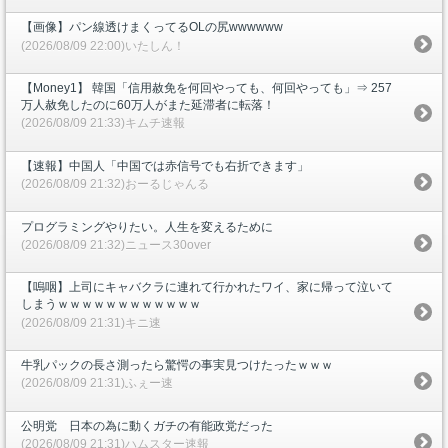
【画像】パン線透けまくってるOLの尻wwwwww
(2026/08/09 22:00)いたしん！
【Money1】 韓国「信用赦免を何回やっても、何回やっても」⇒ 257
万人赦免したのに60万人がまた延滞者に転落！
(2026/08/09 21:33)キムチ速報
【速報】中国人「中国では赤信号でも右折できます」
(2026/08/09 21:32)おーるじゃんる
プログラミングやりたい。人生を変えるために
(2026/08/09 21:32)ニュース30over
【嗚咽】上司にキャバクラに連れて行かれたワイ、家に帰って泣いて
しまうｗｗｗｗｗｗｗｗｗｗｗｗ
(2026/08/09 21:31)キニ速
牛乳パックの長さ測ったら驚愕の事実見つけたったｗｗｗ
(2026/08/09 21:31)ふぇー速
公明党 日本の為に動くガチの有能政党だった
(2026/08/09 21:31)ハムスター速報