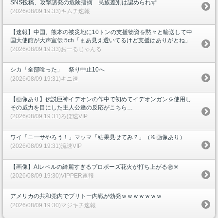
SNS投稿、攻撃誘発の危険指摘 民族差別は認められず
(2026/08/09 19:33)キムチ速報
【速報】中国、熊本の被災地に10トンの支援物資を黙々と輸送して中
国大使館が大声宣伝 5ch「まあ見え透いてるけど支援はありがとね」
(2026/08/09 19:33)おーるじゃんる
シカ「全部喰った」 祭り中止10へ
(2026/08/09 19:31)キニ速
【画像あり】伝説巨神イデオンの作中で初めてイデオンガンを使用し
その威力を目にした主人公達の反応がこちら…
(2026/08/09 19:31)ろぼ速VIP
ワイ「ニーサやろう！」マッマ「結果見せてみ？」（※画像あり）
(2026/08/09 19:31)流速VIP
【画像】AIレベルの綺麗すぎるプロポーズ花火が打ち上がる㊗🎇
(2026/08/09 19:30)VIPPER速報
アメリカの共和党内でブリトー内戦が勃発ｗｗｗｗｗｗｗ
(2026/08/09 19:30)マジキチ速報