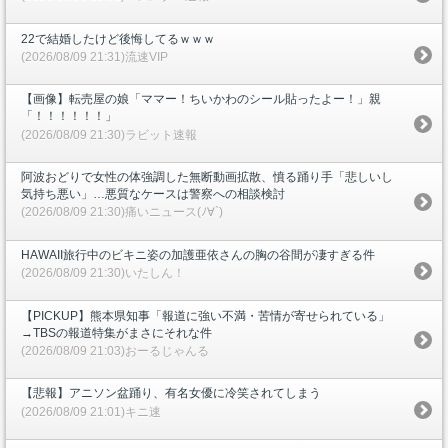
22で結婚したけど後悔してるｗｗｗ
(2026/08/09 21:31)流速VIP
【画像】転売屋の娘「ママー！ちいかわのシール貼ったよー！」親
「！！！！！！」
(2026/08/09 21:30)ラビット速報
阿波おどりで女性の体強調した無断動画拡散、憤る踊り手「悲しいし
気持ち悪い」…悪質なケースは警察への相談検討
(2026/08/09 21:30)痛いニュース(ﾉ∀`)
HAWAII旅行中のビキニ姿の加護亜依さんの胸の谷間が凄すぎる件
(2026/08/09 21:30)いたしん！
【PICKUP】熊本県知事「報道に強い不満・苦情が寄せられている」
→TBSの報道特集がまさにそれな件
(2026/08/09 21:03)おーるじゃんる
【悲報】アニソン盆踊り、有名女優に冷笑されてしまう
(2026/08/09 21:01)キニ速