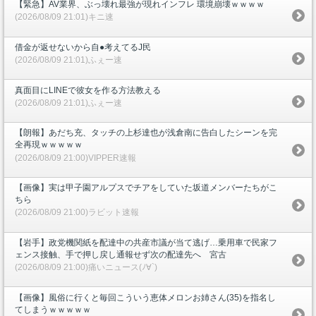
【緊急】AV業界、ぶっ壊れ最強が現れインフレ 環境崩壊ｗｗｗｗ
(2026/08/09 21:01)キニ速
借金が返せないから自●考えてるJ民
(2026/08/09 21:01)ふぇー速
真面目にLINEで彼女を作る方法教える
(2026/08/09 21:01)ふぇー速
【朗報】あだち充、タッチの上杉達也が浅倉南に告白したシーンを完
全再現ｗｗｗｗｗ
(2026/08/09 21:00)VIPPER速報
【画像】実は甲子園アルプスでチアをしていた坂道メンバーたちがこ
ちら
(2026/08/09 21:00)ラビット速報
【岩手】政党機関紙を配達中の共産市議が当て逃げ…乗用車で民家フ
ェンス接触、手で押し戻し通報せず次の配達先へ 宮古
(2026/08/09 21:00)痛いニュース(ﾉ∀`)
【画像】風俗に行くと毎回こういう恵体メロンお姉さん(35)を指名し
てしまうｗｗｗｗｗ