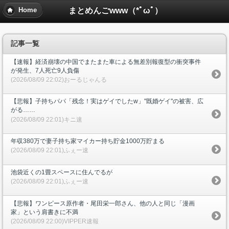
まとめんごwww（*ﾟωﾟ）
Home
記事一覧
【速報】経済崩壊の中国でまたまた車による無差別報復型の衝突事件
が発生、7人死亡9人負傷
(2026/08/09 22:02)おーるじゃんる
【悲報】子持ちパパ「残念！実はゲイでしたw」"既婚ゲイ"の被害、広
がる……
(2026/08/09 22:01)キニ速
年収380万で妻子持ち家マイカー持ち貯金1000万貯まる
(2026/08/09 22:01)ふぇー速
池袋近くの1畳スペースに住んでるが
(2026/08/09 22:01)ふぇー速
【悲報】ワンピース原作者・尾田栄一郎さん、他の人と同じ「漫画
家」という肩書きに不満
(2026/08/09 22:00)VIPPER速報