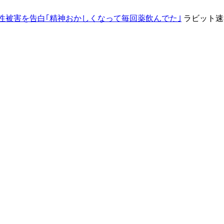
の性被害を告白｢精神おかしくなって毎回薬飲んでた｣
ラビット速