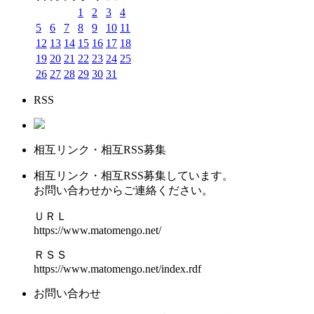
1
2
3
4
5
6
7
8
9
10
11
12
13
14
15
16
17
18
19
20
21
22
23
24
25
26
27
28
29
30
31
RSS
相互リンク・相互RSS募集
相互リンク・相互RSS募集しています。
お問い合わせからご連絡ください。
ＵＲＬ
https://www.matomengo.net/
ＲＳＳ
https://www.matomengo.net/index.rdf
お問い合わせ