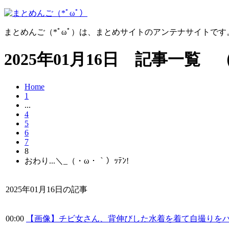
まとめんご（*ﾟωﾟ）は、まとめサイトのアンテナサイトで
2025年01月16日 記事一覧 
Home
1
...
4
5
6
7
8
おわり...＼_（・ω・｀）ｯﾃﾝ!
2025年01月16日の記事
00:00
【画像】チビ女さん、背伸びした水着を着て自撮りを