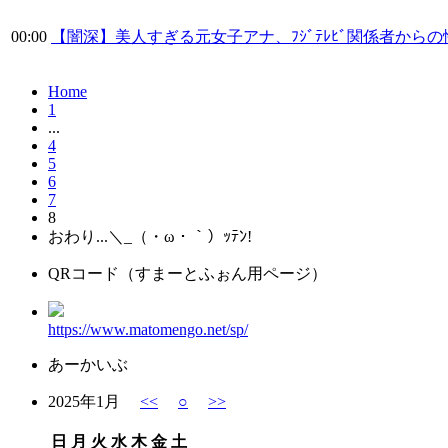
00:00
【闇深】美人すぎる元女子アナ、ﾌｼﾞﾃﾚﾋﾞ関係者から
Home
1
...
4
5
6
7
8
おわり...＼_（・ω・｀）ｯﾃﾝ!
QRコード（すまーとふぉん用ページ）
https://www.matomengo.net/sp/
あーかいぶ
2025年1月
<<
○
>>
日
月
火
水
木
金
土