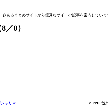
す。数あるまとめサイトから優秀なサイトの記事を案内していま
（8／8）
パシャリｗ
VIPPER速