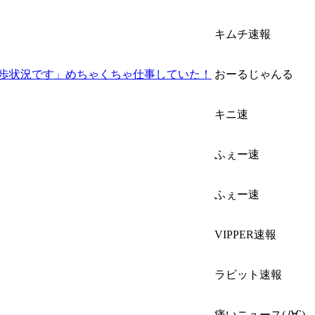
キムチ速報
進歩状況です」めちゃくちゃ仕事していた！
おーるじゃんる
キニ速
ふぇー速
ふぇー速
VIPPER速報
ラビット速報
痛いニュース(ﾉ∀`)