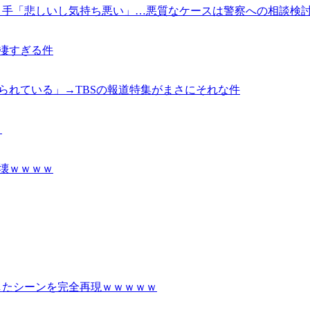
り手「悲しいし気持ち悪い」…悪質なケースは警察への相談検
が凄すぎる件
せられている」→TBSの報道特集がまさにそれな件
う
崩壊ｗｗｗｗ
したシーンを完全再現ｗｗｗｗｗ