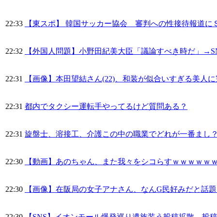
22:33
【東スポ】 韓国サッカー協会 審判への性接待報道に
22:32
【外国人問題】小野田紀美大臣「議論すべき時だ」→S
22:31
【画像】本田望結さん(22)、和装が似合いすぎる美人
22:31
都内でタクシー運転手やってるけど質問ある？
22:31
旋盤士、溶接工、介護この中の職業でどれが一番まし
22:30
【動画】あのちゃん、また我々をシコらすｗｗｗｗｗ
22:30
【画像】在阪局の女子アナさん、なんG民好みだと話題
22:30
【SNS】イオンモール爆発巡り遺族装う投稿拡散、投