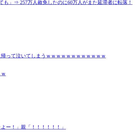
ても」⇒ 257万人赦免したのに60万人がまた延滞者に転落！
に帰って泣いてしまうｗｗｗｗｗｗｗｗｗｗｗｗ
ｗｗ
たよー！」親「！！！！！！」