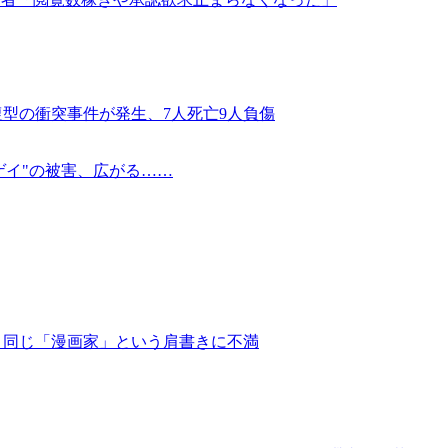
型の衝突事件が発生、7人死亡9人負傷
ゲイ"の被害、広がる……
と同じ「漫画家」という肩書きに不満