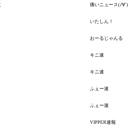
討
痛いニュース(ﾉ∀`)
いたしん！
おーるじゃんる
キニ速
キニ速
ふぇー速
ふぇー速
VIPPER速報