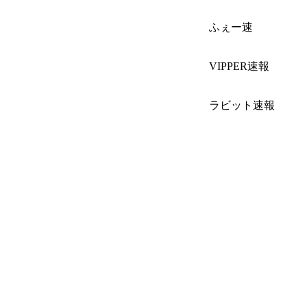
ふぇー速
VIPPER速報
ラビット速報