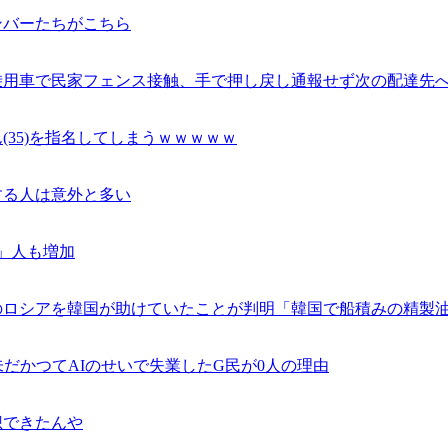
ンバーたちがこちら
乗用車で民家フェンス接触、手で押し戻し通報せず次の配達先
35)を指名してしまうｗｗｗｗｗ
する人は意外と多い
」人も増加
ロシアを韓国が助けていたことが判明「韓国で船積みの精製油
だかつてAIのせいで失業したG民が0人の理由
想できたんや