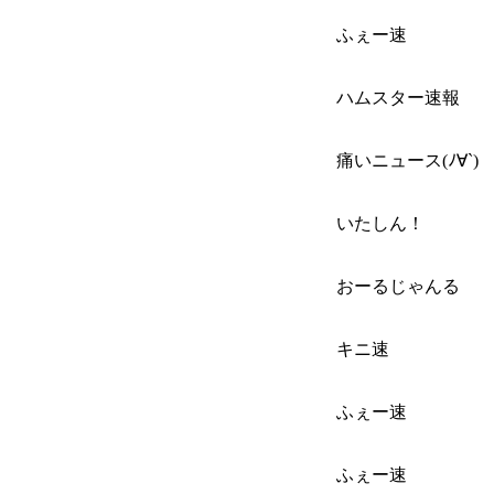
ふぇー速
ハムスター速報
痛いニュース(ﾉ∀`)
いたしん！
おーるじゃんる
キニ速
ふぇー速
ふぇー速