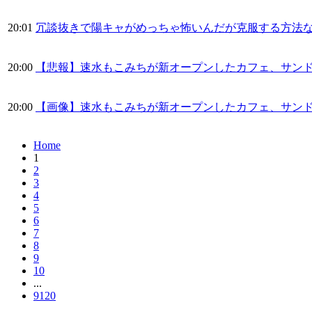
20:01
冗談抜きで陽キャがめっちゃ怖いんだが克服する方法
20:00
【悲報】速水もこみちが新オープンしたカフェ、サンドイ
20:00
【画像】速水もこみちが新オープンしたカフェ、サンドイッチ1
Home
1
2
3
4
5
6
7
8
9
10
...
9120