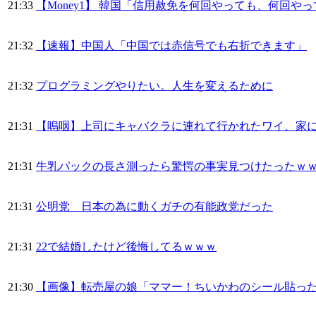
21:33
【Money1】 韓国「信用赦免を何回やっても、何回やっ
21:32
【速報】中国人「中国では赤信号でも右折できます」
21:32
プログラミングやりたい。人生を変えるために
21:31
【嗚咽】上司にキャバクラに連れて行かれたワイ、家
21:31
牛乳パックの長さ測ったら驚愕の事実見つけたったｗ
21:31
公明党 日本の為に動くガチの有能政党だった
21:31
22で結婚したけど後悔してるｗｗｗ
21:30
【画像】転売屋の娘「ママー！ちいかわのシール貼っ