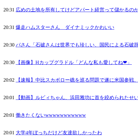
20:31
広めの土地を所有してけどアパート経営って儲かるの
20:31
爆走ハムスターさん ダイナミックかわいい
20:30
パさん「石破さんは世界でも珍しい、国民による石破
20:30
【画像】Hカップグラドル「どんな私も愛してね❤」
20:02
【速報】中比スカボロー礁を巡る問題で遂に米国参戦
20:01
【動画】ルビィちゃん、浜田雅功に首を絞められたせ
20:01
働きたくないwwwwwwwwwww
20:01
大学4年ぼっちだけど友達欲しかったわ