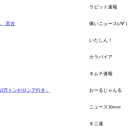
ラビット速報
へ 宮古
痛いニュース(ﾉ∀`)
いたしん！
カラパイア
キムチ速報
3万トンがロシア行き」
おーるじゃんる
ニュース30over
キニ速