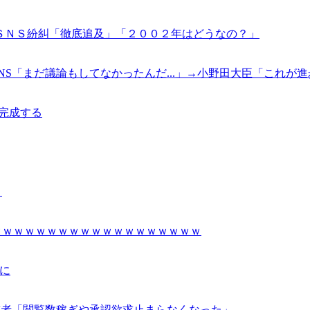
ＳＮＳ紛糾「徹底追及」「２００２年はどうなの？」
NS「まだ議論もしてなかったんだ...」→小野田大臣「これが
に完成する
？
ｗｗｗｗｗｗｗｗｗｗｗｗｗｗｗｗｗｗｗ
に
稿者「閲覧数稼ぎや承認欲求止まらなくなった」