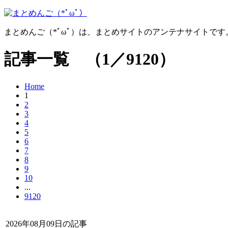
まとめんご（*ﾟωﾟ）は、まとめサイトのアンテナサイトで
記事一覧 （1／9120）
Home
1
2
3
4
5
6
7
8
9
10
...
9120
2026年08月09日の記事