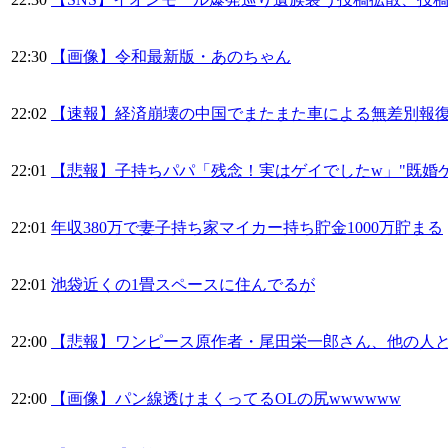
22:30
【画像】令和最新版・あのちゃん
22:02
【速報】経済崩壊の中国でまたまた車による無差別報復
22:01
【悲報】子持ちパパ「残念！実はゲイでしたw」"既婚
22:01
年収380万で妻子持ち家マイカー持ち貯金1000万貯まる
22:01
池袋近くの1畳スペースに住んでるが
22:00
【悲報】ワンピース原作者・尾田栄一郎さん、他の人
22:00
【画像】パン線透けまくってるOLの尻wwwwww