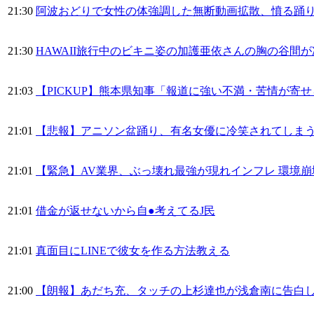
21:30
阿波おどりで女性の体強調した無断動画拡散、憤る踊
21:30
HAWAII旅行中のビキニ姿の加護亜依さんの胸の谷間
21:03
【PICKUP】熊本県知事「報道に強い不満・苦情が寄
21:01
【悲報】アニソン盆踊り、有名女優に冷笑されてしま
21:01
【緊急】AV業界、ぶっ壊れ最強が現れインフレ 環境
21:01
借金が返せないから自●考えてるJ民
21:01
真面目にLINEで彼女を作る方法教える
21:00
【朗報】あだち充、タッチの上杉達也が浅倉南に告白