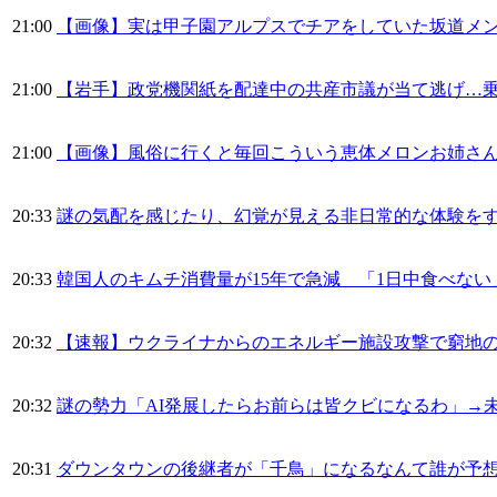
21:00
【画像】実は甲子園アルプスでチアをしていた坂道メ
21:00
【岩手】政党機関紙を配達中の共産市議が当て逃げ…
21:00
【画像】風俗に行くと毎回こういう恵体メロンお姉さん(
20:33
謎の気配を感じたり、幻覚が見える非日常的な体験を
20:33
韓国人のキムチ消費量が15年で急減 「1日中食べない
20:32
【速報】ウクライナからのエネルギー施設攻撃で窮地の
20:32
謎の勢力「AI発展したらお前らは皆クビになるわ」→未
20:31
ダウンタウンの後継者が「千鳥」になるなんて誰が予