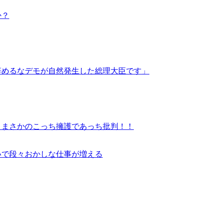
か？
辞めるなデモが自然発生した総理大臣です」
、まさかのこっち擁護であっち批判！！
いで段々おかしな仕事が増える