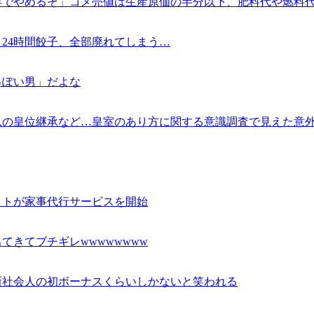
年でやめるぞ」コメ売値は生産原価の半分以下、肥料代や燃料
24時間餃子、全部廃れてしまう…
っぽい男」だよな
息の皇位継承など…皇室のあり方に関する意識調査で見えた意
ットが家事代行サービスを開始
きてブチギレwwwwwwww
新社会人の初ボーナスくらいしかないと笑われる