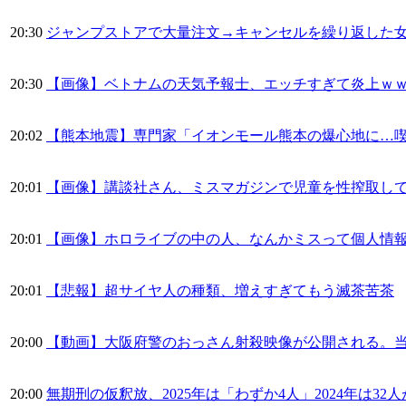
20:30
ジャンプストアで大量注文→キャンセルを繰り返した女
20:30
【画像】ベトナムの天気予報士、エッチすぎて炎上ｗ
20:02
【熊本地震】専門家「イオンモール熊本の爆心地に…
20:01
【画像】講談社さん、ミスマガジンで児童を性搾取し
20:01
【画像】ホロライブの中の人、なんかミスって個人情
20:01
【悲報】超サイヤ人の種類、増えすぎてもう滅茶苦茶
20:00
【動画】大阪府警のおっさん射殺映像が公開される。
20:00
無期刑の仮釈放、2025年は「わずか4人」2024年は3