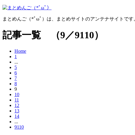
まとめんご（*ﾟωﾟ）は、まとめサイトのアンテナサイトで
記事一覧 （9／9110）
Home
1
...
5
6
7
8
9
10
11
12
13
14
...
9110