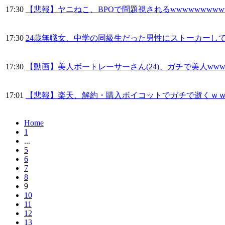
17:30
【悲報】ヤニねこ、BPOで問題視されるwwwwwwwwww
17:30
24歳無職女、中学の同級生だった男性にストーカーし
17:30
【動画】美人ボートレーサーさん(24)、ガチで美人www
17:01
【悲報】楽天、解約・購入ボイコットでガチで逝くｗ
Home
1
...
5
6
7
8
9
10
11
12
13