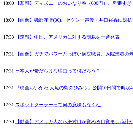
18:00
【悲報】ディズニーのおいなり巻（600円）、卑猥すぎて
18:00
【画像】磯部花凛(30)、セクシー声優・井口裕香に対抗
17:33
【速報】中国、アメリカに対する制裁を一斉発表
17:31
【画像】ガチでパワー系っぽい病院職員、入院患者の
17:31
日本人が鬱だらけな理由って何だろう？
17:31
『映画ちいかわ 人魚の島のひみつ』公開10日間で興収4
17:31
スポットクーラーって何の意味もなくね
17:30
【動画】アメリカ人なら絶対目が覚める目覚まし時計