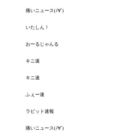
痛いニュース(ﾉ∀`)
いたしん！
おーるじゃんる
キニ速
キニ速
ふぇー速
ラビット速報
痛いニュース(ﾉ∀`)