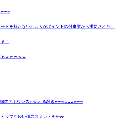
www
ードを持たない29万人がポイント給付事業から排除された」
しまう
けるｗｗｗｗｗ
内アナウンスが流れる騒ぎwwwwwwwww
」とラフな軽い謝罪コメントを発表