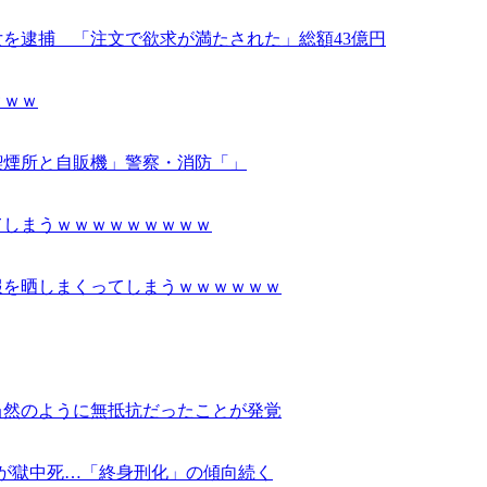
を逮捕 「注文で欲求が満たされた」総額43億円
ｗｗｗ
喫煙所と自販機」警察・消防「」
てしまうｗｗｗｗｗｗｗｗｗ
報を晒しまくってしまうｗｗｗｗｗｗ
当然のように無抵抗だったことが発覚
2人が獄中死…「終身刑化」の傾向続く