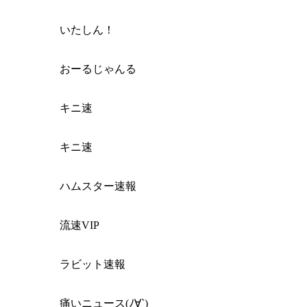
いたしん！
おーるじゃんる
キニ速
キニ速
ハムスター速報
流速VIP
ラビット速報
痛いニュース(ﾉ∀`)