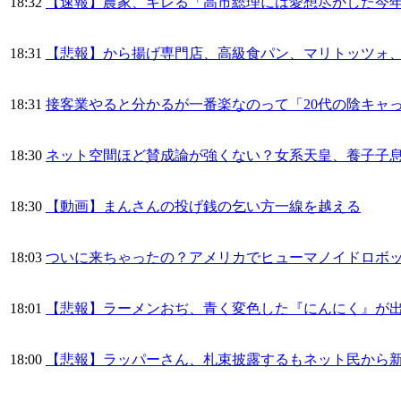
18:32
【速報】農家、キレる「高市総理には愛想尽かした今
18:31
【悲報】から揚げ専門店、高級食パン、マリトッツォ、
18:31
接客業やると分かるが一番楽なのって「20代の陰キャ
18:30
ネット空間ほど賛成論が強くない？女系天皇、養子子
18:30
【動画】まんさんの投げ銭の乞い方一線を越える
18:03
ついに来ちゃったの？アメリカでヒューマノイドロボ
18:01
【悲報】ラーメンおぢ、青く変色した『にんにく』が出て
18:00
【悲報】ラッパーさん、札束披露するもネット民から