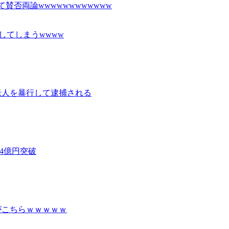
賛否両論wwwwwwwwwwww
してしまうwwww
老人を暴行して逮捕される
4億円突破
がこちらｗｗｗｗｗ