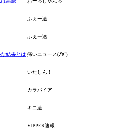
代は高騰
おーるじゃんる
ふぇー速
ふぇー速
外な結果とは
痛いニュース(ﾉ∀`)
いたしん！
カラパイア
キニ速
VIPPER速報