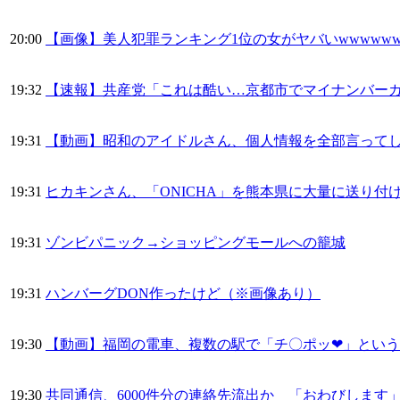
20:00
【画像】美人犯罪ランキング1位の女がヤバいwwwwww
19:32
【速報】共産党「これは酷い…京都市でマイナンバーカ
19:31
【動画】昭和のアイドルさん、個人情報を全部言って
19:31
ヒカキンさん、「ONICHA」を熊本県に大量に送り付
19:31
ゾンビパニック→ショッピングモールへの籠城
19:31
ハンバーグDON作ったけど（※画像あり）
19:30
【動画】福岡の電車、複数の駅で「チ〇ポッ❤」という構
19:30
共同通信、6000件分の連絡先流出か 「おわびします