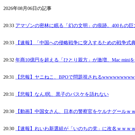
2026年08月06日の記事
20:33
アマゾンの密林に眠る「幻の文明」の痕跡。400もの
20:33
【速報】「中国への侵略戦争に突入するための戦争式典
20:32
年商10億円を超える「ひとり親方」が激増、Mac min
20:31
【悲報】ヤニねこ、BPOで問題視されるwwwwwwwww
20:31
【悲報】なんJ民、黒子のバスケを語れない
20:30
【動画】中国女さん、日本の警察官をケルナグールｗ
20:30
【速報】れいわ新選組が「いのちの党」に改名ｗｗｗ