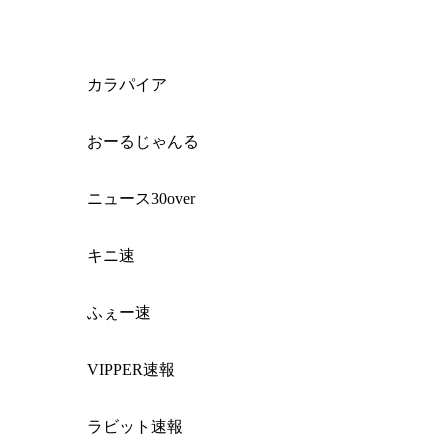
カラパイア
おーるじゃんる
ニュース30over
キニ速
ふぇー速
VIPPER速報
ラビット速報