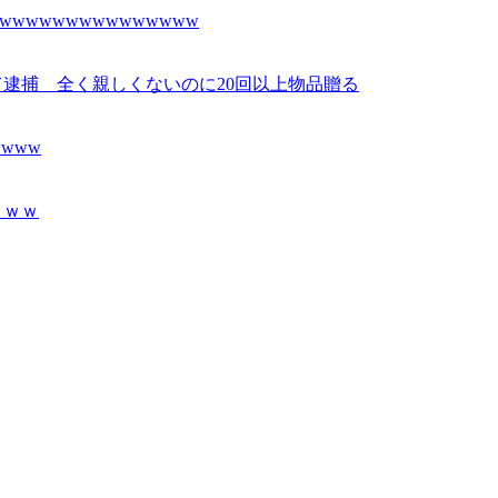
wwwwwwwwwwwwww
て逮捕 全く親しくないのに20回以上物品贈る
www
ｗｗｗ