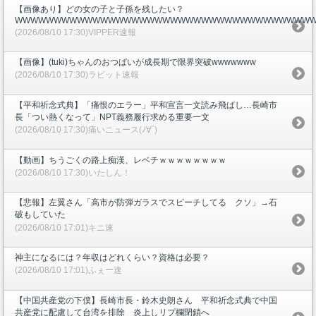
【画像あり】どの女の子と子孫を残したい？
WWWWWWWWWWWWWWWWWWWWWWWWWWWWWWWWWWWWWW
(2026/08/10 17:30)VIPPER速報
【画像】(tuki)ちゃんのおつぱいが成長期で限界突破wwwwwww
(2026/08/10 17:30)ラビット速報
【平和祈念式典】「痛恨のエラー」平和宣言一文読み飛ばし…長崎市
長「つい熱くなって」NPT義務履行求める重要一文
(2026/08/10 17:30)痛いニュース(ﾉ∀`)
【動画】ちうごくの路上痴漢、レベチｗｗｗｗｗｗｗｗ
(2026/08/10 17:30)いたしん！
【悲報】左翼さん「高市が防弾ガラスでスピーチしてる クソ」→石
破もしていた
(2026/08/10 17:01)キニ速
神主になるには？年収はどれくらい？資格は必要？
(2026/08/10 17:01)ふぇー速
【中国共産党の下僕】長崎市長・鈴木史朗さん 平和祈念式典で中国
共産党に配慮して台湾を排除 炎上しリプ欄閉鎖へ