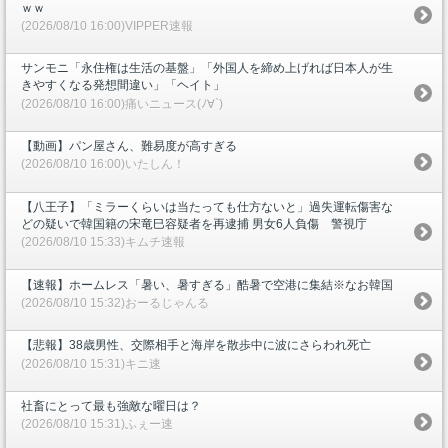
ｗｗ
(2026/08/10 16:00)VIPPER速報
サンモニ「永住権は生活の基盤」「外国人を締め上げれば日本人が生
きやすくなる発想間違い」「ヘイト」
(2026/08/10 16:00)痛いニュース(ﾉ∀`)
【動画】パン屋さん、難易度が高すぎる
(2026/08/10 16:00)いたしん！
【八王子】「ミラーくらいは当たっても仕方ないと」過失運転傷害な
どの疑いで韓国籍の宋竜巳容疑者を再逮捕 男女6人負傷 警視庁
(2026/08/10 15:33)キムチ速報
【速報】ホームレス「暑い、暑すぎる」酷暑で空港に集結※なお韓国
(2026/08/10 15:32)おーるじゃんる
【悲報】38歳男性、交際相手と海岸を散歩中に波にさらわれ死亡
(2026/08/10 15:31)キニ速
社畜にとって最も強敵な曜日は？
(2026/08/10 15:31)ふぇー速