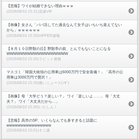
【悲報】ワイが結婚できない理由ｗｗｗ
(2026/08/10 15:31)流速VIP
【画像】女さん「パパ活してた過去なんて女子はいちいち覚えてない
から」ｗｗｗｗｗｗ
(2026/08/10 15:30)VIPPER速報
【８月１０日野獣の日】野獣亭の前、とんでもないことになる
WWWWWWWWWWWWWWWWWW
(2026/08/10 15:30)ラビット速報
マスゴミ「韓国大統領の公用車は6000万円で安全装備！」「高市の公
用車は3000万円で贅沢！」
(2026/08/10 15:30)痛いニュース(ﾉ∀`)
【画像】母「大学どう？楽しい？」 ワイ「楽しいよ……」 母「大丈
夫？」 ワイ「大丈夫だから…」
(2026/08/10 15:30)いたしん！
【悲報】高市のSP、いくらなんでも多すぎると話題に
wwwwwwwwwwwwwwww
(2026/08/10 15:01)キニ速