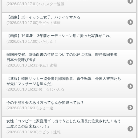
(2026/08/10 17:01)ハムスター速報
【画像】ボーイッシュ女子、バチイケすぎる
(2026/08/10 17:00)ラビット速報
【画像】16歳JK「3年前オーディション用に撮った写真がこれ」
(2026/08/10 17:00)いたしん！
韓国外交省、防衛白書の竹島についての記述に抗議 即時撤回要求、
日本公使呼び出す
(2026/08/10 16:33)キムチ速報
【速報】韓国サッカー協会審判部関係者、責任転嫁「外国人審判たち
が先にマッサージを望んだ」
(2026/08/10 16:32)おーるじゃんる
今の学歴社会のあり方ってなんか間違ってね？
(2026/08/10 16:31)ふぇー速
女性「コンビニに家庭用ゴミ出そうとしたら店長に注意された！もう
二度とこの店来ねえわ！」
(2026/08/10 16:30)ラビット速報