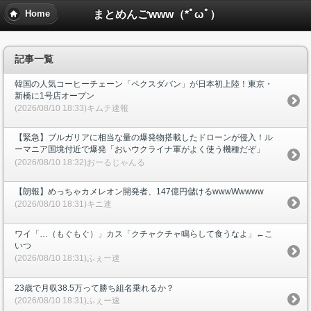
まとめんごwww（*ﾟωﾟ）
Home
記事一覧
韓国の人気コーヒーチェーン「ペクスダバン」が日本初上陸！東京・
新橋に1号店オープン
(2026/08/10 18:33)キムチ速報
【緊急】ブルガリアに相当な量の爆発物搭載したドローンが侵入！ル
ーマニア国境付近で爆発「おいウクライナ軍がよく使う機種だぞ」
(2026/08/10 18:32)おーるじゃんる
【朗報】めっちゃカメレオン開発者、147億円儲けるwwwWwwww
(2026/08/10 18:31)キニ速
ワイ「…（もぐもぐ）」カス「クチャクチャ鳴らして食うなよ」←こ
いつ
(2026/08/10 18:31)ふぇー速
23歳で月収38.5万って勝ち組名乗れるか？
(2026/08/10 18:31)ふぇー速