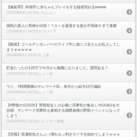
【嫉妬罪】JK相手に赤ちゃんプレイをする猛者現れるwwww
(2026/08/10 16:30)いたしん！
病院の屋上に死神が出現！？人々を凝視する姿が不気味すぎて逮捕
(2026/08/10 16:03)カラパイア
【動画】ゴールデンボンバーのライブ中に激シコ女さんが乱入してし
まうｗｗｗｗｗ
(2026/08/10 16:01)キニ速
貯金たったの120万で今月から無職になりました。質問ある？
(2026/08/10 16:01)ふぇー速
ワイ、7時間勤務のテレワーク民、来月から給与15万減給
(2026/08/10 16:01)ふぇー速
【#野獣の日2026】野獣邸近くの公園に淫夢民が集合しYAJU&Uを大
合唱 デンマーク淫夢民も参戦する国際規模の野獣イベントになって
しまう
(2026/08/10 16:01)ハムスター速報
【悲報】長瀬智也さんぶっ壊れる→利きタイヤを始めてしまうｗｗｗ