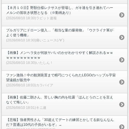
【８月１０日】野獣仕様レクサスが登場し、ガキ達を引き連れてハー
メルンの笛吹き状態となる （※動画あり）
(2026/08/10 18:30)ラビット速報
ブルガリアにドローン侵入…「相当な量の爆発物」「ウクライナ軍が
よく使う機種」
(2026/08/10 18:30)痛いニュース(ﾉ∀`)
【画像】メンヘラ女が何故ヤバいのかがわかりやすく解説されるｗｗ
ｗｗｗｗｗｗｗｗｗｗ
(2026/08/10 18:30)いたしん！
ファン激熱！中の観測装置まで精巧につくられたLEGOのハッブル宇宙
望遠鏡が販売中
(2026/08/10 18:03)カラパイア
【画像】佐藤二朗さん、苦しい胸の内を吐露「ほんとうのことを言え
なくて悔しい」
(2026/08/10 18:01)キニ速
【悲報】強者男性さん「30超えてデートの練習とかしてる奴なんなん
だ？普通は10代の子供がいるぞ」→