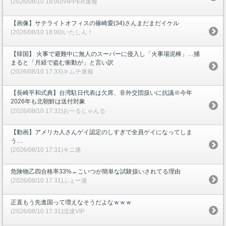
(2026/08/10 18:00)VIPPER速報
【画像】サテライトオフィスの篠崎愛(34)さんまだまだイケル
(2026/08/10 18:00)いたしん！
【韓国】 火事で避難中に無人のスーパーに侵入し「火事場泥棒」…捕
まると「月経で盗む衝動が」と言い訳
(2026/08/10 17:33)キムチ速報
【長崎平和式典】台湾駐日代表は欠席、非外交団扱いに抗議※今年
2026年も北朝鮮は送付対象
(2026/08/10 17:32)おーるじゃんる
【動画】アメリカ人さんゲイ認定のしすぎで全員ゲイになってしま
う…
(2026/08/10 17:31)キニ速
危険物乙四合格率33%←こいつが簡単な試験扱いされてる理由
(2026/08/10 17:31)ふぇー速
正直もう先進国って増えなそうだよなｗｗｗ
(2026/08/10 17:31)流速VIP