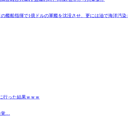
の艦船指揮で1億ドルの軍艦を沈没させ、更には油で海洋汚染
屋に行った結果ｗｗｗ
発覚…