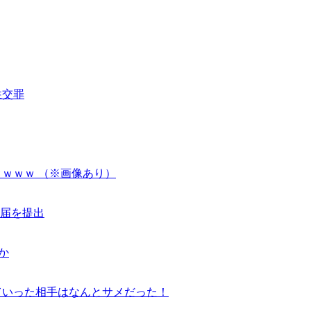
性交罪
ｗｗｗ （※画像あり）
退届を提出
か
ていった相手はなんとサメだった！