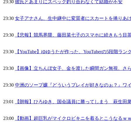
23:30
彼氏とあまりにスペック釣り合わなくて結婚が不安
23:30
女子アナさん、生中継中に変質者にスカートを捲りあげ
23:30
【悲報】競馬界隈、藤田菜七子のスマホに続きもう目茶苦茶
23:30
【YouTube】ゆゆうたが作った、YouTuberの5段階ラ
23:30
【画像】立ちんぼ女子、金を渡した瞬間ガン無視、さ
23:30
中洲のソープ嬢『どういうプレイが好きなのぉ？』ワ
23:01
【朗報】ひろゆき、国会議員に勝ってしまう 萩生田
23:00
【動画】超巨乳がマイクロビキニを着るとこうなるｗ