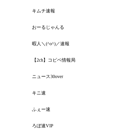
キムチ速報
おーるじゃんる
暇人＼(^o^)／速報
【2ch】コピペ情報局
ニュース30over
キニ速
ふぇー速
ろぼ速VIP