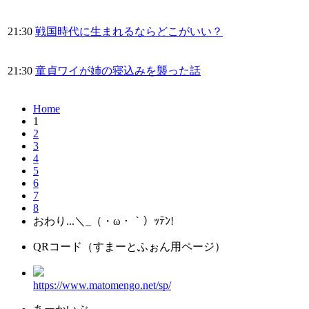
21:30
戦国時代に生まれるならどこがいい？
21:30
童貞ワイが姉の寝込みを襲った話
Home
1
2
3
4
5
6
7
8
おわり...＼_（・ω・｀）ｯﾃﾝ!
QRコード（すまーとふぉん用ページ）
https://www.matomengo.net/sp/