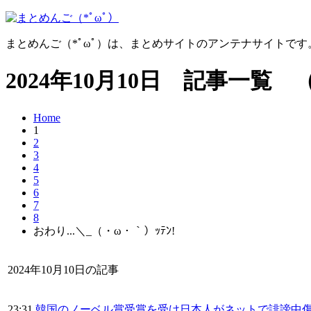
まとめんご（*ﾟωﾟ）は、まとめサイトのアンテナサイトで
2024年10月10日 記事一覧 
Home
1
2
3
4
5
6
7
8
おわり...＼_（・ω・｀）ｯﾃﾝ!
2024年10月10日の記事
23:31
韓国のノーベル賞受賞を受け日本人がネットで誹謗中傷