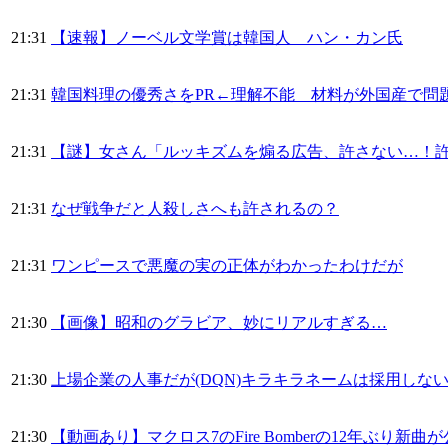
21:31
【速報】ノーベル文学賞は韓国人 ハン・カン氏
21:31
韓国料理の優秀さをPR←理解不能 材料が外国産で問
21:31
【謎】女さん「ルッキズムを煽る広告、許さない…！
21:31
なぜ戦争だと人殺しさへも許されるの？
21:31
ワンピースで悪魔の実の正体がわかったわけだが
21:30
【画像】昭和のグラビア、妙にリアルすぎる…
21:30
上場企業の人事だが(DQN)キラキラネームは採用しな
21:30
【動画あり】マクロス7のFire Bomberの12年ぶ