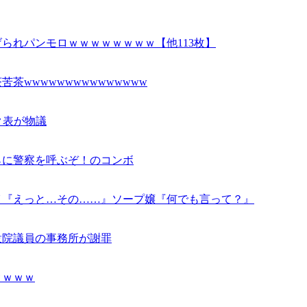
られパンモロｗｗｗｗｗｗｗｗ【他113枚】
wwwwwwwwwwwwwww
ンク表が物議
らに警察を呼ぶぞ！のコンボ
イ『えっと…その……』ソープ嬢『何でも言って？』
衆院議員の事務所が謝罪
ｗｗｗｗ