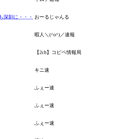
も深刻に・・・
おーるじゃんる
暇人＼(^o^)／速報
【2ch】コピペ情報局
キニ速
ふぇー速
ふぇー速
ふぇー速