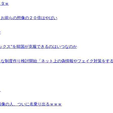
ロタｗ
、お前らの想像の２０倍はやばい
分
ックス”を韓国が克服できるのはいつなのか
たな制度作り検討開始「ネット上の偽情報やフェイク対策をす
ｗ
画像の人、ついに名乗り出るｗｗｗ