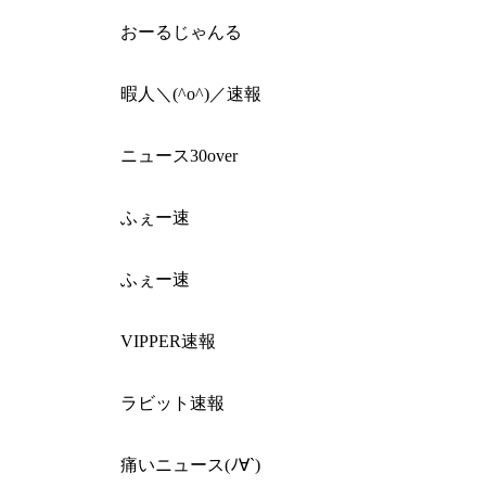
おーるじゃんる
暇人＼(^o^)／速報
ニュース30over
ふぇー速
ふぇー速
VIPPER速報
ラビット速報
痛いニュース(ﾉ∀`)