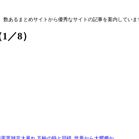
す。数あるまとめサイトから優秀なサイトの記事を案内していま
（1／8）
罵詈雑言大暴れ 五輪の時と同様､世界から大顰蹙か