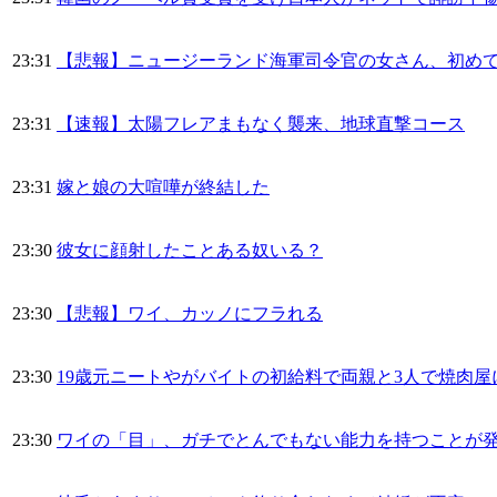
23:31
【悲報】ニュージーランド海軍司令官の女さん、初めて
23:31
【速報】太陽フレアまもなく襲来、地球直撃コース
23:31
嫁と娘の大喧嘩が終結した
23:30
彼女に顔射したことある奴いる？
23:30
【悲報】ワイ、カッノにフラれる
23:30
19歳元ニートやがバイトの初給料で両親と3人で焼肉
23:30
ワイの「目」、ガチでとんでもない能力を持つことが