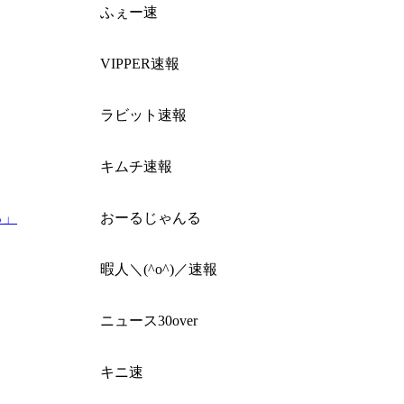
ふぇー速
VIPPER速報
ラビット速報
キムチ速報
る」
おーるじゃんる
暇人＼(^o^)／速報
ニュース30over
キニ速