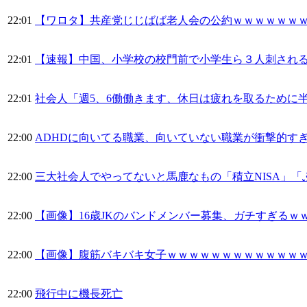
22:01
【ワロタ】共産党じじばば老人会の公約ｗｗｗｗｗｗ
22:01
【速報】中国、小学校の校門前で小学生ら３人刺され
22:01
社会人「週5、6働働きます、休日は疲れを取るために
22:00
ADHDに向いてる職業、向いていない職業が衝撃的す
22:00
三大社会人でやってないと馬鹿なもの「積立NISA」「
22:00
【画像】16歳JKのバンドメンバー募集、ガチすぎるｗ
22:00
【画像】腹筋バキバキ女子ｗｗｗｗｗｗｗｗｗｗｗｗ
22:00
飛行中に機長死亡