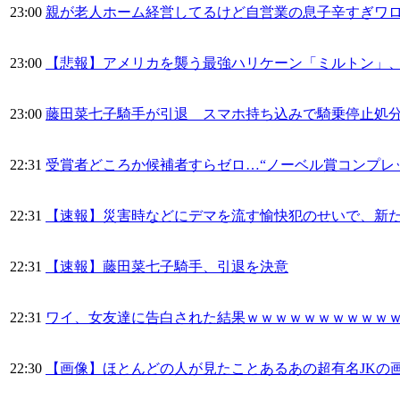
23:00
親が老人ホーム経営してるけど自営業の息子辛すぎワ
23:00
【悲報】アメリカを襲う最強ハリケーン「ミルトン」
23:00
藤田菜七子騎手が引退 スマホ持ち込みで騎乗停止処
22:31
受賞者どころか候補者すらゼロ…“ノーベル賞コンプレ
22:31
【速報】災害時などにデマを流す愉快犯のせいで、新
22:31
【速報】藤田菜七子騎手、引退を決意
22:31
ワイ、女友達に告白された結果ｗｗｗｗｗｗｗｗｗｗ
22:30
【画像】ほとんどの人が見たことあるあの超有名JKの