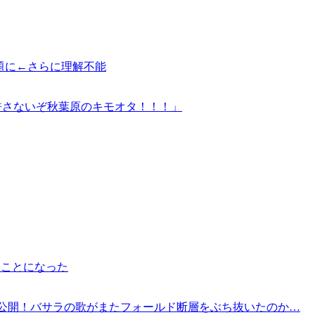
題に←さらに理解不能
許さないぞ秋葉原のキモオタ！！！」
いことになった
り新曲が公開！バサラの歌がまたフォールド断層をぶち抜いたのか…