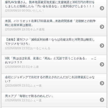
爆乳AV女優さん、熊本地震被災地支援に支援物資と300万円の寄付を
しましたと投稿したら「汚い金を送るな」と批判浴びてしまう！！！
(2026/08/10 00:00)いたしん！
米国、パトリオット在庫1700基未満…米政府関係者「北朝鮮との戦争
時に在韓米軍は脆弱」
(2026/08/09 23:33)キムチ速報
【速報】週刊フジ「減税反対結構！ならば石破太郎と河野茂は離党し
てケジメをつけろ」
(2026/08/09 23:32)おーるじゃんる
X民「男はほぼ全員、友達に『死ね』と冗談で言うことがある」 ←こ
れマジ？？？
(2026/08/09 23:31)キニ速
会社にジョギングで出社するの禁止されたんだがこれ法律違反じゃな
い？
(2026/08/09 23:31)ふぇー速
男エアプ「毎朝ヒゲ剃るのめんどい」
(2026/08/09 23:31)ふぇー速