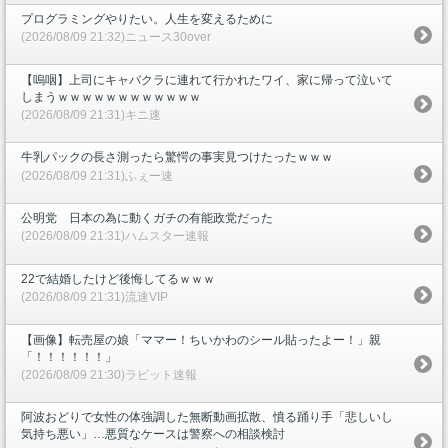
プログラミングやりたい。人生を変えるために
(2026/08/09 21:32)ニュース30over
【嗚咽】上司にキャバクラに連れて行かれたワイ、家に帰って泣いて
しまうｗｗｗｗｗｗｗｗｗｗｗｗ
(2026/08/09 21:31)キニ速
牛乳パックの長さ測ったら驚愕の事実見つけたったｗｗｗ
(2026/08/09 21:31)ふぇー速
公明党 日本の為に動くガチの有能政党だった
(2026/08/09 21:31)ハムスター速報
22で結婚したけど後悔してるｗｗｗ
(2026/08/09 21:31)流速VIP
【画像】転売屋の娘「ママー！ちいかわのシール貼ったよー！」親
「！！！！！！」
(2026/08/09 21:30)ラビット速報
阿波おどりで女性の体強調した無断動画拡散、憤る踊り手「悲しいし
気持ち悪い」…悪質なケースは警察への相談検討