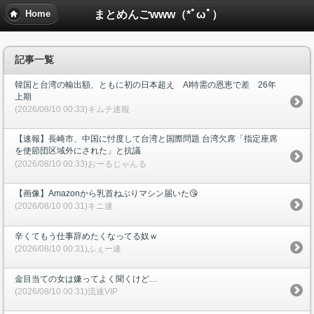
まとめんごwww（*ﾟωﾟ）
Home
記事一覧
韓国と台湾の輸出額、ともに初の日本超え AI特需の恩恵で差 26年
上期
(2026/08/10 00:33)キムチ速報
【速報】長崎市、中国に忖度して台湾と国際問題 台湾欠席「指定座席
を使節団区域外にされた」と抗議
(2026/08/10 00:33)おーるじゃんる
【画像】Amazonから乳首ねぶりマシン届いた😘
(2026/08/10 00:31)キニ速
辛くてもう仕事辞めたくなってる奴ｗ
(2026/08/10 00:31)ふぇー速
金目当ての女は嫌ってよく聞くけど…
(2026/08/10 00:31)流速VIP