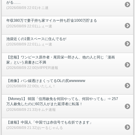
がる……
(2026/08/09 22:01)キニ速
年収380万で妻子持ち家マイカー持ち貯金1000万貯まる
(2026/08/09 22:01)ふぇー速
池袋近くの1畳スペースに住んでるが
(2026/08/09 22:01)ふぇー速
【悲報】ワンピース原作者・尾田栄一郎さん、他の人と同じ「漫画
家」という肩書きに不満
(2026/08/09 22:00)VIPPER速報
【画像】パン線透けまくってるOLの尻wwwwww
(2026/08/09 22:00)いたしん！
【Money1】 韓国「信用赦免を何回やっても、何回やっても」⇒ 257
万人赦免したのに60万人がまた延滞者に転落！
(2026/08/09 21:33)キムチ速報
【速報】中国人「中国では赤信号でも右折できます」
(2026/08/09 21:32)おーるじゃんる