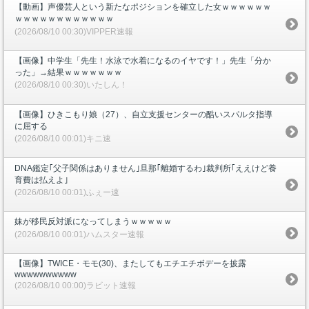
【動画】声優芸人という新たなポジションを確立した女ｗｗｗｗｗｗ
ｗｗｗｗｗｗｗｗｗｗｗｗ
(2026/08/10 00:30)VIPPER速報
【画像】中学生「先生！水泳で水着になるのイヤです！」先生「分か
った」→結果ｗｗｗｗｗｗｗ
(2026/08/10 00:30)いたしん！
【画像】ひきこもり娘（27）、自立支援センターの酷いスパルタ指導
に屈する
(2026/08/10 00:01)キニ速
DNA鑑定｢父子関係はありません｣旦那｢離婚するわ｣裁判所｢ええけど養
育費は払えよ｣
(2026/08/10 00:01)ふぇー速
妹が移民反対派になってしまうｗｗｗｗｗ
(2026/08/10 00:01)ハムスター速報
【画像】TWICE・モモ(30)、またしてもエチエチボデーを披露
wwwwwwwwww
(2026/08/10 00:00)ラビット速報