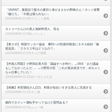
「VIVANT」最新話で最大の裏切り者がまさかの野崎さん！ネット衝撃
「嘘だろ」「今夜は寝られない」
(2026/08/09 23:00)ラビット速報
タトゥーだらけの美人海鮮料理人、現る
(2026/08/09 23:00)いたしん！
【東スポ】 韓国サッカー協会 審判への性接待報道にＳＮＳ紛糾「徹
底追及」「２００２年はどうなの？」
(2026/08/09 22:33)キムチ速報
【外国人問題】小野田紀美大臣「議論すべき時だ」→SNS「まだ議論
もしてなかったんだ...」→小野田大臣「これが進歩状況です」めちゃく
ちゃ仕事していた！
(2026/08/09 22:32)おーるじゃんる
【画像】本田望結さん(22)、和装が似合いすぎる美人に完成する
(2026/08/09 22:31)キニ速
都内でタクシー運転手やってるけど質問ある？
(2026/08/09 22:31)ふぇー速