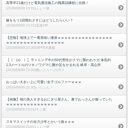
高専卒21歳だけど電気通信施工の職業訓練校に合格！
(2026/08/09 23:31)ふぇー速
嫁をもう1回惚れさすにはどうしたらいい？
(2026/08/09 23:31)流速VIP
【悲報】地球上で一番美味い液体ｗｗｗｗｗｗｗｗｗｗｗｗｗｗｗｗ
ｗｗｗｗｗｗｗｗｗｗｗｗｗｗｗｗｗ
(2026/08/09 23:30)VIPPER速報
【（・(ｪ)・）】ランニング中の50代男性がクマに襲われケガ 体長約
1.3メートルのツキノワグマに腕や足をかまれる 岐阜・高山市
(2026/08/09 23:30)痛いニュース(ﾉ∀`)
おっぱい大きい上に可愛い女子ゴルファーｗｗｗ
(2026/08/09 23:30)いたしん！
【画像】例の美人すぎるおにぎり屋さん、裏でおっさんが握っていた
ｗｗｗｗｗｗｗｗｗｗｗｗｗｗｗ
(2026/08/09 23:01)キニ速
スキマスイッチの全力少年とかいう曲ｗｗｗ
(2026/08/09 23:01)ふぇー速