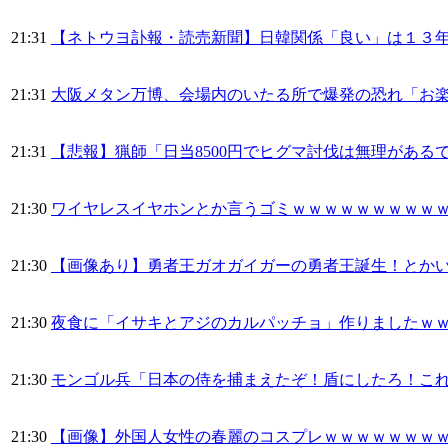
21:31
【ネトウヨ訃報・読売新聞】日韓関係「良い」は１３
21:31
大阪メタン万博、会場内のいたる所で爆発の恐れ「お
21:31
【悲報】猟師「日当8500円でヒグマ討伐は無理がある
21:30
ワイヤレスイヤホンとか言うゴミｗｗｗｗｗｗｗｗｗ
21:30
【画像あり】勇者王ガオガイガーの勇者王誕生！とか
21:30
夜食に「イサキとアジのカルパッチョ」作りましたｗ
21:30
モンゴル兵「日本の侍を捕まえたぞ！盾にしたろ！こ
21:30
【画像】外国人女性の春麗のコスプレｗｗｗｗｗｗｗ