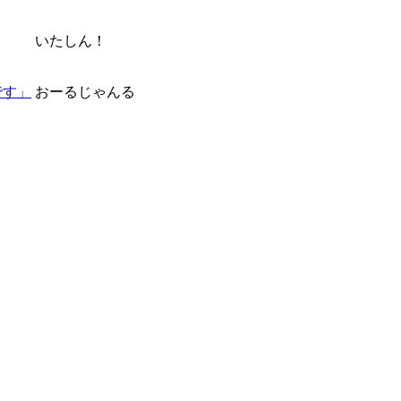
いたしん！
です」
おーるじゃんる