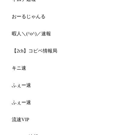
おーるじゃんる
暇人＼(^o^)／速報
【2ch】コピペ情報局
キニ速
ふぇー速
ふぇー速
流速VIP