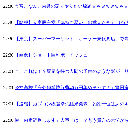
22:30
今宵こなん、M男の家でヤりたい放題ｗｗｗｗｗｗｗ
22:30
【悲報】立憲民主党「気持ち悪い、顔覚えたぞ」 （※
22:30
【東京】スーパーマーケット「オーケー東伏見店」で
22:30
【画像】ショート巨乳ボーイッシュ
22:01
こ、これは！？尻尾を持つ人間の子供のような影が走
22:01
公立高校「海外修学旅行費40万円集めま～す！」貧困
22:01
【速報】カプコン総選挙の結果発表！勿論一位はあの
22:00
俺「内定辞退します」人事「は！？もう貴方の大学か