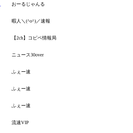
」
おーるじゃんる
暇人＼(^o^)／速報
【2ch】コピペ情報局
ニュース30over
ふぇー速
ふぇー速
ふぇー速
流速VIP