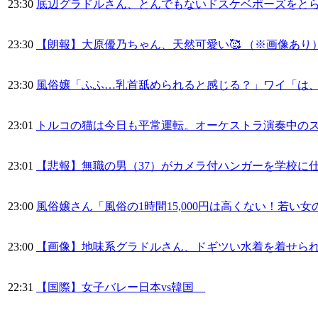
23:30
底辺グラドルさん、とんでもないドスケベポーズをとら
23:30
【朗報】大原優乃ちゃん、天然可愛い🥰 （※画像あり
23:30
風俗嬢「ふふ…乳首舐められると感じる？」ワイ「は
23:01
トルコの猫は今日も平常運転。オーケストラ演奏中の
23:01
【悲報】無職の男（37）がカメラ付ハンガーを学校に
23:00
風俗嬢さん「風俗の1時間15,000円は高くない！若い
23:00
【画像】地味系グラドルさん、ドギツい水着を着せら
22:31
【国際】女子バレー日本vs韓国