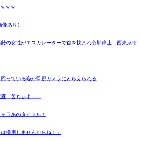
ｗｗｗｗ
画像あり）
高齢の女性がエスカレーターで首を挟まれ心肺停止 西東京市
り回っている姿が監視カメラにとらえられる
家庭「苦ちぃよ…」
キャラあのタイトル！
らは採用しませんからね！」