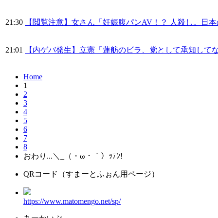
21:30
【閲覧注意】女さん「妊娠腹パンAV！？ 人殺し。日本
21:01
【内ゲバ発生】立憲「蓮舫のビラ、党として承知して
Home
1
2
3
4
5
6
7
8
おわり...＼_（・ω・｀）ｯﾃﾝ!
QRコード（すまーとふぉん用ページ）
https://www.matomengo.net/sp/