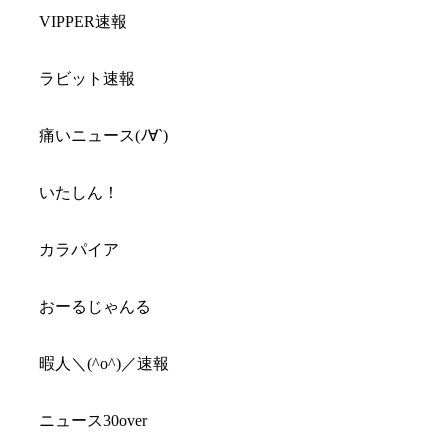
VIPPER速報
ラビット速報
痛いニュース(ﾉ∀`)
いたしん！
カラパイア
おーるじゃんる
暇人＼(^o^)／速報
ニュース30over