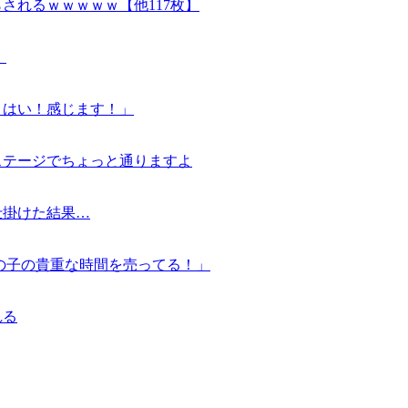
されるｗｗｗｗｗ【他117枚】
）
、はい！感じます！」
ステージでちょっと通りますよ
仕掛けた結果…
女の子の貴重な時間を売ってる！」
れる