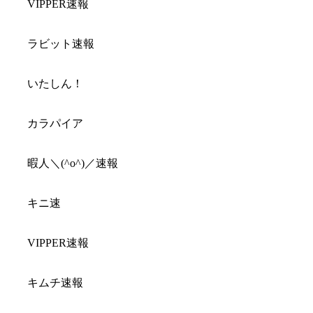
VIPPER速報
ラビット速報
いたしん！
カラパイア
暇人＼(^o^)／速報
キニ速
VIPPER速報
キムチ速報