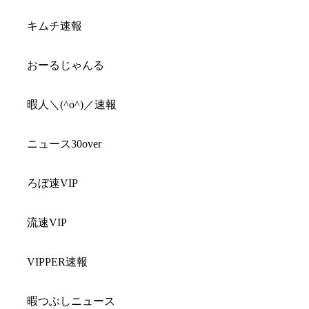
キムチ速報
おーるじゃんる
暇人＼(^o^)／速報
ニュース30over
ろぼ速VIP
流速VIP
VIPPER速報
暇つぶしニュース