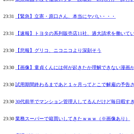
23:31
【緊急】立憲・原口さん、本当にヤバい・・・
23:31
【速報】トヨタの系列販売店11社、過大請求を働いて
23:30
【悲報】グリコ、ニコニコより深刻そう
23:30
【画像】童貞くんには何が起きたか理解できない漫画
23:30
試用期間終わるまであと１ヶ月ってとこで解雇の予告
23:30
30代前半でマンション管理人してるんだけど毎日暇す
23:30
業務スーパーで箱買いしてきたｗｗｗ（※画像あり）