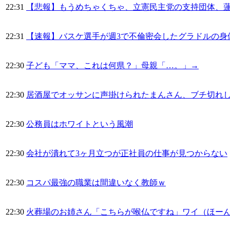
22:31
【悲報】もうめちゃくちゃ、立憲民主党の支持団体、
22:31
【速報】バスケ選手が週3で不倫密会したグラドルの身
22:30
子ども「ママ、これは何県？」母親「…。」→
22:30
居酒屋でオッサンに声掛けられたまんさん、ブチ切れ
22:30
公務員はホワイトという風潮
22:30
会社が潰れて3ヶ月立つが正社員の仕事が見つからない
22:30
コスパ最強の職業は間違いなく教師ｗ
22:30
火葬場のお姉さん「こちらが喉仏ですね」ワイ（ほー