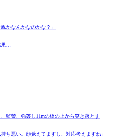
片親かなんかなのかな？」
結果…
、監禁、強姦し11mの橋の上から突き落とす
気持ち悪い。顔覚えてますし、対応考えますね」