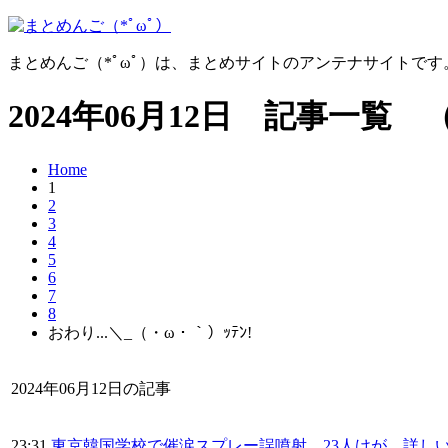
まとめんご（*ﾟωﾟ）は、まとめサイトのアンテナサイトで
2024年06月12日 記事一覧 
Home
1
2
3
4
5
6
7
8
おわり...＼_（・ω・｀）ｯﾃﾝ!
2024年06月12日の記事
23:31
東京韓国学校で催涙スプレー誤噴射 23人けが 詳し