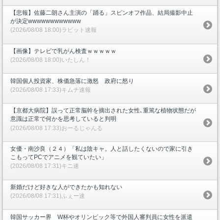
【悲報】佐藤二朗さん主演の「踊る」スピンオフ作品、結局撮影中止
が決定wwwwwwwwwwww
(2026/08/08 18:00)ラビット速報
【画像】テレビで乳がん検査ｗｗｗｗｗ
(2026/08/08 18:00)いたしん！
韓国個人投資家、株価急落に激怒 政府に怒り
(2026/08/08 17:33)キムチ速報
【京都大病院】誤って正常脳幹を摘出された女性､重篤な植物状態だが
意識は正常で何かを思考していると判明
(2026/08/08 17:33)おーるじゃんる
女優・南沙良（２４）「私は陰キャ。人と話したくないので家に引き
こもってPCでアニメを観ていたい」
(2026/08/08 17:31)キニ速
新婚だけど好きな人ができたかも知れない
(2026/08/08 17:31)ふぇー速
韓国サッカー界 W杯やオリンピック等で外国人審判員に女性を派遣