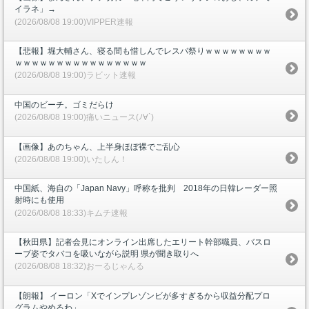
イラネ」→
(2026/08/08 19:00)VIPPER速報
【悲報】堀大輔さん、寝る間も惜しんでレスバ祭りｗｗｗｗｗｗｗｗ
ｗｗｗｗｗｗｗｗｗｗｗｗｗｗｗｗ
(2026/08/08 19:00)ラビット速報
中国のビーチ。ゴミだらけ
(2026/08/08 19:00)痛いニュース(ﾉ∀`)
【画像】あのちゃん、上半身ほぼ裸でご乱心
(2026/08/08 19:00)いたしん！
中国紙、海自の「Japan Navy」呼称を批判 2018年の日韓レーダー照
射時にも使用
(2026/08/08 18:33)キムチ速報
【秋田県】記者会見にオンライン出席したエリート幹部職員、バスロ
ーブ姿でタバコを吸いながら説明 県が聞き取りへ
(2026/08/08 18:32)おーるじゃんる
【朗報】 イーロン「Xでインプレゾンビが多すぎるから収益分配プロ
グラムやめるわ」