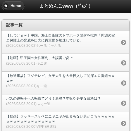
まとめんごwww（*ﾟωﾟ）
Home
記事一覧
【しつけぇｗ】中国、海上自衛隊のトマホーク試射を批判「周辺の安
全保障上の脅威を口実に再軍備を加速している」
(2026/08/08 20:02)おーるじゃんる
【動画】甲子園の女性審判、大誤審で炎上
(2026/08/08 20:01)キニ速
【放送事故】フジテレビ、女子大生を大量投入して闇深エロ番組ｗｗ
ｗｗ
(2026/08/08 20:01)キニ速
バスの運転手への転職てどう？激務？年収や必要な資格は？
(2026/08/08 20:01)ふぇー速
【動画】ラッキースケベにニヤニヤが止まらない男がこちらｗｗｗｗ
ｗｗｗｗｗｗｗｗｗｗｗｗｗｗ
(2026/08/08 20:00)VIPPER速報