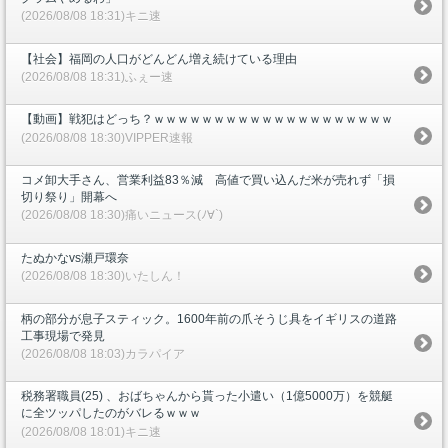
(2026/08/08 18:31)キニ速
【社会】福岡の人口がどんどん増え続けている理由
(2026/08/08 18:31)ふぇー速
【動画】戦犯はどっち？ｗｗｗｗｗｗｗｗｗｗｗｗｗｗｗｗｗｗｗｗ
(2026/08/08 18:30)VIPPER速報
コメ卸大手さん、営業利益83％減 高値で買い込んだ米が売れず「損
切り祭り」開幕へ
(2026/08/08 18:30)痛いニュース(ﾉ∀`)
たぬかなvs瀬戸環奈
(2026/08/08 18:30)いたしん！
柄の部分が息子スティック。1600年前の爪そうじ具をイギリスの道路
工事現場で発見
(2026/08/08 18:03)カラパイア
税務署職員(25) 、おばちゃんから貰った小遣い（1億5000万）を競艇
に全ツッパしたのがバレるｗｗｗ
(2026/08/08 18:01)キニ速