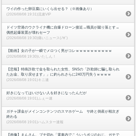
ワイの作った卵豆腐にいくら出せる？（※画像あり）
(2026/08/08 19:31)流速VIP
ドイツ空港のウクライナ機に自爆ドローン接近→職員が蹴り落とす→
偶然起爆装置が壊れセーフ
(2026/08/08 19:30)痛いニュース(ﾉ∀`)
【動画】女の子が一瞬でメロつく男がコレｗｗｗｗｗｗｗｗｗｗ
(2026/08/08 19:30)いたしん！
【悲報】特殊詐欺で金を取られた女性、SNSの「詐欺師に騙し取られ
たお金、取り戻せます」」に釣られさらに240万円失うｗｗｗｗ
(2026/08/08 19:01)キニ速
好きになってはいけない人を好きになったんだが
(2026/08/08 19:01)ふぇー速
ガチャ課金がメインコンテンツのスマホゲーム サ終と倒産が相次ぎ
終わる
(2026/08/08 19:01)ハムスター速報
【画像】まんさん、ブチ切れ「電車内でこういうポジのおじ、ガチで