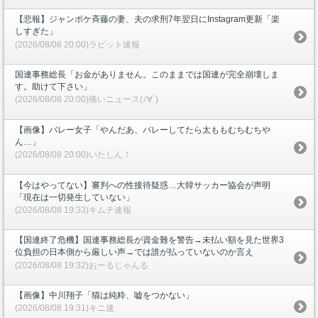
【悲報】ジャンポケ斉藤の妻、夫の求刑7年翌日にInstagram更新「楽
しすぎた」
(2026/08/08 20:00)ラビット速報
国連事務総長「お金がありません。このままでは国連が完全崩壊しま
す。助けて下さい」
(2026/08/08 20:00)痛いニュース(ﾉ∀`)
【画像】バレー女子「やんだあ、バレーしてたら太ももむちむちや
ん…」
(2026/08/08 20:00)いたしん！
【今はやってない】審判への性接待疑惑…大韓サッカー協会が声明
「現在は一切発生していない」
(2026/08/08 19:33)キムチ速報
【国連終了危機】国連事務総長が資金難を警告→未払い額を見た世界3
位負担の日本側から厳しい声→では誰が払っていないのか言え
(2026/08/08 19:32)おーるじゃんる
【画像】中川翔子「猫は純粋、嘘をつかない」
(2026/08/08 19:31)キニ速