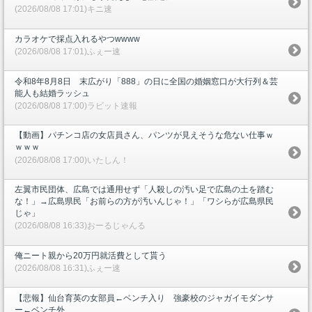
(2026/08/08 17:01)キニ速
カラオケで採点入れるやつwwww
(2026/08/08 17:01)ふぇー速
令和8年8月8日 末広がり「888」の日に全国の婚姻窓口が大行列＆芸
能人も結婚ラッシュ
(2026/08/08 17:00)ラビット速報
【動画】パチンコ店の女店員さん、パンツが見えそうな危ない仕事ｗ
ｗｗｗ
(2026/08/08 17:00)いたしん！
左翼市民団体、広島では通用せず「人殺しの汚い足で広島の土を踏む
な！」→広島県民「お前らの方が汚いんじゃ！」「ワシらが広島県民
じゃ」
(2026/08/08 16:33)おーるじゃんる
俺ニート親から20万円就活費として貰う
(2026/08/08 16:31)ふぇー速
【悲報】仙台育英の女部員←ベンチ入り 強豪校のジャガイモダンサ
ー←ベンチ外