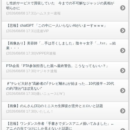
し性的サービスで買収していた 今までの不可解なジャッジの真相が
明らかに
(2026/08/08 17:31)ハムスター速報
【悲報】chatGPT 「この中に一人いらないAIがいまーすｗｗｗ」
(2026/08/08 17:31)流速VIP
【画像あり】美容師「…手は尽くしました」陰キャ女子「…ﾋｭｯ」→結
果・・・
(2026/08/08 17:30)VIPPER速報
PTA会長「PTA参加拒否した親へ最終警告。こうなってもいい？」
(2026/08/08 17:30)マジキチ速報
👴"テレビ大好き"高齢者の｢テレビ離れ｣が始まった…10代後半～20代
の約7割が"ほぼ見ない"
(2026/08/08 17:30)痛いニュース(ﾉ∀`)
【画像】のんさん(31)のミニスカ生脚姿が意外とエロいと話題
(2026/08/08 17:30)いたしん！
【悲報】ワンダンス作者「手書きでダンスアニメ描いてみました」←
アニメの当てつけにしか見えないと話題に