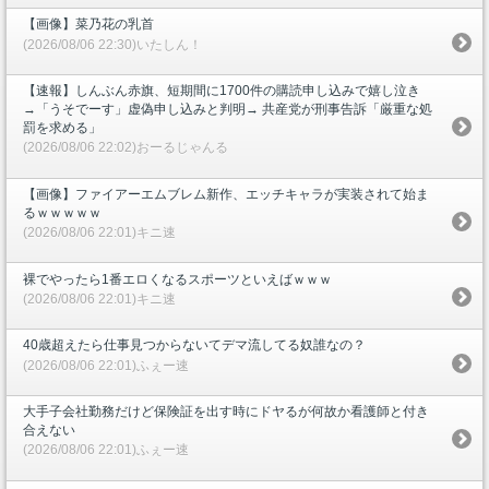
【画像】菜乃花の乳首
(2026/08/06 22:30)いたしん！
【速報】しんぶん赤旗、短期間に1700件の購読申し込みで嬉し泣き
→「うそでーす」虚偽申し込みと判明→ 共産党が刑事告訴「厳重な処
罰を求める」
(2026/08/06 22:02)おーるじゃんる
【画像】ファイアーエムブレム新作、エッチキャラが実装されて始ま
るｗｗｗｗｗ
(2026/08/06 22:01)キニ速
裸でやったら1番エロくなるスポーツといえばｗｗｗ
(2026/08/06 22:01)キニ速
40歳超えたら仕事見つからないてデマ流してる奴誰なの？
(2026/08/06 22:01)ふぇー速
大手子会社勤務だけど保険証を出す時にドヤるが何故か看護師と付き
合えない
(2026/08/06 22:01)ふぇー速