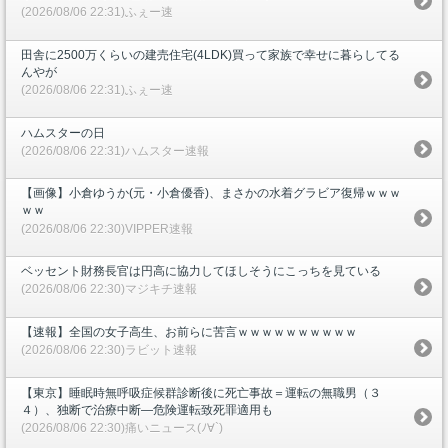
(2026/08/06 22:31)ふぇー速
田舎に2500万くらいの建売住宅(4LDK)買って家族で幸せに暮らしてる
んやが
(2026/08/06 22:31)ふぇー速
ハムスターの日
(2026/08/06 22:31)ハムスター速報
【画像】小倉ゆうか(元・小倉優香)、まさかの水着グラビア復帰ｗｗｗ
ｗｗ
(2026/08/06 22:30)VIPPER速報
ベッセント財務長官は円高に協力してほしそうにこっちを見ている
(2026/08/06 22:30)マジキチ速報
【速報】全国の女子高生、お前らに苦言ｗｗｗｗｗｗｗｗｗｗ
(2026/08/06 22:30)ラビット速報
【東京】睡眠時無呼吸症候群診断後に死亡事故＝運転の無職男（３
４）、独断で治療中断―危険運転致死罪適用も
(2026/08/06 22:30)痛いニュース(ﾉ∀`)