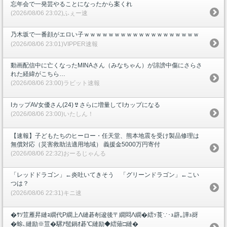
忘年会で一発芸やることになったから案くれ
(2026/08/06 23:02)ふぇー速
乃木坂で一番顔がエロい子ｗｗｗｗｗｗｗｗｗｗｗｗｗｗｗｗｗｗｗ
(2026/08/06 23:01)VIPPER速報
動画配信中に亡くなったMINAさん（みなちゃん）が誹謗中傷にさらさ
れた経緯がこちら…
(2026/08/06 23:00)ラビット速報
IカップAV女優さん(24)👙さらに増量してIカップになる
(2026/08/06 23:00)いたしん！
【速報】子どもたちのヒーロー・任天堂、熊本地震を受け製品修理は
無償対応（災害救助法適用地域） 義援金5000万円寄付
(2026/08/06 22:32)おーるじゃんる
「レッドドラゴン」←炎吐いてきそう 「グリーンドラゴン」←こい
つは？
(2026/08/06 22:31)キニ速
�ｻｿ荳雁昇縺ｮ繝代Ρ繝上Λ縺碁剞逡後〒繝悶Λ繝�繧ｯ莨∵･ｭ辟｡譁ｭ谺
�蜍､縺励※荳�騾ｱ髢鍋ｵ碁℃縺励◆繧薙□縺�