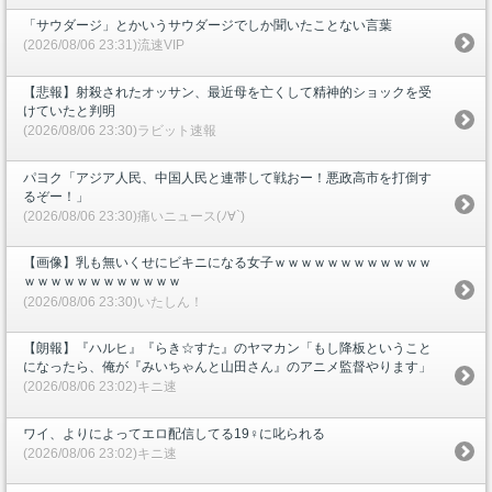
「サウダージ」とかいうサウダージでしか聞いたことない言葉
(2026/08/06 23:31)流速VIP
【悲報】射殺されたオッサン、最近母を亡くして精神的ショックを受
けていたと判明
(2026/08/06 23:30)ラビット速報
パヨク「アジア人民、中国人民と連帯して戦おー！悪政高市を打倒す
るぞー！」
(2026/08/06 23:30)痛いニュース(ﾉ∀`)
【画像】乳も無いくせにビキニになる女子ｗｗｗｗｗｗｗｗｗｗｗｗ
ｗｗｗｗｗｗｗｗｗｗｗｗ
(2026/08/06 23:30)いたしん！
【朗報】『ハルヒ』『らき☆すた』のヤマカン「もし降板ということ
になったら、俺が『みいちゃんと山田さん』のアニメ監督やります」
(2026/08/06 23:02)キニ速
ワイ、よりによってエロ配信してる19♀に叱られる
(2026/08/06 23:02)キニ速