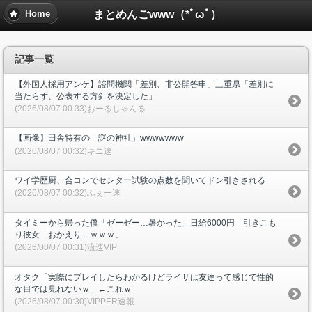
まとめんごwww（*ﾟωﾟ）
Home
記事一覧
【外国人採用アンケ】諮問機関「差別、非公開答申」三重県「差別に
当たらず、公表する方針を決定した」
(2026/08/07 00:33)おーるじゃんる
【画像】田舎特有の「謎の神社」wwwwwww
(2026/08/07 00:32)キニ速
ワイ学歴厨、合コンでセンター試験の点数を聞いてドン引きされる
(2026/08/07 00:32)ふぇー速
タイミーから帰った僕「ゼーゼー…暑かった」日給6000円 引きこも
り彼女「おかえり…ｗｗｗ」
(2026/08/07 00:31)流速VIP
オタク「実際にプレイしたらわかるけどライザは友達って感じで性的
な目では見れないｗ」←これｗ
(2026/08/07 00:30)VIPPER速報