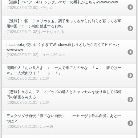
【画像】ババア（43）シングルマザーの爆乳がこちらwwwwwwww
(2026/08/06 22:00)いたしん！
【速報】中国「アメリカさぁ、調子乗ってるからお前らが頼ってる軍
用中国ドローン輸出禁止するわw」
(2026/08/06 21:32)おーるじゃんる
mac bookが使いにくすぎてWindows買おうとしたら高くてビビった
wwwwww
(2026/08/06 21:32)ニュース30over
周囲の人「おい見ろよ…」「一人で来てんのかな…？ｗ」「腹でけー
ｗ」一人焼肉ワイ「……ッ…！」
(2026/08/06 21:31)キニ速
【悲報】女さん、アニメグッズの購入とキャンセルを繰り返して43億
円の被害を与える
(2026/08/06 21:31)キニ速
三大クソダサ自慢「寝てない自慢」「コーヒーがぶ飲み自慢」あと一
つは？
(2026/08/06 21:31)ふぇー速