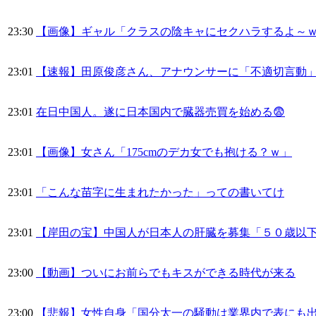
23:30
【画像】ギャル「クラスの陰キャにセクハラするよ～
23:01
【速報】田原俊彦さん、アナウンサーに「不適切言動
23:01
在日中国人。遂に日本国内で臓器売買を始める😨
23:01
【画像】女さん「175cmのデカ女でも抱ける？ｗ」
23:01
「こんな苗字に生まれたかった」っての書いてけ
23:01
【岸田の宝】中国人が日本人の肝臓を募集「５０歳以
23:00
【動画】ついにお前らでもキスができる時代が来る
23:00
【悲報】女性自身「国分太一の騒動は業界内で表にも