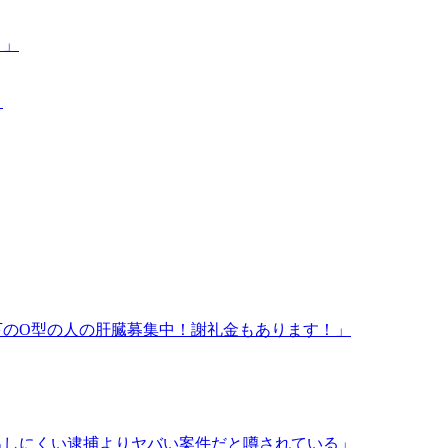
ｗ」
」
下のO型の人の肝臓募集中！謝礼金もあります！」
出しにくい逮捕よりヤバい案件だと噂されている」