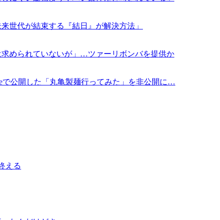
未来世代が結束する『結日』が解決方法」
は求められていないが」…ツァーリボンバを提供か
ubeで公開した「丸亀製麺行ってみた」を非公開に…
終える