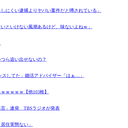
出しにくい逮捕よりヤバい案件だと噂されている」
ないといけない風潮あるけど、味ないよねｗ」
ｗ
いつら追い出せないの？
ってレスしてた」婚活アドバイザー「はぁ…」
ｗｗｗｗｗ【他103枚】
言」連発 TBSラジオが発表
「居住実態ない」