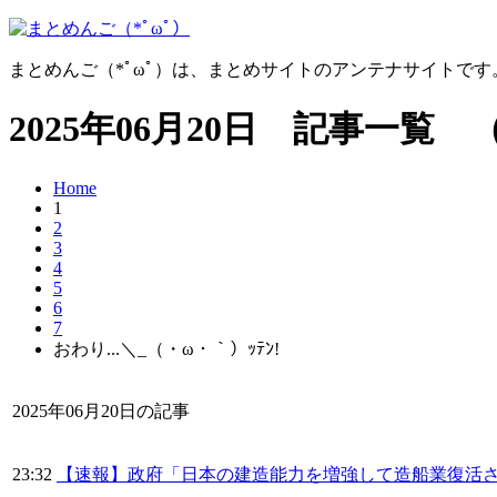
まとめんご（*ﾟωﾟ）は、まとめサイトのアンテナサイトで
2025年06月20日 記事一覧 
Home
1
2
3
4
5
6
7
おわり...＼_（・ω・｀）ｯﾃﾝ!
2025年06月20日の記事
23:32
【速報】政府「日本の建造能力を増強して造船業復活