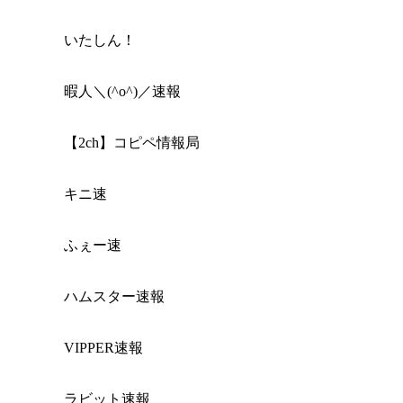
いたしん！
暇人＼(^o^)／速報
【2ch】コピペ情報局
キニ速
ふぇー速
ハムスター速報
VIPPER速報
ラビット速報