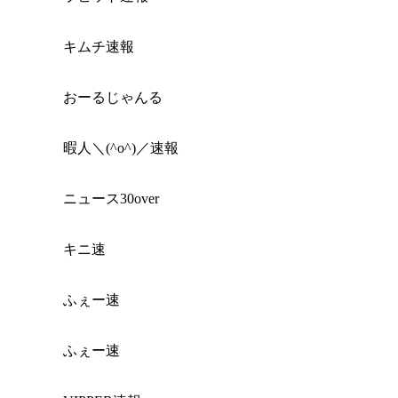
キムチ速報
おーるじゃんる
暇人＼(^o^)／速報
ニュース30over
キニ速
ふぇー速
ふぇー速