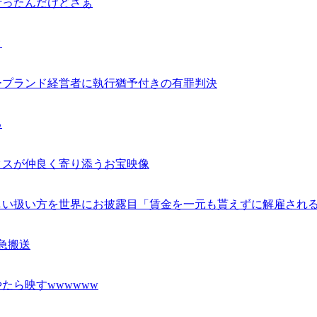
行ったんだけどさぁ
ｗ
ープランド経営者に執行猶予付きの有罪判決
る
クスが仲良く寄り添うお宝映像
しい扱い方を世界にお披露目「賃金を一元も貰えずに解雇され
急搬送
たら映すwwwwww