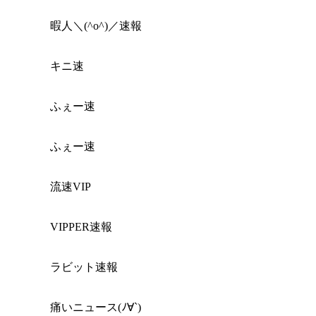
暇人＼(^o^)／速報
キニ速
ふぇー速
ふぇー速
流速VIP
VIPPER速報
ラビット速報
痛いニュース(ﾉ∀`)