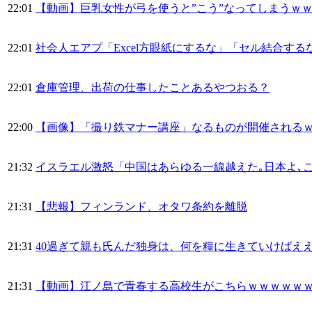
22:01
【動画】巨乳女性が弓を使うと”こう”なってしまうｗ
22:01
社会人エアプ「Excel方眼紙にするな」「セル結合するな
22:01
倉庫管理、出荷の仕事したことあるやつおる？
22:00
【画像】「撮り鉄マナー講座」なるものが開催される
21:32
イスラエル激怒「中国はあらゆる一線越えた｡日本よ､
21:31
【悲報】フィンランド、オタワ条約を離脱
21:31
40過ぎて親も氏んだ独身は、何を糧に生きていけばえ
21:31
【動画】江ノ島で青春する高校生がこちらｗｗｗｗｗ