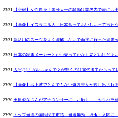
23:31
【悲報】女性自身「国分太一の騒動は業界内で表にも
23:31
【画像】イスラエル人「日本食っておいしいって言わ
23:31
就活用のスーツをよく理解しないで面接に行った結果
23:31
日本の家電メーカーとか小売ってかなり悪どいけどあ
23:31
彡(^)(^)「ガルちゃんで女が輝くのは30代後半から
23:30
【画像】地上波でとんでもない爆乳美女が映し出される
23:30
田原俊彦さんがアナウンサーに「お触り」「セクハラ発
23:30
トップ当選の国民民主市議、当選無効 埼玉・入間に