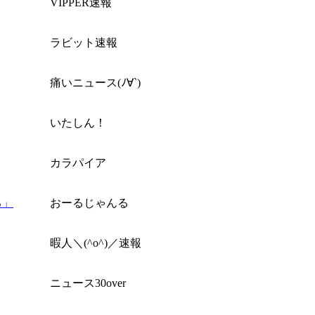
VIPPER速報
ラビット速報
痛いニュース(ﾉ∀`)
いたしん！
カラパイア
る」
おーるじゃんる
暇人＼(^o^)／速報
ニュース30over