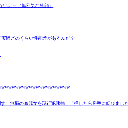
ないよ～（無邪気な笑顔」
して実際どのくらい性能差があるんだ？
）
wwwwwwwwwwwwwwwwwwww
す 無職の39歳女を現行犯逮捕 「押したら勝手に転びまし