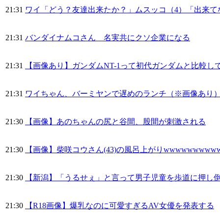
21:31
ワイ「どう？友達出来たか？」ムスッコ（4）「出来て
21:31
バンダイナムコさん 名実共にクソ企業になる
21:31
【画像あり】ガンダムNT-1って初代ガンダムと比較
21:31
ワイちゃん、バーミヤンで遅めのランチ（※画像あり
21:30
【画像】あのちゃんの尻と谷間、股間が刺激される
21:30
【画像】柴咲コウさん(43)の風呂上がりwwwwwwwwww
21:30
【新潟】「うるせぇ」と言って男子児童を歩道に押し倒
21:30
【R18画像】爆乳なのに可愛すぎるAV女優を発表する