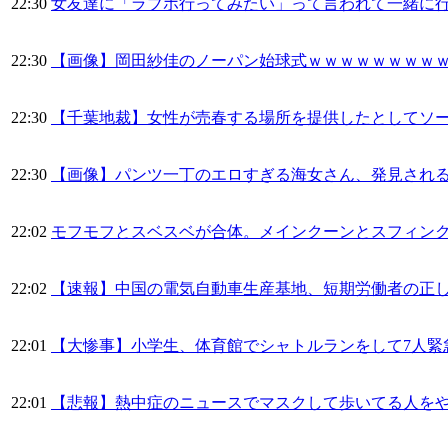
22:30
女友達に「ラブホ行ってみたい」って言われて一緒に
22:30
【画像】岡田紗佳のノーパン始球式ｗｗｗｗｗｗｗｗ
22:30
【千葉地裁】女性が売春する場所を提供したとしてソ
22:30
【画像】パンツ一丁のエロすぎる海女さん、発見され
22:02
モフモフとスベスベが合体。メインクーンとスフィン
22:02
【速報】中国の電気自動車生産基地、短期労働者の正
22:01
【大惨事】小学生、体育館でシャトルランをして7人緊
22:01
【悲報】熱中症のニュースでマスクして歩いてる人をや