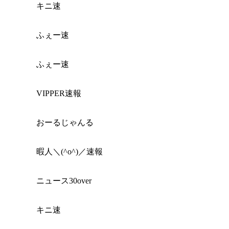
キニ速
ふぇー速
ふぇー速
VIPPER速報
おーるじゃんる
暇人＼(^o^)／速報
ニュース30over
キニ速