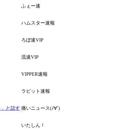
ふぇー速
ハムスター速報
ろぼ速VIP
流速VIP
VIPPER速報
ラビット速報
た」と話す
痛いニュース(ﾉ∀`)
いたしん！