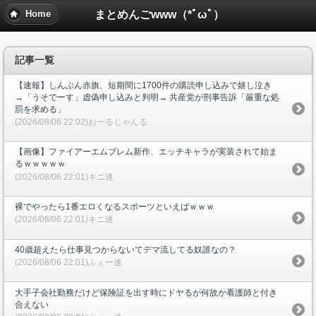
まとめんごwww（*ﾟωﾟ）
Home
記事一覧
【速報】しんぶん赤旗、短期間に1700件の購読申し込みで嬉し泣き
→「うそでーす」虚偽申し込みと判明→ 共産党が刑事告訴「厳重な処
罰を求める」
(2026/08/06 22:02)おーるじゃんる
【画像】ファイアーエムブレム新作、エッチキャラが実装されて始ま
るｗｗｗｗｗ
(2026/08/06 22:01)キニ速
裸でやったら1番エロくなるスポーツといえばｗｗｗ
(2026/08/06 22:01)キニ速
40歳超えたら仕事見つからないてデマ流してる奴誰なの？
(2026/08/06 22:01)ふぇー速
大手子会社勤務だけど保険証を出す時にドヤるが何故か看護師と付き
合えない