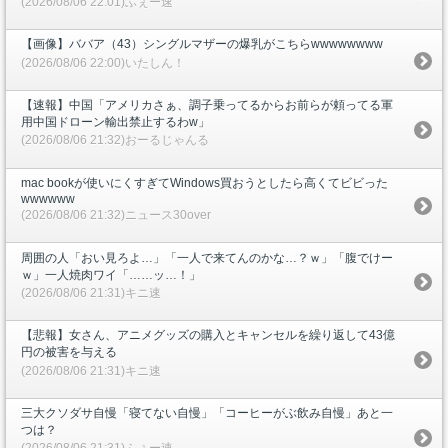
(2026/08/06 22:01)ふぇー速
【画像】ババア（43）シングルマザーの爆乳がこちらwwwwwwww
(2026/08/06 22:00)いたしん！
【速報】中国「アメリカさぁ、調子乗ってるからお前らが頼ってる軍
用中国ドローン輸出禁止するわw」
(2026/08/06 21:32)おーるじゃんる
mac bookが使いにくすぎてWindows買おうとしたら高くてビビった
wwwwww
(2026/08/06 21:32)ニュース30over
周囲の人「おい見ろよ…」「一人で来てんのかな…？ｗ」「腹でけー
ｗ」一人焼肉ワイ「……ッ…！」
(2026/08/06 21:31)キニ速
【悲報】女さん、アニメグッズの購入とキャンセルを繰り返して43億
円の被害を与える
(2026/08/06 21:31)キニ速
三大クソダサ自慢「寝てない自慢」「コーヒーがぶ飲み自慢」あと一
つは？