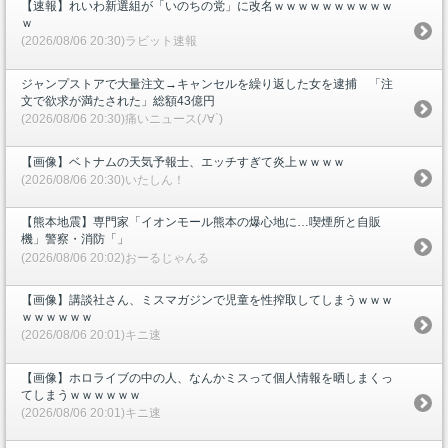
【速報】れいわ新選組が「いのちの党」に改名ｗｗｗｗｗｗｗｗｗｗ
ｗ
(2026/08/06 20:30)ラビット速報
ジャンプストアで大量注文→キャンセルを繰り返した女を逮捕 「注
文で欲求が満たされた」総額43億円
(2026/08/06 20:30)痛いニュース(ﾉ∀`)
【画像】ベトナムの天気予報士、エッチすぎて炎上ｗｗｗｗ
(2026/08/06 20:30)いたしん！
【熊本地震】専門家「イオンモール熊本の爆心地に…喫煙所と自販
機」警察・消防「」
(2026/08/06 20:02)おーるじゃんる
【画像】講談社さん、ミスマガジンで児童を性搾取してしまうｗｗｗ
ｗｗｗｗｗｗ
(2026/08/06 20:01)キニ速
【画像】ホロライブの中の人、なんかミスって個人情報を晒しまくっ
てしまうｗｗｗｗｗｗ
(2026/08/06 20:01)キニ速