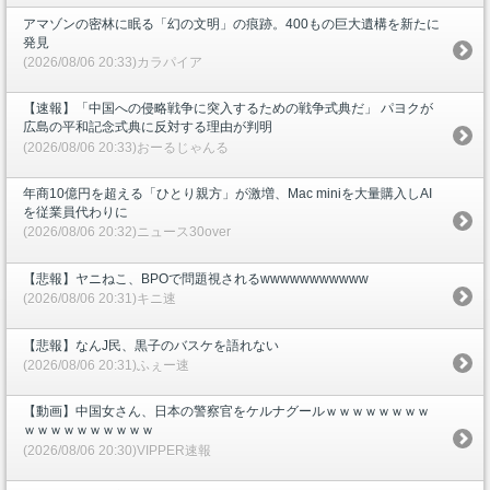
アマゾンの密林に眠る「幻の文明」の痕跡。400もの巨大遺構を新たに
発見
(2026/08/06 20:33)カラパイア
【速報】「中国への侵略戦争に突入するための戦争式典だ」 パヨクが
広島の平和記念式典に反対する理由が判明
(2026/08/06 20:33)おーるじゃんる
年商10億円を超える「ひとり親方」が激増、Mac miniを大量購入しAI
を従業員代わりに
(2026/08/06 20:32)ニュース30over
【悲報】ヤニねこ、BPOで問題視されるwwwwwwwwwww
(2026/08/06 20:31)キニ速
【悲報】なんJ民、黒子のバスケを語れない
(2026/08/06 20:31)ふぇー速
【動画】中国女さん、日本の警察官をケルナグールｗｗｗｗｗｗｗｗ
ｗｗｗｗｗｗｗｗｗｗ
(2026/08/06 20:30)VIPPER速報