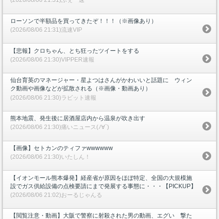
(2026/08/06 21:31)ふぇー速
ローソンで半額品を買ってきたぞ！！！（※画像あり）
(2026/08/06 21:31)流速VIP
【悲報】クロちゃん、とち狂ったツイートをする
(2026/08/06 21:30)VIPPER速報
仙台育英のマネージャー・星よつはさんがかわいいと話題に ウィン
ク動画や画像などが拡散される（※画像・動画あり）
(2026/08/06 21:30)ラビット速報
熊本地震、発生後に居酒屋店内から温泉が吹き出す
(2026/08/06 21:30)痛いニュース(ﾉ∀`)
【画像】セトカンのティファwwwwww
(2026/08/06 21:30)いたしん！
【イオンモール熊本爆発】経産省が原因をほぼ特定、全国の大規模施
設でガス供給設備の点検要請にまで発展する事態に・・・【PICKUP】
(2026/08/06 21:02)おーるじゃんる
【閲覧注意・動画】大阪で警察に射殺された男の動画、エグい 撃た