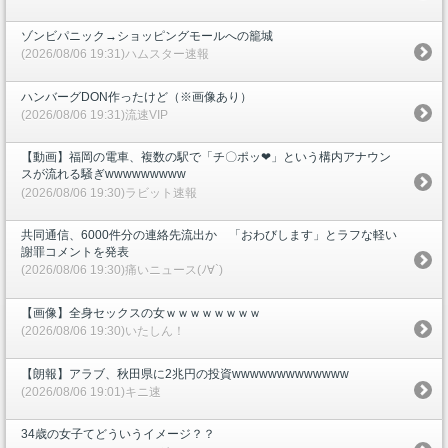
ゾンビパニック→ショッピングモールへの籠城
(2026/08/06 19:31)ハムスター速報
ハンバーグDON作ったけど（※画像あり）
(2026/08/06 19:31)流速VIP
【動画】福岡の電車、複数の駅で「チ〇ポッ❤」という構内アナウン
スが流れる騒ぎwwwwwwwww
(2026/08/06 19:30)ラビット速報
共同通信、6000件分の連絡先流出か 「おわびします」とラフな軽い
謝罪コメントを発表
(2026/08/06 19:30)痛いニュース(ﾉ∀`)
【画像】全身セックスの女ｗｗｗｗｗｗｗｗ
(2026/08/06 19:30)いたしん！
【朗報】アラブ、秋田県に2兆円の投資wwwwwwwwwwwww
(2026/08/06 19:01)キニ速
34歳の女子てどういうイメージ？？