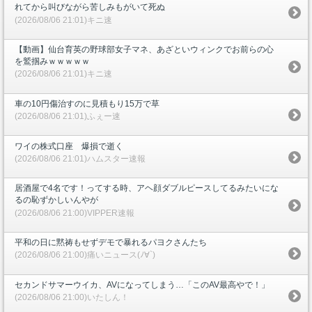
れてから叫びながら苦しみもがいて死ぬ
(2026/08/06 21:01)キニ速
【動画】仙台育英の野球部女子マネ、あざといウィンクでお前らの心
を鷲掴みｗｗｗｗｗ
(2026/08/06 21:01)キニ速
車の10円傷治すのに見積もり15万で草
(2026/08/06 21:01)ふぇー速
ワイの株式口座 爆損で逝く
(2026/08/06 21:01)ハムスター速報
居酒屋で4名です！ってする時、アヘ顔ダブルピースしてるみたいにな
るの恥ずかしいんやが
(2026/08/06 21:00)VIPPER速報
平和の日に黙祷もせずデモで暴れるパヨクさんたち
(2026/08/06 21:00)痛いニュース(ﾉ∀`)
セカンドサマーウイカ、AVになってしまう…「このAV最高やで！」
(2026/08/06 21:00)いたしん！