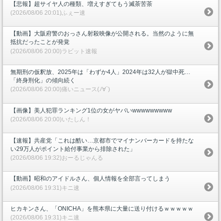
【悲報】超サイヤ人の種類、増えすぎてもう滅茶苦茶
(2026/08/06 20:01)ふぇー速
【動画】大阪府警のおっさん射殺映像が公開される。当然のように無
抵抗だったことが発覚
(2026/08/06 20:00)ラビット速報
無期刑の仮釈放、2025年は「わずか4人」2024年は32人が獄中死…
「終身刑化」の傾向続く
(2026/08/06 20:00)痛いニュース(ﾉ∀`)
【画像】美人犯罪ランキング1位の女がヤバいwwwwwwwww
(2026/08/06 20:00)いたしん！
【速報】共産党「これは酷い…京都市でマイナンバーカードを持たな
い29万人がポイント給付事業から排除された」
(2026/08/06 19:32)おーるじゃんる
【動画】昭和のアイドルさん、個人情報を全部言ってしまう
(2026/08/06 19:31)キニ速
ヒカキンさん、「ONICHA」を熊本県に大量に送り付けるｗｗｗｗｗ
(2026/08/06 19:31)キニ速