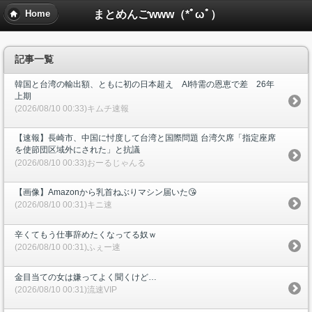
まとめんごwww（*ﾟωﾟ）
Home
記事一覧
韓国と台湾の輸出額、ともに初の日本超え AI特需の恩恵で差 26年
上期
(2026/08/10 00:33)キムチ速報
【速報】長崎市、中国に忖度して台湾と国際問題 台湾欠席「指定座席
を使節団区域外にされた」と抗議
(2026/08/10 00:33)おーるじゃんる
【画像】Amazonから乳首ねぶりマシン届いた😘
(2026/08/10 00:31)キニ速
辛くてもう仕事辞めたくなってる奴ｗ
(2026/08/10 00:31)ふぇー速
金目当ての女は嫌ってよく聞くけど…
(2026/08/10 00:31)流速VIP