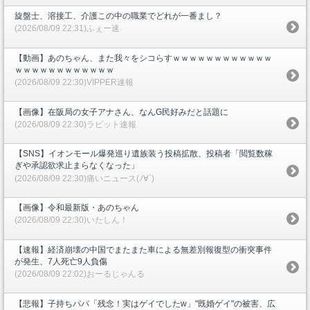
旋盤士、溶接工、介護この中の職業でどれが一番まし？
(2026/08/09 22:31)ふぇー速
【動画】あのちゃん、また我々をシコらすｗｗｗｗｗｗｗｗｗｗｗｗ
ｗｗｗｗｗｗｗｗｗｗｗｗ
(2026/08/09 22:30)VIPPER速報
【画像】在阪局の女子アナさん、なんG民好みだと話題に
(2026/08/09 22:30)ラビット速報
【SNS】イオンモール爆発巡り遺族装う投稿拡散、投稿者「閲覧数稼
ぎや承認欲求止まらなくなった」
(2026/08/09 22:30)痛いニュース(ﾉ∀`)
【画像】令和最新版・あのちゃん
(2026/08/09 22:30)いたしん！
【速報】経済崩壊の中国でまたまた車による無差別報復型の衝突事件
が発生、7人死亡9人負傷
(2026/08/09 22:02)おーるじゃんる
【悲報】子持ちパパ「残念！実はゲイでしたw」"既婚ゲイ"の被害、広