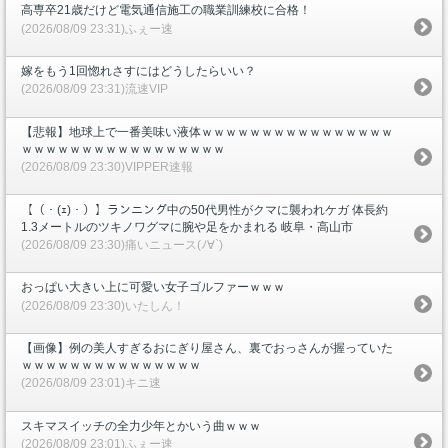
高専卒21歳だけど電気通信施工の職業訓練校に合格！
(2026/08/09 23:31)ふぇー速
嫁をもう1回惚れさすにはどうしたらいい？
(2026/08/09 23:31)流速VIP
【悲報】地球上で一番美味い液体ｗｗｗｗｗｗｗｗｗｗｗｗｗｗｗｗ
ｗｗｗｗｗｗｗｗｗｗｗｗｗｗｗｗｗ
(2026/08/09 23:30)VIPPER速報
【（・(ｪ)・）】ランニング中の50代男性がクマに襲われケガ 体長約
1.3メートルのツキノワグマに腕や足をかまれる 岐阜・高山市
(2026/08/09 23:30)痛いニュース(ﾉ∀`)
おっぱい大きい上に可愛い女子ゴルファーｗｗｗ
(2026/08/09 23:30)いたしん！
【画像】例の美人すぎるおにぎり屋さん、裏でおっさんが握っていた
ｗｗｗｗｗｗｗｗｗｗｗｗｗｗｗ
(2026/08/09 23:01)キニ速
スキマスイッチの全力少年とかいう曲ｗｗｗ
(2026/08/09 23:01)ふぇー速