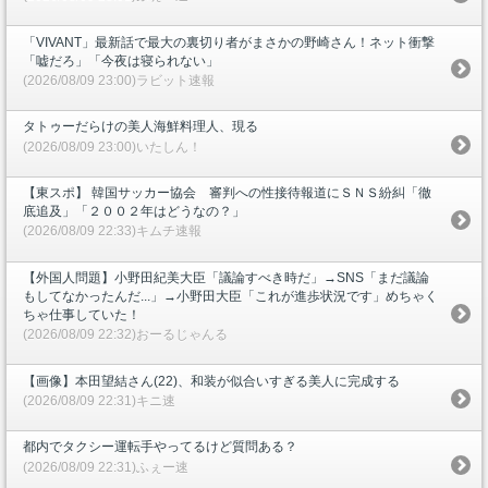
「VIVANT」最新話で最大の裏切り者がまさかの野崎さん！ネット衝撃
「嘘だろ」「今夜は寝られない」
(2026/08/09 23:00)ラビット速報
タトゥーだらけの美人海鮮料理人、現る
(2026/08/09 23:00)いたしん！
【東スポ】 韓国サッカー協会 審判への性接待報道にＳＮＳ紛糾「徹
底追及」「２００２年はどうなの？」
(2026/08/09 22:33)キムチ速報
【外国人問題】小野田紀美大臣「議論すべき時だ」→SNS「まだ議論
もしてなかったんだ...」→小野田大臣「これが進歩状況です」めちゃく
ちゃ仕事していた！
(2026/08/09 22:32)おーるじゃんる
【画像】本田望結さん(22)、和装が似合いすぎる美人に完成する
(2026/08/09 22:31)キニ速
都内でタクシー運転手やってるけど質問ある？
(2026/08/09 22:31)ふぇー速