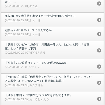
がる……
(2026/08/09 22:01)キニ速
年収380万で妻子持ち家マイカー持ち貯金1000万貯まる
(2026/08/09 22:01)ふぇー速
池袋近くの1畳スペースに住んでるが
(2026/08/09 22:01)ふぇー速
【悲報】ワンピース原作者・尾田栄一郎さん、他の人と同じ「漫画
家」という肩書きに不満
(2026/08/09 22:00)VIPPER速報
【画像】パン線透けまくってるOLの尻wwwwww
(2026/08/09 22:00)いたしん！
【Money1】 韓国「信用赦免を何回やっても、何回やっても」⇒ 257
万人赦免したのに60万人がまた延滞者に転落！
(2026/08/09 21:33)キムチ速報
【速報】中国人「中国では赤信号でも右折できます」
(2026/08/09 21:32)おーるじゃんる