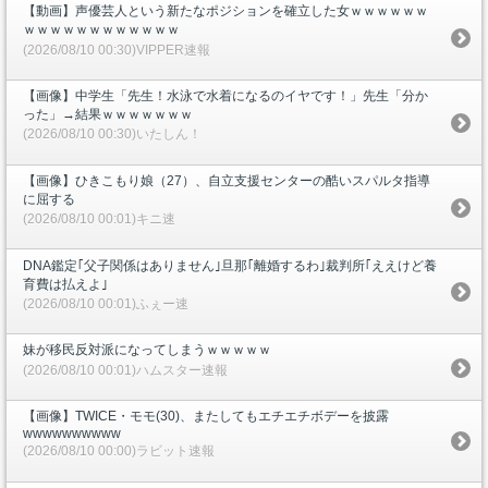
【動画】声優芸人という新たなポジションを確立した女ｗｗｗｗｗｗ
ｗｗｗｗｗｗｗｗｗｗｗｗ
(2026/08/10 00:30)VIPPER速報
【画像】中学生「先生！水泳で水着になるのイヤです！」先生「分か
った」→結果ｗｗｗｗｗｗｗ
(2026/08/10 00:30)いたしん！
【画像】ひきこもり娘（27）、自立支援センターの酷いスパルタ指導
に屈する
(2026/08/10 00:01)キニ速
DNA鑑定｢父子関係はありません｣旦那｢離婚するわ｣裁判所｢ええけど養
育費は払えよ｣
(2026/08/10 00:01)ふぇー速
妹が移民反対派になってしまうｗｗｗｗｗ
(2026/08/10 00:01)ハムスター速報
【画像】TWICE・モモ(30)、またしてもエチエチボデーを披露
wwwwwwwwww
(2026/08/10 00:00)ラビット速報