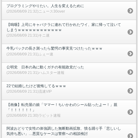
プログラミングやりたい。人生を変えるために
(2026/08/09 21:32)ニュース30over
【嗚咽】上司にキャバクラに連れて行かれたワイ、家に帰って泣いて
しまうｗｗｗｗｗｗｗｗｗｗｗｗ
(2026/08/09 21:31)キニ速
牛乳パックの長さ測ったら驚愕の事実見つけたったｗｗｗ
(2026/08/09 21:31)ふぇー速
公明党 日本の為に動くガチの有能政党だった
(2026/08/09 21:31)ハムスター速報
22で結婚したけど後悔してるｗｗｗ
(2026/08/09 21:31)流速VIP
【画像】転売屋の娘「ママー！ちいかわのシール貼ったよー！」親
「！！！！！！」
(2026/08/09 21:30)ラビット速報
阿波おどりで女性の体強調した無断動画拡散、憤る踊り手「悲しいし
気持ち悪い」…悪質なケースは警察への相談検討