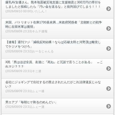
爆乳AV女優さん、熊本地震被災地支援に支援物資と300万円の寄付を
しましたと投稿したら「汚い金を送るな」と批判浴びてしまう！！！
(2026/08/10 00:00)いたしん！
米国、パトリオット在庫1700基未満…米政府関係者「北朝鮮との戦争
時に在韓米軍は脆弱」
(2026/08/09 23:33)キムチ速報
【速報】週刊フジ「減税反対結構！ならば石破太郎と河野茂は離党し
てケジメをつけろ」
(2026/08/09 23:32)おーるじゃんる
X民「男はほぼ全員、友達に『死ね』と冗談で言うことがある」 ←こ
れマジ？？？
(2026/08/09 23:31)キニ速
会社にジョギングで出社するの禁止されたんだがこれ法律違反じゃな
い？
(2026/08/09 23:31)ふぇー速
男エアプ「毎朝ヒゲ剃るのめんどい」
(2026/08/09 23:31)ふぇー速