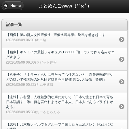
まとめんごwww（*ﾟωﾟ）
Home
記事一覧
【画像】謎の新人女性声優H、声優水着界隈に旋風を巻き起こす
(2026/08/09 06:01)キニ速
【画像】キャミイの最新フィギュア(1,88000円)、ガチで作り込みがエ
グすぎる
(2026/08/09 06:00)ラビット速報
【八王子】「ミラーくらいは当たっても仕方ないと」過失運転傷害な
どの疑いで韓国籍の宋竜巳容疑者を再逮捕 男女6人負傷 警視庁
(2026/08/09 05:33)キムチ速報
【速報】八村塁、人種差別的な声に対して「日本で生まれ日本で育ち
日本語話す。誰に何を言われようが日本人、日本人であるプライドが
ある」
(2026/08/09 05:33)おーるじゃんる
【悲報】乃木坂レベルでもグループ卒業したら三流タレント扱いにな