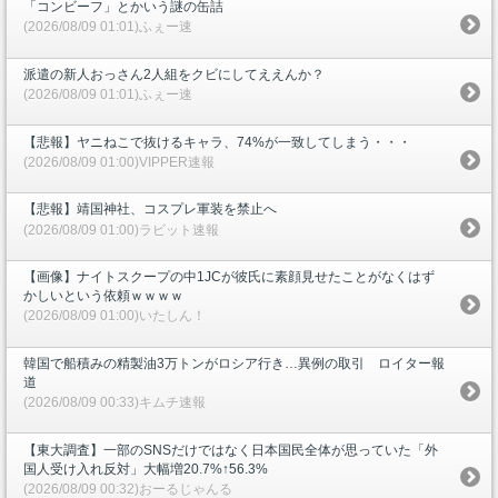
「コンビーフ」とかいう謎の缶詰
(2026/08/09 01:01)ふぇー速
派遣の新人おっさん2人組をクビにしてええんか？
(2026/08/09 01:01)ふぇー速
【悲報】ヤニねこで抜けるキャラ、74%が一致してしまう・・・
(2026/08/09 01:00)VIPPER速報
【悲報】靖国神社、コスプレ軍装を禁止へ
(2026/08/09 01:00)ラビット速報
【画像】ナイトスクープの中1JCが彼氏に素顔見せたことがなくはず
かしいという依頼ｗｗｗｗ
(2026/08/09 01:00)いたしん！
韓国で船積みの精製油3万トンがロシア行き…異例の取引 ロイター報
道
(2026/08/09 00:33)キムチ速報
【東大調査】一部のSNSだけではなく日本国民全体が思っていた「外
国人受け入れ反対」大幅増20.7%↑56.3%
(2026/08/09 00:32)おーるじゃんる