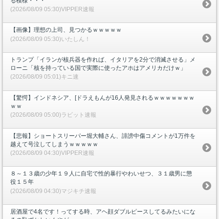
る模様・・・
(2026/08/09 05:30)VIPPER速報
【画像】理想の上司、見つかるｗｗｗｗｗ
(2026/08/09 05:30)いたしん！
トランプ「イランが核兵器を作れば、イタリアを2分で消滅させる」メ
ローニ「核を持っている国で実際に使ったアホはアメリカだけｗ」
(2026/08/09 05:01)キニ速
【驚愕】インドネシア、[ドラえもんが16人発見されるｗｗｗｗｗｗｗ
ｗｗ
(2026/08/09 05:00)ラビット速報
【悲報】ショートスリーパー堀大輔さん、誹謗中傷コメントが1万件を
越えて号泣してしまうｗｗｗｗｗ
(2026/08/09 04:30)VIPPER速報
８～１３歳の少年１９人に自宅で性的暴行やわいせつ、３１歳男に懲
役１５年
(2026/08/09 04:30)マジキチ速報
居酒屋で4名です！ってする時、アヘ顔ダブルピースしてるみたいにな