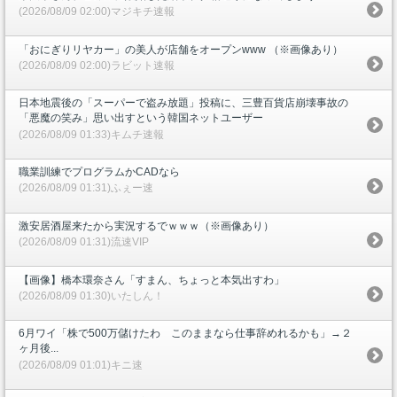
(2026/08/09 02:00)マジキチ速報
「おにぎりリヤカー」の美人が店舗をオープンwww （※画像あり）
(2026/08/09 02:00)ラビット速報
日本地震後の「スーパーで盗み放題」投稿に、三豊百貨店崩壊事故の
「悪魔の笑み」思い出すという韓国ネットユーザー
(2026/08/09 01:33)キムチ速報
職業訓練でプログラムかCADなら
(2026/08/09 01:31)ふぇー速
激安居酒屋来たから実況するでｗｗｗ（※画像あり）
(2026/08/09 01:31)流速VIP
【画像】橋本環奈さん「すまん、ちょっと本気出すわ」
(2026/08/09 01:30)いたしん！
6月ワイ「株で500万儲けたわ このままなら仕事辞めれるかも」→２
ヶ月後...
(2026/08/09 01:01)キニ速