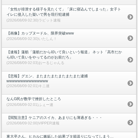
「女性が排泄する様子を見たくて」「床に寝込んでしまった」女子ト
イレに侵入した疑いで男を現行犯逮捕
(2026/08/09 02:30)ラビット速報
【画像】カップヌードル、限界突破www
(2026/08/09 02:30)いたしん！
【速報】蓮舫「蓮舫だから叩いて良いという報道」 ネット「高市だか
ら叩いて良いをやってるのがお前だろ」
(2026/08/09 02:03)おーるじゃんる
【悲報】グエン、またまたまたまたまたまた逮捕
wwwwwwwwwwwwwww
(2026/08/09 02:01)キニ速
なんG民が数学で挫折したところ
(2026/08/09 02:01)ふぇー速
【閲覧注意】ケニアのスイカ、あまりにも薄過ぎる・・・
(2026/08/09 02:00)VIPPER速報
東大卒さん、ヒカルに嫉妬した結果ブタ箱送りになってしまう…