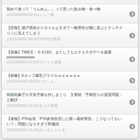
初めて食って「うんめぇ…」って思った飲み物・食べ物
(2026/08/09 00:01)ふぇー速
【悲報】瀬戸環奈がスタイルよすぎて一般男性が隣に並ぶとチンチク
リンに見えてしまう
(2026/08/09 00:00)VIPPER速報
【画像】TWICE・モモ(30)、またしてもエチエチボデーを披露
wwwwwwwwww
(2026/08/09 00:00)ラビット速報
【画像】Kカップ爆乳グラドルｗｗｗｗｗｗ
(2026/08/09 00:00)いたしん！
韓国気象庁が天気予報を外しまくり、主要紙「予報官らの資質問題」
と酷評
(2026/08/08 23:33)キムチ速報
【速報】PTA会長「PTA参加拒否した親へ最終警告。こうなってもい
い？」問題になりすぎて即撤回
(2026/08/08 23:33)おーるじゃんる