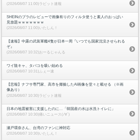
(2026/08/07 11:00)ラビット速報
SHEINのブラのレビューで画像有りのフィルタ使うと素人のおっぱい
見放題ｗｗｗｗｗｗｗ
(2026/08/07 11:00)いたしん！
【速報】中露の武装軍艦4隻が日本一周『いつでも国家沈没させられる
ぞ』
(2026/08/07 10:32)おーるじゃんる
ワイ陰キャ、タバコを吸い始める
(2026/08/07 10:31)ふぇー速
【悲報】ナフサ専門家、高市を揶揄したAI画像を堂々と載せる （※画
像あり）
(2026/08/07 10:30)ラビット速報
日本の地震被害に支援したのに…「韓国産の水は水洗トイレに」
(2026/08/07 10:30)痛いニュース(ﾉ∀`)
瀬戸環奈さん、台湾のファンに神対応
(2026/08/07 10:30)いたしん！