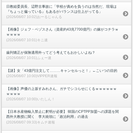
日教組委員長、辺野古事故に「学校が責めを負うのは当然だ、現場は
『ちょっと偏っている』もあるがバランスは仕上がってる」
(2026/08/07 10:02)おーるじゃんる
【画像】ジェフ・ベゾスさん（資産約43兆7700億円）の嫁がコチラｗ
ｗｗｗｗ
(2026/08/07 10:01)キニ速
歯列矯正が保険適用外ってどう考えてもおかしいよね？
(2026/08/07 10:01)ふぇー速
【謎】女「43億円注文して………キャンセルっと！」←こいつの目的
(2026/08/07 10:00)VIPPER速報
【画像】声優の上坂すみれさん、ガチでシコらせにくるｗｗｗｗｗｗ
ｗｗｗｗ
(2026/08/07 10:00)いたしん！
【日本水産物輸入禁止に釈明が必要】 韓国のCPTPP加盟への課題を関
西外大教授に聞く 李大統領に「政治利用」の過去
(2026/08/07 09:33)キムチ速報