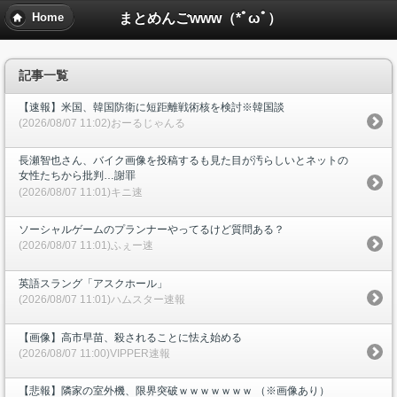
まとめんごwww（*ﾟωﾟ）
Home
記事一覧
【速報】米国、韓国防衛に短距離戦術核を検討※韓国談
(2026/08/07 11:02)おーるじゃんる
長瀬智也さん、バイク画像を投稿するも見た目が汚らしいとネットの
女性たちから批判…謝罪
(2026/08/07 11:01)キニ速
ソーシャルゲームのプランナーやってるけど質問ある？
(2026/08/07 11:01)ふぇー速
英語スラング「アスクホール」
(2026/08/07 11:01)ハムスター速報
【画像】高市早苗、殺されることに怯え始める
(2026/08/07 11:00)VIPPER速報
【悲報】隣家の室外機、限界突破ｗｗｗｗｗｗｗ （※画像あり）