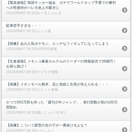
【緊急速報】韓国サッカー協会、ガチでワールドカップ予選での審判
への性接待がバレ大炎上大騒ぎに
(2026/08/07 08:33)おーるじゃんる
駐車苦手すぎる・・・
(2026/08/07 08:31)ふぇー速
【画像】あの人気ポケモン、エッチなフィギュアになってしまう
(2026/08/07 08:30)VIPPER速報
【乞食速報】メキシコ麻薬カルテルのリーダーの情報提供で39億円！
お前ら急げ！
(2026/08/07 08:30)マジキチ速報
【画像】イオンモール熊本、花と色紙と生茶が供えられる・・・
(2026/08/07 08:30)ラビット速報
かつて650万部を誇った「週刊少年ジャンプ」、発行部数が初の100万
部割れ
(2026/08/07 08:30)痛いニュース(ﾉ∀`)
【画像】こういう髪型の女の子が一番抜けるよな？
(2026/08/07 08:30)いたしん！