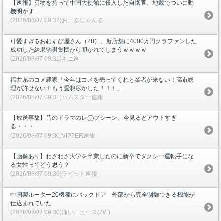
【速報】刃物を持って中国大使館に侵入した自衛官、地裁でついに動
機明かす
(2026/08/07 09:32)おーるじゃんる
可愛すぎるおむすび屋さん（28）、新店舗に4000万円クラファンした
成功した結果弱男集団から叩かれてしまうｗｗｗｗ
(2026/08/07 09:31)キニ速
福井県のコメ農家「今年はコメを売ってくれと業者が来ない！高市総
理が許せない！もう愛想尽かした！！！」
(2026/08/07 09:31)ハムスター速報
【放送事故】昔のドラマのレ◯プシーン、今見るとアウトすぎ
る・・・
(2026/08/07 09:30)VIPPER速報
【画像あり】わざわざ大学を卒業したのに新卒でタクシー運転手にな
る女性ってどう思う？
(2026/08/07 09:30)ラビット速報
中国製ルーター20機種にバックドア 外部から完全制御できる機能が
仕込まれていた
(2026/08/07 09:30)痛いニュース(ﾉ∀`)