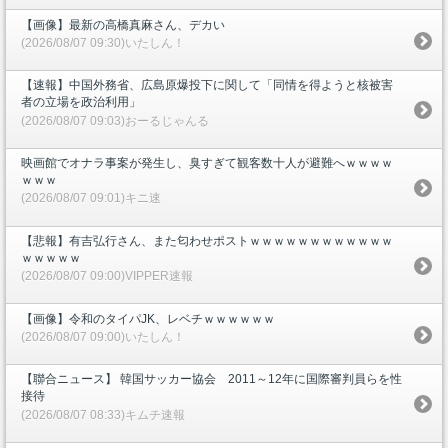
【画像】最新の高橋真麻さん、デカい
(2026/08/07 09:30)いたしん！
【速報】中国外務省、広島原爆投下に関して「同情を得ようと核被害
者の立場を政治利用」
(2026/08/07 09:03)おーるじゃんる
映画館でオナラ事案が発生し、臭すぎて観客数十人が避難へｗｗｗｗ
ｗｗｗ
(2026/08/07 09:01)キニ速
【悲報】有吉弘行さん、また匂わせポストｗｗｗｗｗｗｗｗｗｗｗｗ
ｗｗｗｗｗ
(2026/08/07 09:00)VIPPER速報
【画像】令和のタイパJK、レベチｗｗｗｗｗｗ
(2026/08/07 09:00)いたしん！
【聯合ニュース】 韓国サッカー協会 2011～12年に国際審判員らを性
接待
(2026/08/07 08:33)キムチ速報