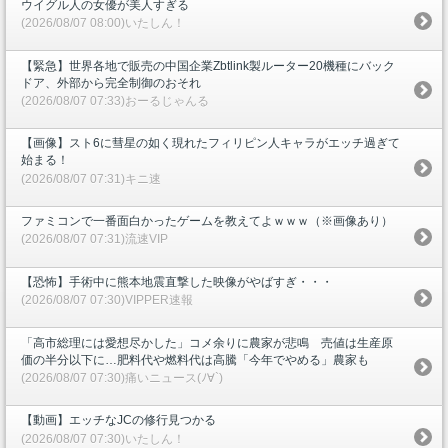
ウイグル人の女優が美人すぎる
(2026/08/07 08:00)いたしん！
【緊急】世界各地で販売の中国企業Zbtlink製ルーター20機種にバック
ドア、外部から完全制御のおそれ
(2026/08/07 07:33)おーるじゃんる
【画像】スト6に彗星の如く現れたフィリピン人キャラがエッチ過ぎて
始まる！
(2026/08/07 07:31)キニ速
ファミコンで一番面白かったゲームを教えてよｗｗｗ（※画像あり）
(2026/08/07 07:31)流速VIP
【恐怖】手術中に熊本地震直撃した映像がやばすぎ・・・
(2026/08/07 07:30)VIPPER速報
「高市総理には愛想尽かした」コメ余りに農家が悲鳴 売値は生産原
価の半分以下に…肥料代や燃料代は高騰「今年でやめる」農家も
(2026/08/07 07:30)痛いニュース(ﾉ∀`)
【動画】エッチなJCの修行見つかる
(2026/08/07 07:30)いたしん！