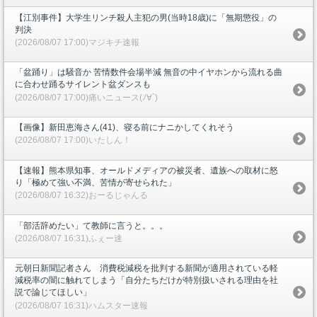
【江別事件】大学生リンチ殺人主犯の男(当時18歳)に「無期懲役」の
判決
(2026/08/07 17:00)マジキチ速報
「盆踊り」は騒音か 苦情数件会場半減 無音の中イヤホンから流れる曲
に合わせ踊るサイレント盆ダンスも
(2026/08/07 17:00)痛いニュース(ﾉ∀`)
【画像】新田恵海さん(41)、寝る前にナニかしてくれそう
(2026/08/07 17:00)いたしん！
【速報】熊本県知事、オールドメディアの被災者、遺族への取材に怒
り「極めて強い不満、苦情が寄せられた」
(2026/08/07 16:32)おーるじゃんる
「部活辞めたい」て教師に言うと。。。
(2026/08/07 16:31)ふぇー速
元朝日新聞記者さん 消費税減税を批判する新聞が適用されている軽
減税率の闇に触れてしまう「自分たちだけが特別扱いされる理由を社
説で論じてほしい」
(2026/08/07 16:31)ハムスター速報