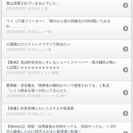
葉は浸透されていませんでした」
(2026/08/07 16:01)キニ速
ワイ（27歳フリーター）「暇やから昔の同級生のSNS覗いてみる
か。。。。」
(2026/08/07 16:01)ふぇー速
介護職だけどストレスでマジで辞めたい
(2026/08/07 16:01)ふぇー速
【動画】高須幹弥先生にキレるショートスリーパー・堀大輔氏が怖い
と話題にｗｗｗｗｗｗｗｗｗｗｗ
(2026/08/07 16:00)ラビット速報
愛煙家・岸谷蘭丸「喫煙者の権利がマジで侵害されてる」と私見
「いくら税金を我々が払ってるんだと」
(2026/08/07 16:00)痛いニュース(ﾉ∀`)
【画像】杉原杏璃とかいうエチエチ投資家
(2026/08/07 16:00)いたしん！
【Money1】 韓国「信用赦免を何回やっても、何回やっても」⇒ 257
万人赦免したのに60万人がまた延滞者に転落！