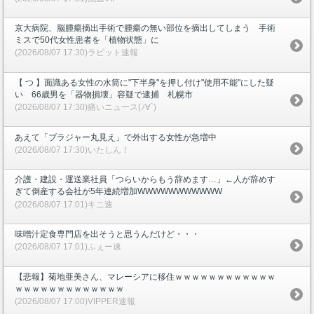
京大病院、脳腫瘍摘出手術で腫瘍の無い部位を摘出してしまう 手術
ミスで50代女性患者を「植物状態」に
(2026/08/07 17:30)ラビット速報
【 つ 】面識ある女性の水筒に"下半身"を押し付け"使用不能"にした疑
い 66歳男を「器物損壊」容疑で逮捕 札幌市
(2026/08/07 17:30)痛いニュース(ﾉ∀`)
あえて「ブラジャー丸見え」で外出する女性が急増中
(2026/08/07 17:30)いたしん！
介護・建設・運送業社員「つらいからもう辞めます…」←人が辞めす
ぎて倒産する会社が5年連続増加WWWWWWWWWWW
(2026/08/07 17:01)キニ速
味噌汁定食専門店を出そうと思うんだけど・・・
(2026/08/07 17:01)ふぇー速
【悲報】菊地亜美さん、マレーシアに移住ｗｗｗｗｗｗｗｗｗｗｗｗ
ｗｗｗｗｗｗｗｗｗｗｗｗｗ
(2026/08/07 17:00)VIPPER速報