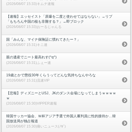
(2026/08/07 15:33)キムチ速報
【速報】エッセイスト「原爆を二度と使わせてはならない」→リプ
「もちろん中国の核も非難する？」→即ブロック
(2026/08/07 15:33)おーるじゃんる
国「みんな、マイナ保険証に慣れてきたー？」
(2026/08/07 15:31)キニ速
親の遺産でニート最高れす(^q^)
(2026/08/07 15:31)ふぇー速
19歳とかで懲役30年くらうってどんな気持ちなんやろな
(2026/08/07 15:31)流速VIP
【悲報】ディズニーとUSJ、JKのダンス会場になってしまうｗｗｗｗ
ｗ
(2026/08/07 15:30)VIPPER速報
韓国サッカー協会、Ｗ杯アジア予選で外国人審判員に性的接待か…韓
国放送局が独占報道
(2026/08/07 15:30)痛いニュース(ﾉ∀`)