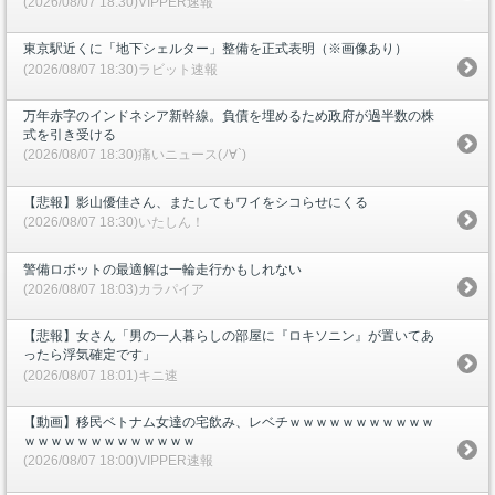
(2026/08/07 18:30)VIPPER速報
東京駅近くに「地下シェルター」整備を正式表明（※画像あり）
(2026/08/07 18:30)ラビット速報
万年赤字のインドネシア新幹線。負債を埋めるため政府が過半数の株
式を引き受ける
(2026/08/07 18:30)痛いニュース(ﾉ∀`)
【悲報】影山優佳さん、またしてもワイをシコらせにくる
(2026/08/07 18:30)いたしん！
警備ロボットの最適解は一輪走行かもしれない
(2026/08/07 18:03)カラパイア
【悲報】女さん「男の一人暮らしの部屋に『ロキソニン』が置いてあ
ったら浮気確定です」
(2026/08/07 18:01)キニ速
【動画】移民ベトナム女達の宅飲み、レベチｗｗｗｗｗｗｗｗｗｗｗ
ｗｗｗｗｗｗｗｗｗｗｗｗｗ
(2026/08/07 18:00)VIPPER速報