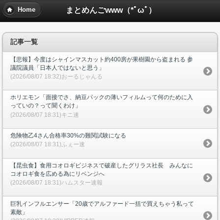
まとめんごwww（*ﾟωﾟ）
Home
記事一覧
【悲報】今度はシャインマスカット約400房が果樹園から盗まれる 参
議院議員「日本人ではないと思う」
(2026/08/07 18:32)おーるじゃんる
ホリエモン「面接でさ、納豆パックの薄いフィルムって何のために入
っていの？って聞くわけ」
(2026/08/07 18:31)キニ速
危険物乙4さん合格率30%の難関試験になる
(2026/08/07 18:31)ふぇー速
【昆虫食】食用コオロギビジネスで破産したグリラス社長 みんなに
コオロギ食を広める為にリベンジへ
(2026/08/07 18:31)ハムスター速報
巨乳インフルエンサー「20歳でアルファード一括で買えちゃう私って
素敵」