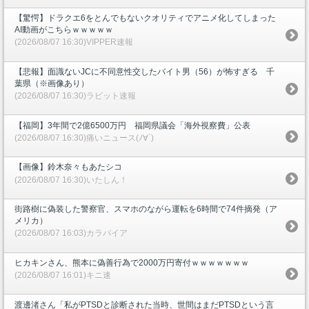
【驚愕】ドラクエ6をとんでもないクオリティでアニメ化してしまった
AI動画がこちらｗｗｗｗｗ
(2026/08/07 16:30)VIPPER速報
【悲報】面識ないJCに不同意性交したバイト男（56）が怖すぎる 千
葉県（※画像あり）
(2026/08/07 16:30)ラビット速報
【福岡】3年間で2億6500万円 福岡県議会「海外視察費」公表
(2026/08/07 16:30)痛いニュース(ﾉ∀`)
【画像】鈴木奈々もあたシコ
(2026/08/07 16:30)いたしん！
街路樹に偽装した警察官、スマホのながら運転を6時間で74件摘発（ア
メリカ）
(2026/08/07 16:03)カラパイア
ヒカキンさん、熊本に偽善行為で2000万円寄付ｗｗｗｗｗｗｗ
(2026/08/07 16:01)キニ速
渡邊渚さん「私がPTSDと診断された当時、世間はまだPTSDという言