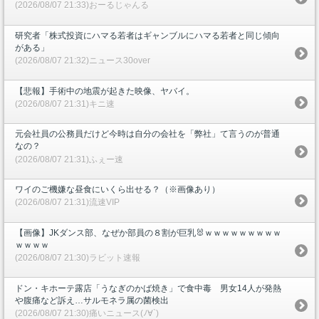
(2026/08/07 21:33)おーるじゃんる
研究者「株式投資にハマる若者はギャンブルにハマる若者と同じ傾向
がある」
(2026/08/07 21:32)ニュース30over
【悲報】手術中の地震が起きた映像、ヤバイ。
(2026/08/07 21:31)キニ速
元会社員の公務員だけど今時は自分の会社を「弊社」て言うのが普通
なの？
(2026/08/07 21:31)ふぇー速
ワイのご機嫌な昼食にいくら出せる？（※画像あり）
(2026/08/07 21:31)流速VIP
【画像】JKダンス部、なぜか部員の８割が巨乳🐰ｗｗｗｗｗｗｗｗｗ
ｗｗｗｗ
(2026/08/07 21:30)ラビット速報
ドン・キホーテ露店「うなぎのかば焼き」で食中毒 男女14人が発熱
や腹痛など訴え…サルモネラ属の菌検出
(2026/08/07 21:30)痛いニュース(ﾉ∀`)