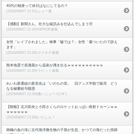
40代の独身って休日はなにしてるの？
(2026/08/07 21:01)ふぇー速
【感動】新聞さん、壮大な縦読みを仕込んでしまう🥺
(2026/08/07 21:00)VIPPER速報
女性「レイプされました」検事「嘘では？」女性「傷ついたので訴え
ます」
(2026/08/07 21:00)マジキチ速報
熊本地震で居酒屋から温泉が湧き出るｗｗｗｗｗｗｗｗｗｗ
(2026/08/07 21:00)ラビット速報
れいわ新選組の新党名は「いのちの党」 旧グッズ半額で販売 どう
なる秘書給与疑惑
(2026/08/07 21:00)痛いニュース(ﾉ∀`)
【朗報】北川莉央と小田さくらのロケットおっぱい発射ドカーンｗｗ
ｗｗｗｗｗｗ
(2026/08/07 21:00)いたしん！
南極の血の滝に古代海洋微生物の子孫が生息。かつての海だった痕跡