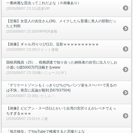
一番綺麗な昆虫ってこれだよな（※画像あり）
(2026/08/07 23:31)流速VIP
【悲報】女芸人の吉住さん(36)、メイクしたら普通に美人の部類だっ
たと判明
(2026/08/07 23:30)VIPPER速報
【画像】ギャルJSりりぴ(12)、近影ｗｗｗｗｗｗｗｗｗｗ
(2026/08/07 23:30)ラビット速報
国税局職員（25）、税務調査で知り合った納税者の自宅に出入りしお
小遣い1億5000万円頂戴するwww
(2026/08/07 23:30)痛いニュース(ﾉ∀`)
「デリケートゾーンもくっきりぴちぴちパンツ姿をスーパーで見るの
は不快」発言に反論が殺到 [567637504]
(2026/08/07 23:30)いたしん！
【画像】ビビアン・スー(51)とかいう台湾の宮沢りえがレベチでえっ
ちすぎるｗｗｗ
(2026/08/07 23:01)キニ速
「地方移住」でYouTubeで検索すると悲惨だよな