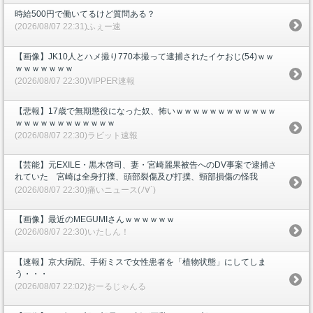
時給500円で働いてるけど質問ある？
(2026/08/07 22:31)ふぇー速
【画像】JK10人とハメ撮り770本撮って逮捕されたイケおじ(54)ｗｗ
ｗｗｗｗｗｗｗ
(2026/08/07 22:30)VIPPER速報
【悲報】17歳で無期懲役になった奴、怖いｗｗｗｗｗｗｗｗｗｗｗｗ
ｗｗｗｗｗｗｗｗｗｗｗｗ
(2026/08/07 22:30)ラビット速報
【芸能】元EXILE・黒木啓司、妻・宮崎麗果被告へのDV事案で逮捕さ
れていた 宮崎は全身打撲、頭部裂傷及び打撲、頸部損傷の怪我
(2026/08/07 22:30)痛いニュース(ﾉ∀`)
【画像】最近のMEGUMIさんｗｗｗｗｗｗ
(2026/08/07 22:30)いたしん！
【速報】京大病院、手術ミスで女性患者を「植物状態」にしてしま
う・・・
(2026/08/07 22:02)おーるじゃんる