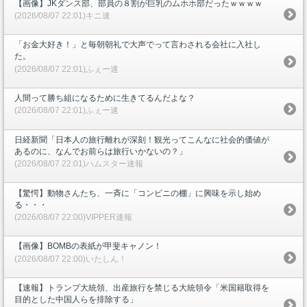
【画像】JKダンス部、部員の８割が巨乳のムホホ部だったｗｗｗｗ
(2026/08/07 22:01)キニ速
「お金大好き！」と毎朝朝礼で大声でって言わされる会社に入社し
た。
(2026/08/07 22:01)ふぇー速
人間って勝ち組になるために生きてるんだよな？
(2026/08/07 22:01)ふぇー速
日経新聞「日本人の旅行離れが深刻！観光ってこんなに社会的価値が
あるのに、なんでお前らは旅行いかないの？」
(2026/08/07 22:01)ハムスター速報
【驚愕】動物さんたち、一斉に「コンビニの棚」に興味を示し始め
る・・・
(2026/08/07 22:00)VIPPER速報
【画像】BOMBの表紙が甲斐キャノン！
(2026/08/07 22:00)いたしん！
【速報】トランプ大統領、出産旅行を禁じる大統領令「米国籍取得を
目的とした中国人らを排除する」