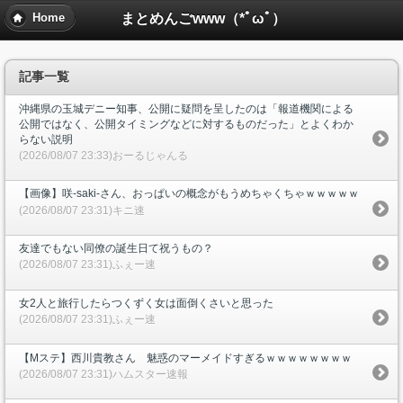
まとめんごwww（*ﾟωﾟ）
Home
記事一覧
沖縄県の玉城デニー知事、公開に疑問を呈したのは「報道機関による
公開ではなく、公開タイミングなどに対するものだった」とよくわか
らない説明
(2026/08/07 23:33)おーるじゃんる
【画像】咲-saki-さん、おっぱいの概念がもうめちゃくちゃｗｗｗｗｗ
(2026/08/07 23:31)キニ速
友達でもない同僚の誕生日て祝うもの？
(2026/08/07 23:31)ふぇー速
女2人と旅行したらつくずく女は面倒くさいと思った
(2026/08/07 23:31)ふぇー速
【Mステ】西川貴教さん 魅惑のマーメイドすぎるｗｗｗｗｗｗｗｗ
(2026/08/07 23:31)ハムスター速報