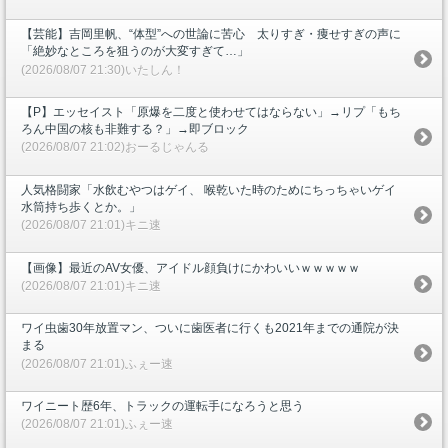
【芸能】吉岡里帆、“体型”への世論に苦心 太りすぎ・痩せすぎの声に
「絶妙なところを狙うのが大変すぎて…」
(2026/08/07 21:30)いたしん！
【P】エッセイスト「原爆を二度と使わせてはならない」→リプ「もち
ろん中国の核も非難する？」→即ブロック
(2026/08/07 21:02)おーるじゃんる
人気格闘家「水飲むやつはゲイ、 喉乾いた時のためにちっちゃいゲイ
水筒持ち歩くとか。」
(2026/08/07 21:01)キニ速
【画像】最近のAV女優、アイドル顔負けにかわいいｗｗｗｗｗ
(2026/08/07 21:01)キニ速
ワイ虫歯30年放置マン、ついに歯医者に行くも2021年までの通院が決
まる
(2026/08/07 21:01)ふぇー速
ワイニート歴6年、トラックの運転手になろうと思う
(2026/08/07 21:01)ふぇー速