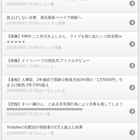
(2026/08/07 23:01)ふぇー速
賃上げしない企業 過去最多ペースで倒産へ
(2026/08/07 23:01)ハムスター速報
【画像】KIINA.こと氷川きよしさん、ライブを前にあたシコ欲全開ｗ
ｗｗｗｗｗ
(2026/08/07 23:00)ラビット速報
【画像】ドイツハーフの現役JCアイドルデビュー
(2026/08/07 23:00)いたしん！
【速報】人事院、2年連続で国家公務員月給3%増の「1万5056円」引
き上げ勧告 2年で6%超え
(2026/08/07 22:32)おーるじゃんる
【悲報】キャバ嬢さん、とある非常識行為により太客を逃してしまう
wwwwwwwwwwwwwwwwwwwwwwwwwww
(2026/08/07 22:31)キニ速
Youtubeの生配信の視聴者が2万人超えた結果
(2026/08/07 22:31)ふぇー速