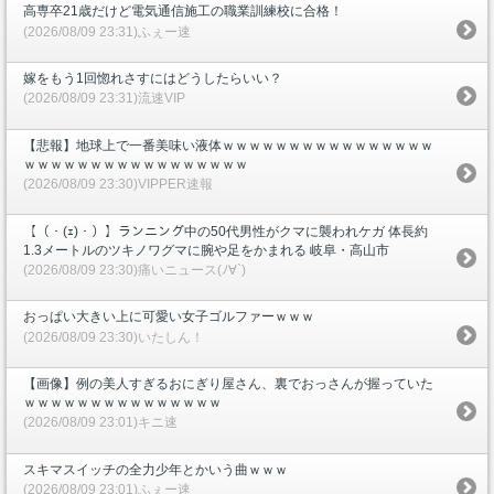
高専卒21歳だけど電気通信施工の職業訓練校に合格！
(2026/08/09 23:31)ふぇー速
嫁をもう1回惚れさすにはどうしたらいい？
(2026/08/09 23:31)流速VIP
【悲報】地球上で一番美味い液体ｗｗｗｗｗｗｗｗｗｗｗｗｗｗｗｗ
ｗｗｗｗｗｗｗｗｗｗｗｗｗｗｗｗｗ
(2026/08/09 23:30)VIPPER速報
【（・(ｪ)・）】ランニング中の50代男性がクマに襲われケガ 体長約
1.3メートルのツキノワグマに腕や足をかまれる 岐阜・高山市
(2026/08/09 23:30)痛いニュース(ﾉ∀`)
おっぱい大きい上に可愛い女子ゴルファーｗｗｗ
(2026/08/09 23:30)いたしん！
【画像】例の美人すぎるおにぎり屋さん、裏でおっさんが握っていた
ｗｗｗｗｗｗｗｗｗｗｗｗｗｗｗ
(2026/08/09 23:01)キニ速
スキマスイッチの全力少年とかいう曲ｗｗｗ
(2026/08/09 23:01)ふぇー速