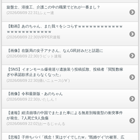
旋盤士、溶接工、介護この中の職業でどれが一番まし？
(2026/08/09 22:31)ふぇー速
【動画】あのちゃん、また我々をシコらすｗｗｗｗｗｗｗｗｗｗｗｗ
ｗｗｗｗｗｗｗｗｗｗｗｗ
(2026/08/09 22:30)VIPPER速報
【画像】在阪局の女子アナさん、なんG民好みだと話題に
(2026/08/09 22:30)ラビット速報
【SNS】イオンモール爆発巡り遺族装う投稿拡散、投稿者「閲覧数稼
ぎや承認欲求止まらなくなった」
(2026/08/09 22:30)痛いニュース(ﾉ∀`)
【画像】令和最新版・あのちゃん
(2026/08/09 22:30)いたしん！
【速報】経済崩壊の中国でまたまた車による無差別報復型の衝突事件
が発生、7人死亡9人負傷
(2026/08/09 22:02)おーるじゃんる
【悲報】子持ちパパ「残念！実はゲイでしたw」"既婚ゲイ"の被害、広