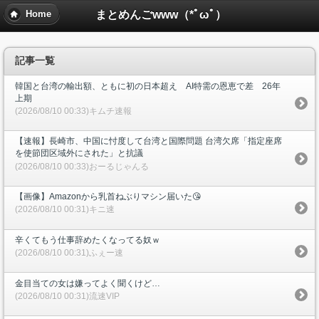
まとめんごwww（*ﾟωﾟ）
Home
記事一覧
韓国と台湾の輸出額、ともに初の日本超え AI特需の恩恵で差 26年
上期
(2026/08/10 00:33)キムチ速報
【速報】長崎市、中国に忖度して台湾と国際問題 台湾欠席「指定座席
を使節団区域外にされた」と抗議
(2026/08/10 00:33)おーるじゃんる
【画像】Amazonから乳首ねぶりマシン届いた😘
(2026/08/10 00:31)キニ速
辛くてもう仕事辞めたくなってる奴ｗ
(2026/08/10 00:31)ふぇー速
金目当ての女は嫌ってよく聞くけど…
(2026/08/10 00:31)流速VIP