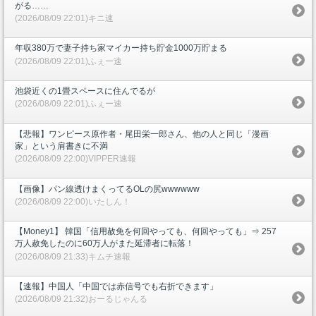
がる……
(2026/08/09 22:01)キニ速
年収380万で妻子持ち家マイカー持ち貯金1000万貯まる
(2026/08/09 22:01)ふぇー速
池袋近くの1畳スペースに住んでるが
(2026/08/09 22:01)ふぇー速
【悲報】ワンピース原作者・尾田栄一郎さん、他の人と同じ「漫画
家」という肩書きに不満
(2026/08/09 22:00)VIPPER速報
【画像】パン線透けまくってるOLの尻wwwwww
(2026/08/09 22:00)いたしん！
【Money1】 韓国「信用赦免を何回やっても、何回やっても」⇒ 257
万人赦免したのに60万人がまた延滞者に転落！
(2026/08/09 21:33)キムチ速報
【速報】中国人「中国では赤信号でも右折できます」
(2026/08/09 21:32)おーるじゃんる