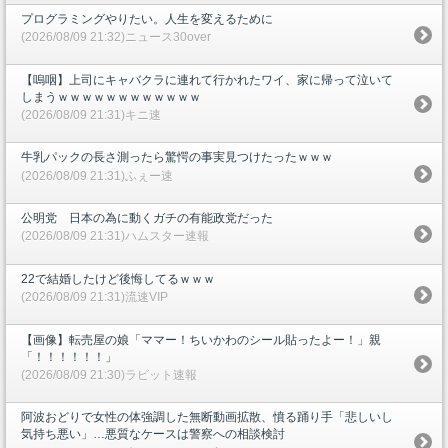
プログラミングやりたい。人生を変えるために
(2026/08/09 21:32)ニュース30over
【嗚咽】上司にキャバクラに連れて行かれたワイ、家に帰って泣いて
しまうｗｗｗｗｗｗｗｗｗｗｗｗ
(2026/08/09 21:31)キニ速
牛乳パックの長さ測ったら驚愕の事実見つけたったｗｗｗ
(2026/08/09 21:31)ふぇー速
公明党 日本の為に動くガチの有能政党だった
(2026/08/09 21:31)ハムスター速報
22で結婚したけど後悔してるｗｗｗ
(2026/08/09 21:31)流速VIP
【画像】転売屋の娘「ママー！ちいかわのシール貼ったよー！」親
「！！！！！！」
(2026/08/09 21:30)ラビット速報
阿波おどりで女性の体強調した無断動画拡散、憤る踊り手「悲しいし
気持ち悪い」…悪質なケースは警察への相談検討