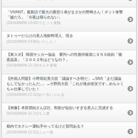
「VIVANT」最新話で最大の裏切り者がまさかの野崎さん！ネット衝撃
「嘘だろ」「今夜は寝られない」
(2026/08/09 23:00)ラビット速報
タトゥーだらけの美人海鮮料理人、現る
(2026/08/09 23:00)いたしん！
【東スポ】 韓国サッカー協会 審判への性接待報道にＳＮＳ紛糾「徹
底追及」「２００２年はどうなの？」
(2026/08/09 22:33)キムチ速報
【外国人問題】小野田紀美大臣「議論すべき時だ」→SNS「まだ議論
もしてなかったんだ...」→小野田大臣「これが進歩状況です」めちゃく
ちゃ仕事していた！
(2026/08/09 22:32)おーるじゃんる
【画像】本田望結さん(22)、和装が似合いすぎる美人に完成する
(2026/08/09 22:31)キニ速
都内でタクシー運転手やってるけど質問ある？
(2026/08/09 22:31)ふぇー速