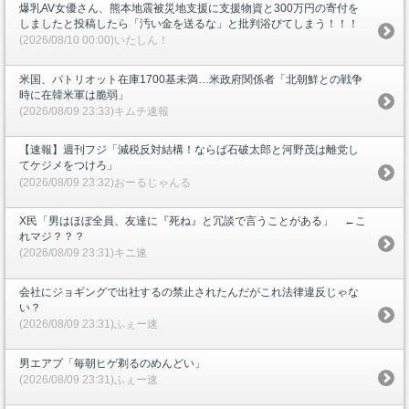
爆乳AV女優さん、熊本地震被災地支援に支援物資と300万円の寄付を
しましたと投稿したら「汚い金を送るな」と批判浴びてしまう！！！
(2026/08/10 00:00)いたしん！
米国、パトリオット在庫1700基未満…米政府関係者「北朝鮮との戦争
時に在韓米軍は脆弱」
(2026/08/09 23:33)キムチ速報
【速報】週刊フジ「減税反対結構！ならば石破太郎と河野茂は離党し
てケジメをつけろ」
(2026/08/09 23:32)おーるじゃんる
X民「男はほぼ全員、友達に『死ね』と冗談で言うことがある」 ←こ
れマジ？？？
(2026/08/09 23:31)キニ速
会社にジョギングで出社するの禁止されたんだがこれ法律違反じゃな
い？
(2026/08/09 23:31)ふぇー速
男エアプ「毎朝ヒゲ剃るのめんどい」
(2026/08/09 23:31)ふぇー速