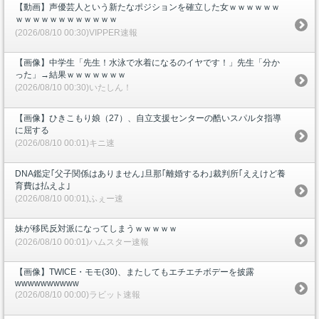
【動画】声優芸人という新たなポジションを確立した女ｗｗｗｗｗｗ
ｗｗｗｗｗｗｗｗｗｗｗｗ
(2026/08/10 00:30)VIPPER速報
【画像】中学生「先生！水泳で水着になるのイヤです！」先生「分か
った」→結果ｗｗｗｗｗｗｗ
(2026/08/10 00:30)いたしん！
【画像】ひきこもり娘（27）、自立支援センターの酷いスパルタ指導
に屈する
(2026/08/10 00:01)キニ速
DNA鑑定｢父子関係はありません｣旦那｢離婚するわ｣裁判所｢ええけど養
育費は払えよ｣
(2026/08/10 00:01)ふぇー速
妹が移民反対派になってしまうｗｗｗｗｗ
(2026/08/10 00:01)ハムスター速報
【画像】TWICE・モモ(30)、またしてもエチエチボデーを披露
wwwwwwwwww
(2026/08/10 00:00)ラビット速報