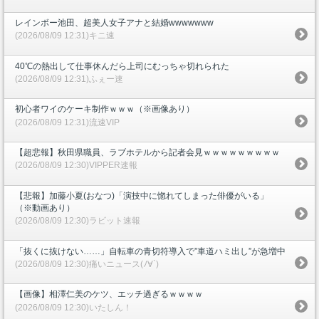
レインボー池田、超美人女子アナと結婚wwwwwww
(2026/08/09 12:31)キニ速
40℃の熱出して仕事休んだら上司にむっちゃ切れられた
(2026/08/09 12:31)ふぇー速
初心者ワイのケーキ制作ｗｗｗ（※画像あり）
(2026/08/09 12:31)流速VIP
【超悲報】秋田県職員、ラブホテルから記者会見ｗｗｗｗｗｗｗｗｗ
(2026/08/09 12:30)VIPPER速報
【悲報】加藤小夏(おなつ)「演技中に惚れてしまった俳優がいる」
（※動画あり）
(2026/08/09 12:30)ラビット速報
「抜くに抜けない……」自転車の青切符導入で”車道ハミ出し”が急増中
(2026/08/09 12:30)痛いニュース(ﾉ∀`)
【画像】相澤仁美のケツ、エッチ過ぎるｗｗｗｗ
(2026/08/09 12:30)いたしん！