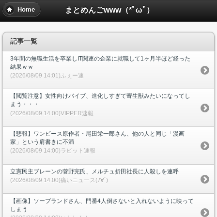
まとめんごwww（*ﾟωﾟ）
Home
記事一覧
3年間の無職生活を卒業しIT関連の企業に就職して1ヶ月半ほど経った
結果ｗｗ
(2026/08/09 14:01)ふぇー速
【閲覧注意】女性向けバイブ、進化しすぎて寄生獣みたいになってし
まう・・・
(2026/08/09 14:00)VIPPER速報
【悲報】ワンピース原作者・尾田栄一郎さん、他の人と同じ「漫画
家」という肩書きに不満
(2026/08/09 14:00)ラビット速報
立憲民主ブレーンの菅野完氏、メルチュ折田社長に人殺しを連呼
(2026/08/09 14:00)痛いニュース(ﾉ∀`)
【画像】ソープランドさん、門番4人倒さないと入れないように映って
しまう