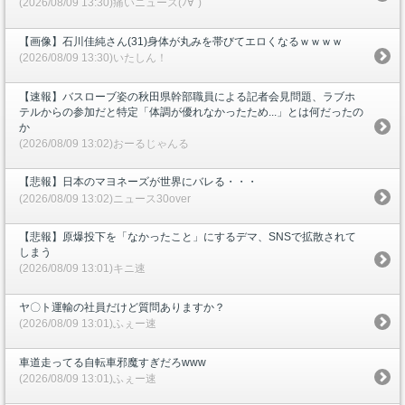
(2026/08/09 13:30)痛いニュース(ﾉ∀`)
【画像】石川佳純さん(31)身体が丸みを帯びてエロくなるｗｗｗｗ
(2026/08/09 13:30)いたしん！
【速報】バスローブ姿の秋田県幹部職員による記者会見問題、ラブホ
テルからの参加だと特定「体調が優れなかったため...」とは何だったの
か
(2026/08/09 13:02)おーるじゃんる
【悲報】日本のマヨネーズが世界にバレる・・・
(2026/08/09 13:02)ニュース30over
【悲報】原爆投下を「なかったこと」にするデマ、SNSで拡散されて
しまう
(2026/08/09 13:01)キニ速
ヤ〇ト運輸の社員だけど質問ありますか？
(2026/08/09 13:01)ふぇー速
車道走ってる自転車邪魔すぎだろwww
(2026/08/09 13:01)ふぇー速