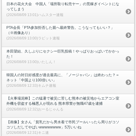
日本の花火大会 中国人「場所取り転売ヤー」の荒稼ぎイベントにな
ってしまう
(2026/08/09 13:01)ハムスター速報
PTA会長「PTA参加拒否した親へ最終警告。こうなってもいい？」
（※画像あり）
(2026/08/09 13:00)ラビット速報
本田望結、久しぶりにセクシー巨乳投稿！やっぱりおっぱいでかかっ
た！
(2026/08/09 13:00)いたしん！
韓国人の対日好感度が過去最高に、「ノージャパン」は終わった？＝
ネット「中国より100倍いい」
(2026/08/09 12:33)キムチ速報
【火事場泥棒】この猛暑で被災に苦しむ熊本の被災地からエアコン室
外機を窃盗する極悪人が現れる 熊本県警が無職47歳を逮捕
(2026/08/09 12:32)おーるじゃんる
【画像】女さん「貧乳だから男水着で市民プールいったら周りがコソ
コソしだしてやばいwwwwwwww」5万いいね
(2026/08/09 12:31)キニ速