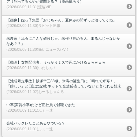
アリ飼ってるんやが質問ある？（※画像あり）
(2026/08/09 11:31)流速VIP
【画像】姪っ子集団「おじちゃん、夏休みの間ずっと泊ってくね」
(2026/08/09 11:30)ラビット速報
米農家「流石にこんな値段じゃ、米作り辞める人、出るんじゃないか
なあ？？」
(2026/08/09 11:30)痛いニュース(ﾉ∀`)
【動画】女性配信者、うっかりミスで死にかけるｗｗｗｗｗ
(2026/08/09 11:30)いたしん！
【池袋暴走事故】飯塚幸三88歳、米寿の誕生日に「晴れて米寿！」
「嬉しい」と日記に記載 ネットで全然反省していないと言われる始末
(2026/08/09 11:02)おーるじゃんる
中卒(実質小卒)だけど正社員で就職できた
(2026/08/09 11:01)ふぇー速
会社バックレたことあるやついる？
(2026/08/09 11:01)ふぇー速