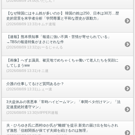
(2026/08/09 14:00)いたしん！
【なぜ韓国にはキム姓が多いのか】 韓国の姓は250、日本は30万…歴
史的背景を米学者分析「学問尊重と平和な歴史が原動力」
(2026/08/09 13:33)キムチ速報
【速報】熊本県知事「報道に強い不満・苦情が寄せられている」
→TBSの報道特集がまさにそれな件
(2026/08/09 13:32)おーるじゃんる
【画像】へずま議員、被災地でめちゃくちゃ働いて老人たちを笑顔に
してしまうww
(2026/08/09 13:31)キニ速
介護の仕事してるけど質問あるか？
(2026/08/09 13:31)ふぇー速
3大盆休みの害悪車「常時ハイビームマン」「車間ベタ付けマン」「法
定速度絶対遵守マン」
(2026/08/09 13:30)VIPPER速報
夫・ひろゆき氏に西村ゆか氏が“離婚”を提示 新党の届け出を知らされ
ず激怒「信頼関係が保てず夫婦を続けるのは無理」