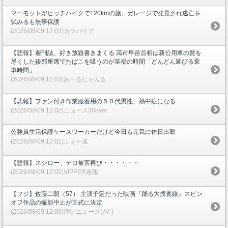
マーモットがヒッチハイクで120kmの旅。ガレージで発見され逃亡を
試みるも無事保護
(2026/08/09 12:03)カラパイア
【悲報】週刊誌、好き放題書きまくる 高市早苗首相は新公用車の贅を
尽くした後部座席でたばこを吸うのが至福の時間「どんどん延びる乗
車時間」
(2026/08/09 12:03)おーるじゃんる
【悲報】ファン付き作業服着用の５０代男性、熱中症になる
(2026/08/09 12:02)ニュース30over
公務員生活保護ケースワーカーだけど今日も元気に休日出勤
(2026/08/09 12:01)ふぇー速
【悲報】スシロー、テロ被害再び・・・・・・
(2026/08/09 12:00)VIPPER速報
【フジ】佐藤二朗（57） 主演予定だった映画『踊る大捜査線』スピン
オフ作品の撮影中止が正式に決定
(2026/08/09 12:00)痛いニュース(ﾉ∀`)