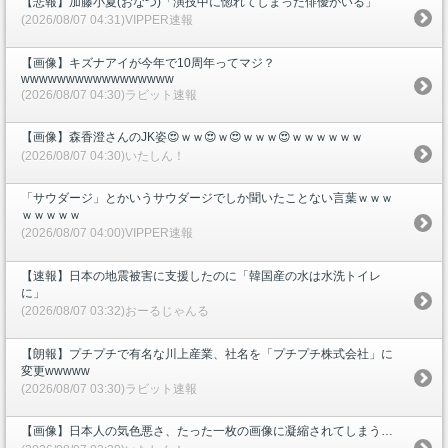
【悲報】加藤小夏(おなつ)「演技中に惚れてしまった俳優がいる」
(2026/08/07 04:31)VIPPER速報
【画像】キズナアイが今年で10周年ってマジ？
wwwwwwwwwwwwwwwww
(2026/08/07 04:30)ラビット速報
【画像】森香澄さんのJK姿😍ｗｗ😍ｗ😍ｗｗｗ😍ｗｗｗｗｗｗ
(2026/08/07 04:30)いたしん！
「サウダージ」とかいうサウダージでしか聞いたことない言葉ｗｗｗ
ｗｗｗｗｗ
(2026/08/07 04:00)VIPPER速報
【速報】日本の地震被害に支援したのに「韓国産の水は水洗トイレ
に」
(2026/08/07 03:32)おーるじゃんる
【朗報】プチプチで有名な川上産業、社名を「プチプチ株式会社」に
変更wwwww
(2026/08/07 03:30)ラビット速報
【画像】日本人の気色悪さ、たった一枚の画像に凝縮されてしまう…