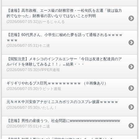
【速報】高市政権、エース級の財務官僚・一松旬氏を左遷「彼は協力
的でなかった」財務省の言いなりではないことが判明
(2026/08/07 05:32)おーるじゃんる
【悲報】60代男さん、小学生に秘めた夢を語って通報されるｗｗｗｗ
ｗｗｗ
(2026/08/07 05:31)キニ速
【閲覧注意】メキシコのインフルエンサー「今日は友達と配達員のア
ルバイトを体験してみるよ！！」←結果・・・
(2026/08/07 05:30)VIPPER速報
ギリギリやれるブス巨乳ｗｗｗｗｗｗｗｗｗ （※画像あり）
(2026/08/07 05:30)ラビット速報
元ＮＨＫ中川安奈アナがミニスカポリスのコスプレ披露ｗｗｗｗｗ
(2026/08/07 05:30)いたしん！
【悲報】男性の産後うつ、社会問題にwwwwwwwwwwwwwwwwww
(2026/08/07 05:01)キニ速