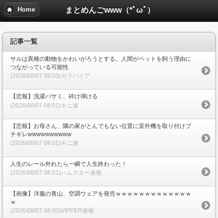
まとめんごwww（*ﾟωﾟ）
Home
記事一覧
サルは異種の動物をかわいがろうとする。人間がペットを飼う理由に
つながっている可能性
(2026/08/07 08:03)カラパイア
【悲報】洗濯バサミ、砕け弾ける
(2026/08/07 08:01)キニ速
【悲報】お母さん、隣の家がとんでもない位置に室外機を取り付けブ
チギレwwwwwwwwww
(2026/08/07 08:01)キニ速
人生のレール外れたら一瞬で人生終わった！
(2026/08/07 08:01)ハムスター速報
【画像】洋服の青山、空調ウェアを発売ｗｗｗｗｗｗｗｗｗｗｗｗｗ
ｗ
(2026/08/07 08:00)VIPPER速報