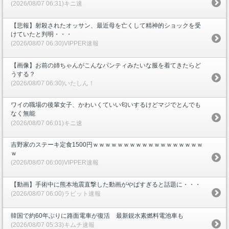
(2026/08/07 06:31)キニ速
【悲報】射殺されたオッサン、最近母を亡くして精神的ショックを受
けていたと判明・・・
(2026/08/07 06:30)VIPPER速報
【画像】お前の姉ちゃんがこんなパンティみたいな服を着てきたらど
うする？
(2026/08/07 06:30)いたしん！
ワイの職場の後輩女子、かわいくていい匂いするけどマジでとんでも
なく無能
(2026/08/07 06:01)キニ速
吉野家のステーキ定食1500円ｗｗｗｗｗｗｗｗｗｗｗｗｗｗｗｗｗｗ
ｗ
(2026/08/07 06:00)VIPPER速報
【動画】手術中に熊本地震直撃した動画がやばすぎると話題に・・・
(2026/08/07 06:00)ラビット速報
韓国で約60年ぶりに路面電車が復活 最新鋭水素燃料電池車も
(2026/08/07 05:33)キムチ速報