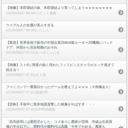
【画像】本田望結の妹、本田望結より実ってしまうｗｗｗｗｗｗｗｗ
(2026/08/07 08:00)ラビット速報
ウイグル人の女優が美人すぎる
(2026/08/07 08:00)いたしん！
【緊急】世界各地で販売の中国企業Zbtlink製ルーター20機種にバック
ドア、外部から完全制御のおそれ
(2026/08/07 07:33)おーるじゃんる
【画像】スト6に彗星の如く現れたフィリピン人キャラがエッチ過ぎて
始まる！
(2026/08/07 07:31)キニ速
ファミコンで一番面白かったゲームを教えてよｗｗｗ（※画像あり）
(2026/08/07 07:31)流速VIP
【恐怖】手術中に熊本地震直撃した映像がやばすぎ・・・
(2026/08/07 07:30)VIPPER速報
「高市総理には愛想尽かした」コメ余りに農家が悲鳴 売値は生産原
価の半分以下に…肥料代や燃料代は高騰「今年でやめる」農家も