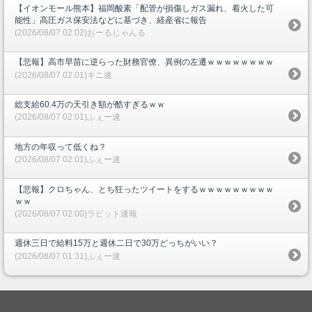
【イオンモール熊本】福岡酸素「配管が損傷しガス漏れ、着火した可
能性」高圧ガス保安法などに基づき、経産省に報告
(2026/08/07 02:02)おーるじゃんる
【悲報】高市早苗に逆らった財務官僚、異例の左遷ｗｗｗｗｗｗｗｗ
(2026/08/07 02:01)キニ速
総支給60.4万の天引き額が酷すぎるｗｗ
(2026/08/07 02:01)ふぇー速
地方の年収って低くね？
(2026/08/07 02:01)ふぇー速
【悲報】クロちゃん、とち狂ったツイートをするｗｗｗｗｗｗｗｗｗ
ｗｗ
(2026/08/07 02:00)ラビット速報
週休三日で給料15万と週休二日で30万どっちがいい？
(2026/08/07 01:31)ふぇー速