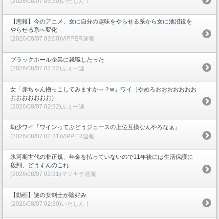
(2026/08/07 03:30)いたしん！
【悲報】今のアニメ、女に自分の趣味をやらせる系から女に池沼役を
やらせる系へ変化
(2026/08/07 03:00)VIPPER速報
ブラックホール企業に就職したった
(2026/08/07 02:32)ふぇー速
女「赤ちゃん抱っこしてみますか～？w」ワイ（やめろおおおおおおお
おおおおおおお）
(2026/08/07 02:32)ふぇー速
幼少ワイ「ワインってぶどうジュースの上位互換なんやろなぁ」
(2026/08/07 02:31)VIPPER速報
氷河期世代の非正規、年金を払っていないので11年後には生活保護に
殺到、どうすんのこれ
(2026/08/07 02:31)マジキチ速報
【動画】謎の女剣士が陰好み
(2026/08/07 02:30)いたしん！