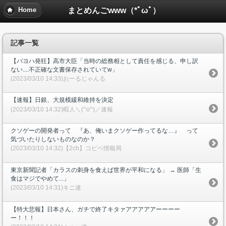
まとめんごwww（*ﾟωﾟ）
Home
記事一覧
【パヨハ発狂】高市大臣「当時の総務相として責任を感じる、申し訳
ない....不正確な文書保存されていてw」
(2023/03/10 14:33)おーるじゃんる
【速報】日銀、大規模緩和維持を決定
(2023/03/10 14:32)暇人＼(^o^)／速報
クソゲーの開発者って 『あ、俺いまクソゲー作ってるな…』 って
気づいたりしないものなのか？
(2023/03/10 14:32)【2ch】コピペ情報局
東京新聞記者「カラスの刺身を食えば世界が平和になる」 → 医師「生
食はマジでやめて...」
(2023/03/10 14:31)キニ速
【特大悲報】日本さん、ガチで終了キタァアアアアアーーーー
ー！！！