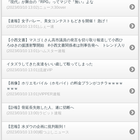
『現代』が舞台の『RPG』ってマジで『無い』よな
(2023/03/10 13:02)ニュース30over
【速報】女子バレー、美女コンテストもどきを開催！ 急げ！
(2023/03/10 13:01)ふぇー速
【小西文書】マスゴミさん高市議員の発言を切り取り報道して小西ひ
ろゆきの援護射撃開始 #小西文書関係者は刑事告発へ トレンド入り
(2023/03/10 13:01)ハムスター速報
イタズラしてきた友達をいい歳して殴ってしまった
(2023/03/10 13:01)流速VIP
【画像】ホリエモバイル（ホモバイ）の料金プランがコチラｗｗｗｗ
ｗｗｗ
(2023/03/10 13:01)VIPPER速報
【訃報】骨延長失敗した人、遂に切断へ
(2023/03/10 13:00)ラビット速報
【悲報】水ダウの企画に批判殺到！
(2023/03/10 13:00)暇つぶしニュース