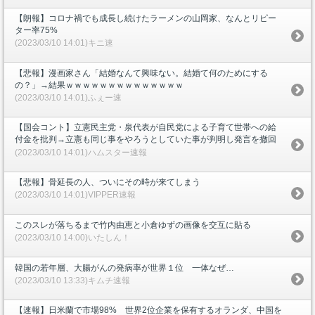
【朗報】コロナ禍でも成長し続けたラーメンの山岡家、なんとリピー
ター率75%
(2023/03/10 14:01)キニ速
【悲報】漫画家さん「結婚なんて興味ない。結婚て何のためにする
の？」→結果ｗｗｗｗｗｗｗｗｗｗｗｗｗｗ
(2023/03/10 14:01)ふぇー速
【国会コント】立憲民主党・泉代表が自民党による子育て世帯への給
付金を批判→立憲も同じ事をやろうとしていた事が判明し発言を撤回
(2023/03/10 14:01)ハムスター速報
【悲報】骨延長の人、ついにその時が来てしまう
(2023/03/10 14:01)VIPPER速報
このスレが落ちるまで竹内由恵と小倉ゆずの画像を交互に貼る
(2023/03/10 14:00)いたしん！
韓国の若年層、大腸がんの発病率が世界１位 一体なぜ…
(2023/03/10 13:33)キムチ速報
【速報】日米蘭で市場98% 世界2位企業を保有するオランダ、中国を