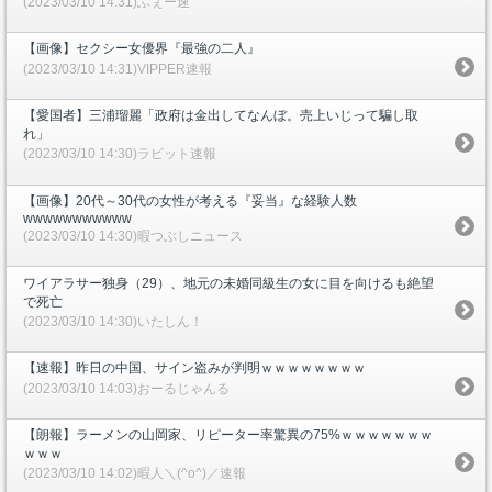
(2023/03/10 14:31)ふぇー速
【画像】セクシー女優界『最強の二人』
(2023/03/10 14:31)VIPPER速報
【愛国者】三浦瑠麗「政府は金出してなんぼ。売上いじって騙し取
れ」
(2023/03/10 14:30)ラビット速報
【画像】20代～30代の女性が考える『妥当』な経験人数
wwwwwwwwwww
(2023/03/10 14:30)暇つぶしニュース
ワイアラサー独身（29）、地元の未婚同級生の女に目を向けるも絶望
で死亡
(2023/03/10 14:30)いたしん！
【速報】昨日の中国、サイン盗みが判明ｗｗｗｗｗｗｗｗ
(2023/03/10 14:03)おーるじゃんる
【朗報】ラーメンの山岡家、リピーター率驚異の75%ｗｗｗｗｗｗｗ
ｗｗｗ
(2023/03/10 14:02)暇人＼(^o^)／速報