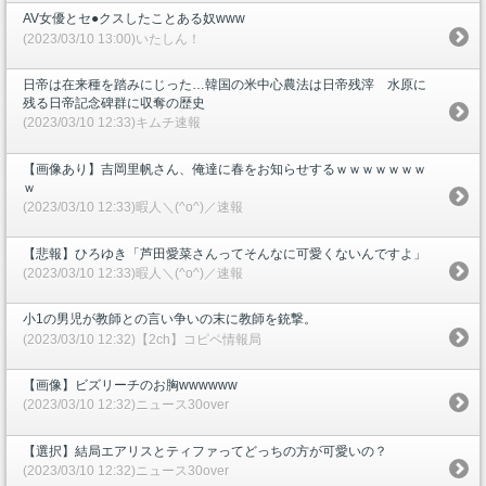
AV女優とセ●クスしたことある奴www
(2023/03/10 13:00)いたしん！
日帝は在来種を踏みにじった…韓国の米中心農法は日帝残滓 水原に
残る日帝記念碑群に収奪の歴史
(2023/03/10 12:33)キムチ速報
【画像あり】吉岡里帆さん、俺達に春をお知らせするｗｗｗｗｗｗｗ
ｗ
(2023/03/10 12:33)暇人＼(^o^)／速報
【悲報】ひろゆき「芦田愛菜さんってそんなに可愛くないんですよ」
(2023/03/10 12:33)暇人＼(^o^)／速報
小1の男児が教師との言い争いの末に教師を銃撃。
(2023/03/10 12:32)【2ch】コピペ情報局
【画像】ビズリーチのお胸wwwwww
(2023/03/10 12:32)ニュース30over
【選択】結局エアリスとティファってどっちの方が可愛いの？
(2023/03/10 12:32)ニュース30over