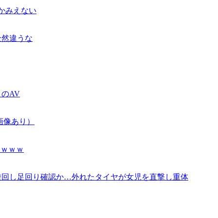
かみえない
全然違うな
のAV
画像あり）
ｗｗｗｗ
旋回し足回り確認か…外れたタイヤが女児を直撃し重体