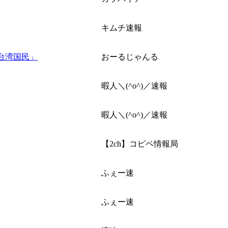
キムチ速報
台湾国民」
おーるじゃんる
暇人＼(^o^)／速報
暇人＼(^o^)／速報
【2ch】コピペ情報局
ふぇー速
ふぇー速