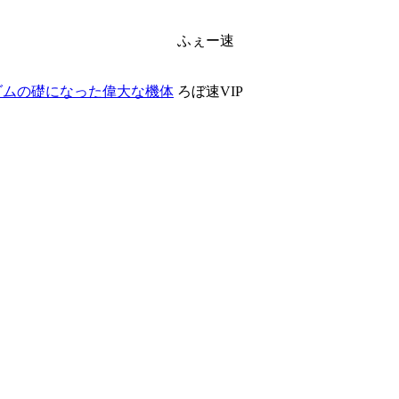
ふぇー速
ダムの礎になった偉大な機体
ろぼ速VIP