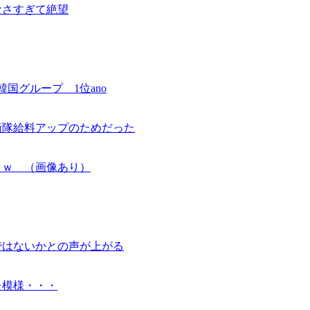
なさすぎて絶望
国グループ 1位ano
衛隊給料アップのためだった
ｗｗ （画像あり）
ではないかとの声が上がる
た模様・・・