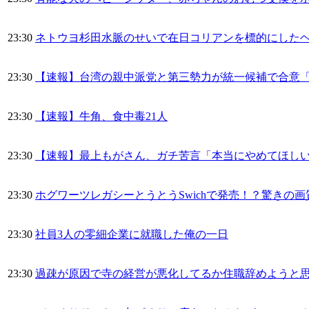
23:30
ネトウヨ杉田水脈のせいで在日コリアンを標的にした
23:30
【速報】台湾の親中派党と第三勢力が統一候補で合意「
23:30
【速報】牛角、食中毒21人
23:30
【速報】最上もがさん、ガチ苦言「本当にやめてほし
23:30
ホグワーツレガシーとうとうSwichで発売！？驚きの画
23:30
社員3人の零細企業に就職した俺の一日
23:30
過疎が原因で寺の経営が悪化してるか住職辞めようと