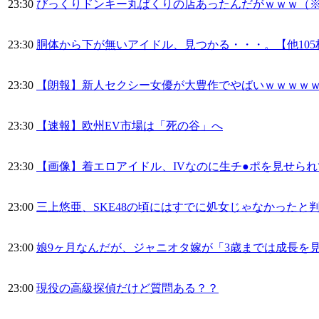
23:30
びっくりドンキー丸ぱくりの店あったんだがｗｗｗ（
23:30
胴体から下が無いアイドル、見つかる・・・。【他105
23:30
【朗報】新人セクシー女優が大豊作でやばいｗｗｗｗｗ
23:30
【速報】欧州EV市場は「死の谷」へ
23:30
【画像】着エロアイドル、IVなのに生チ●ポを見せら
23:00
三上悠亜、SKE48の頃にはすでに処女じゃなかったと
23:00
娘9ヶ月なんだが、ジャニオタ嫁が「3歳までは成長を
23:00
現役の高級探偵だけど質問ある？？