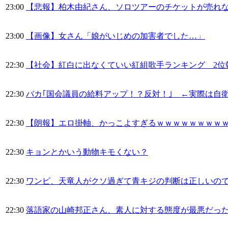
23:00
【悲報】柏木由紀さん、ソロツアーのチケットが売れ
23:00
【画像】女さん「娘がいじめの加害者でした…」
22:30
【社会】紅白に出なくていい紅組歌手ランキング 2位韓
22:30
バカ｢国会議員の給料アップ！？反対！｣ ←実際は自
22:30
【朗報】エロ掛軸、かっこよすぎるｗｗｗｗｗｗｗｗ
22:30
キョンとかいう動物キモくない？
22:30
ワンピ、天竜人がクソ過ぎて青キジの判断は正しいの
22:30
落語家の山崎邦正さん、素人に対する態度が最悪だっ