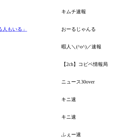
キムチ速報
る人もいる」
おーるじゃんる
暇人＼(^o^)／速報
【2ch】コピペ情報局
ニュース30over
キニ速
キニ速
ふぇー速