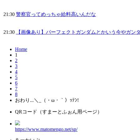
21:30
警察官ってめっちゃ給料高いんだな
21:30
【画像あり】パーフェクトガンダムとかいう今やガン
Home
1
2
3
4
5
6
7
8
おわり...＼_（・ω・｀）ｯﾃﾝ!
QRコード（すまーとふぉん用ページ）
https://www.matomengo.net/sp/