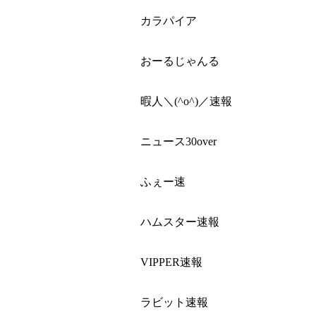
カラパイア
おーるじゃんる
暇人＼(^o^)／速報
ニュース30over
ふぇー速
ハムスター速報
VIPPER速報
ラビット速報