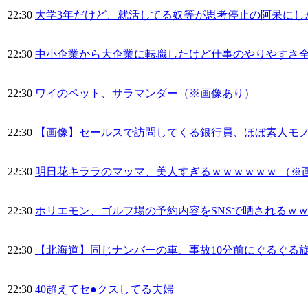
22:30
大学3年だけど、就活してる奴等が思考停止の阿呆にし
22:30
中小企業から大企業に転職したけど仕事のやりやすさ
22:30
ワイのペット、サラマンダー（※画像あり）
22:30
【画像】セールスで訪問してくる銀行員、ほぼ素人モノ
22:30
明日花キララのマッマ、美人すぎるｗｗｗｗｗｗ （※
22:30
ホリエモン、ゴルフ場の予約内容をSNSで晒されるｗ
22:30
【北海道】同じナンバーの車、事故10分前にぐるぐる
22:30
40超えてセ●クスしてる夫婦