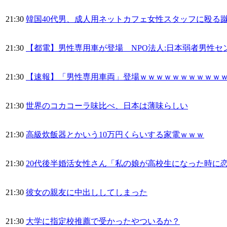
21:30
韓国40代男、成人用ネットカフェ女性スタッフに殴る
21:30
【都電】男性専用車が登場 NPO法人:日本弱者男性
21:30
【速報】「男性専用車両」登場ｗｗｗｗｗｗｗｗｗｗ
21:30
世界のコカコーラ味比べ、日本は薄味らしい
21:30
高級炊飯器とかいう10万円くらいする家電ｗｗｗ
21:30
20代後半婚活女性さん「私の娘が高校生になった時に
21:30
彼女の親友に中出ししてしまった
21:30
大学に指定校推薦で受かったやついるか？