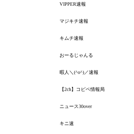
VIPPER速報
マジキチ速報
キムチ速報
おーるじゃんる
暇人＼(^o^)／速報
【2ch】コピペ情報局
ニュース30over
キニ速