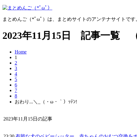
まとめんご（*ﾟωﾟ）は、まとめサイトのアンテナサイトで
2023年11月15日 記事一覧 
Home
1
2
3
4
5
6
7
8
おわり...＼_（・ω・｀）ｯﾃﾝ!
2023年11月15日の記事
23:30
有能な犬のベビーシッター、赤ちゃんのおむつ交換を