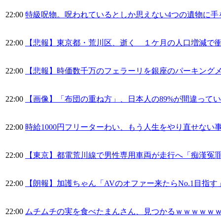
22:00
特級呪物。呪われているとしか思えない4つの遺物に手
22:00
【悲報】東京都・荒川区、逝く １ケ月の人口増減で衝撃
22:00
【悲報】時価数千万のフェラーリを銀座のパーキング
22:00
【画像】「布団の重ね方」、日本人の89%が間違って
22:00
時給1000円フリーターわい、もう人生をやり直せない
22:00
【東京】都電荒川線で男性専用車両が走行へ「痴漢冤
22:00
【朗報】加護ちゃん「AVのオファー来たらNo.1目指す
22:00
ムチムチの実を食べたまんさん、見つかるｗｗｗｗｗｗ