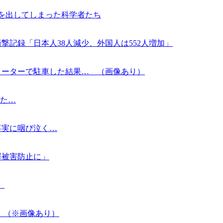
を出してしまった科学者たち
記録「日本人38人減少、外国人は552人増加」
メーターで駐車した結果… （画像あり）
いた…
事実に咽び泣く…
罪被害防止に」
」
 （※画像あり）