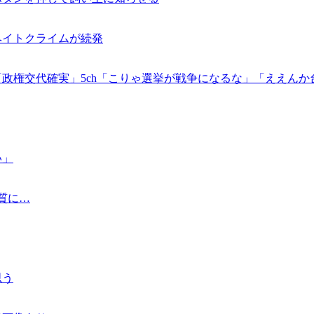
ヘイトクライムが続発
政権交代確実」5ch「こりゃ選挙が戦争になるな」「ええんか
い」
質に…
思う