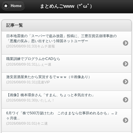
まとめんごwww（*ﾟωﾟ）
Home
記事一覧
日本地震後の「スーパーで盗み放題」投稿に、三豊百貨店崩壊事故の
「悪魔の笑み」思い出すという韓国ネットユーザー
(2026/08/09 01:33)キムチ速報
職業訓練でプログラムかCADなら
(2026/08/09 01:31)ふぇー速
激安居酒屋来たから実況するでｗｗｗ（※画像あり）
(2026/08/09 01:31)流速VIP
【画像】橋本環奈さん「すまん、ちょっと本気出すわ」
(2026/08/09 01:30)いたしん！
6月ワイ「株で500万儲けたわ このままなら仕事辞めれるかも」→２
ヶ月後...
(2026/08/09 01:01)キニ速