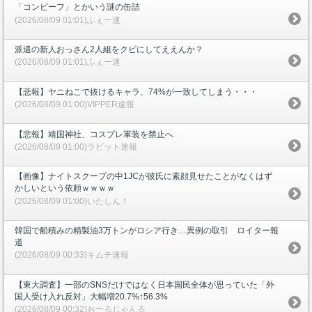
「コンビーフ」とかいう謎の缶詰
(2026/08/09 01:01)ふぇー速
派遣の新人おっさん2人組をクビにしてええんか？
(2026/08/09 01:01)ふぇー速
【悲報】ヤニねこで抜けるキャラ、74%が一致してしまう・・・
(2026/08/09 01:00)VIPPER速報
【悲報】靖国神社、コスプレ軍装を禁止へ
(2026/08/09 01:00)ラビット速報
【画像】ナイトスクープの中1JCが彼氏に素顔見せたことがなくはず
かしいという依頼ｗｗｗｗ
(2026/08/09 01:00)いたしん！
韓国で船積みの精製油3万トンがロシア行き…異例の取引 ロイター報
道
(2026/08/09 00:33)キムチ速報
【東大調査】一部のSNSだけではなく日本国民全体が思っていた「外
国人受け入れ反対」大幅増20.7%↑56.3%
(2026/08/09 00:32)おーるじゃんる