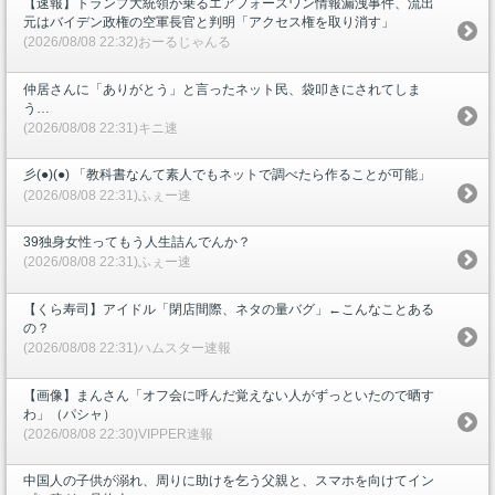
【速報】トランプ大統領が乗るエアフォースワン情報漏洩事件、流出
元はバイデン政権の空軍長官と判明「アクセス権を取り消す」
(2026/08/08 22:32)おーるじゃんる
仲居さんに「ありがとう」と言ったネット民、袋叩きにされてしま
う…
(2026/08/08 22:31)キニ速
彡(●)(●) 「教科書なんて素人でもネットで調べたら作ることが可能」
(2026/08/08 22:31)ふぇー速
39独身女性ってもう人生詰んでんか？
(2026/08/08 22:31)ふぇー速
【くら寿司】アイドル「閉店間際、ネタの量バグ」←こんなことある
の？
(2026/08/08 22:31)ハムスター速報
【画像】まんさん「オフ会に呼んだ覚えない人がずっといたので晒す
わ」（パシャ）
(2026/08/08 22:30)VIPPER速報
中国人の子供が溺れ、周りに助けを乞う父親と、スマホを向けてイン