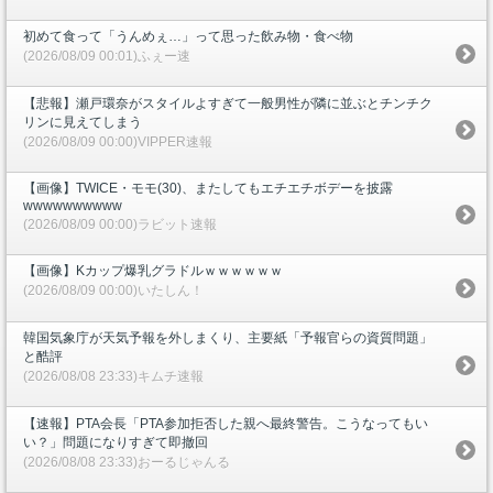
初めて食って「うんめぇ…」って思った飲み物・食べ物
(2026/08/09 00:01)ふぇー速
【悲報】瀬戸環奈がスタイルよすぎて一般男性が隣に並ぶとチンチク
リンに見えてしまう
(2026/08/09 00:00)VIPPER速報
【画像】TWICE・モモ(30)、またしてもエチエチボデーを披露
wwwwwwwwww
(2026/08/09 00:00)ラビット速報
【画像】Kカップ爆乳グラドルｗｗｗｗｗｗ
(2026/08/09 00:00)いたしん！
韓国気象庁が天気予報を外しまくり、主要紙「予報官らの資質問題」
と酷評
(2026/08/08 23:33)キムチ速報
【速報】PTA会長「PTA参加拒否した親へ最終警告。こうなってもい
い？」問題になりすぎて即撤回
(2026/08/08 23:33)おーるじゃんる