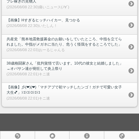
プレ稼ぎの見物人
(2026/08/08 22:30)痛いニュース(ﾉ∀`)
【画像】Hすぎるヒッチハイカー、見つかる
(2026/08/08 22:30)いたしん！
共産党「熊本地震救援募金のお願いをしていたところ、中指を立てら
れました。中指がメガネに当たり、危うく怪我をするところでした」
(2026/08/08 22:03)おーるじゃんる
38歳格闘家さん「批判覚悟で言います。10代の彼女と結婚しました」
→オバサン達が発狂して炎上祭り
(2026/08/08 22:01)キニ速
【画像】彡(❤︎)(❤︎)「マチアプで初マッチしたンゴ！ガチで可愛い女子
大生💕」ｼｺｼｺｼｺｼｺｼｺ
(2026/08/08 22:01)キニ速