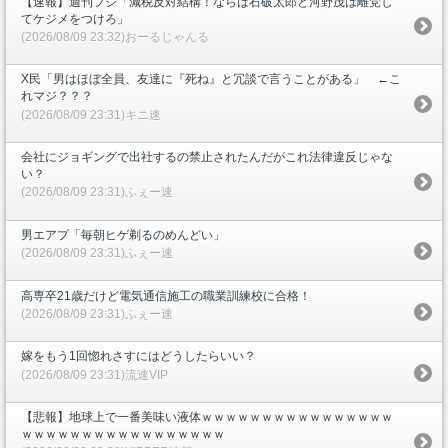
【速報】週刊フジ「減税反対結構！ならば石破太郎と河野茂は離党し
てケジメをつけろ」
(2026/08/09 23:32)おーるじゃんる
X民「男はほぼ全員、友達に『死ね』と冗談で言うことがある」 ←こ
れマジ？？？
(2026/08/09 23:31)キニ速
会社にジョギングで出社するの禁止されたんだがこれ法律違反じゃな
い？
(2026/08/09 23:31)ふぇー速
男エアプ「毎朝ヒゲ剃るのめんどい」
(2026/08/09 23:31)ふぇー速
高専卒21歳だけど電気通信施工の職業訓練校に合格！
(2026/08/09 23:31)ふぇー速
嫁をもう1回惚れさすにはどうしたらいい？
(2026/08/09 23:31)流速VIP
【悲報】地球上で一番美味い液体ｗｗｗｗｗｗｗｗｗｗｗｗｗｗｗｗ
ｗｗｗｗｗｗｗｗｗｗｗｗｗｗｗｗｗ