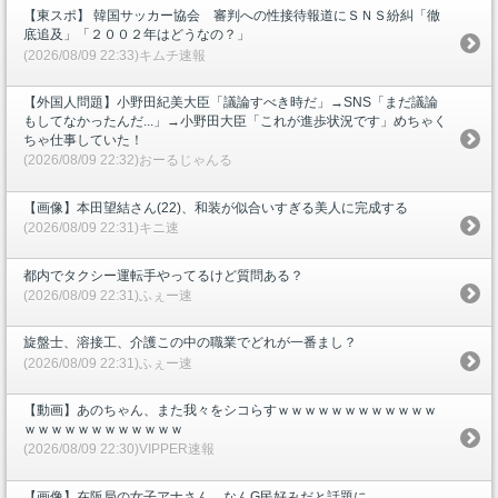
【東スポ】 韓国サッカー協会 審判への性接待報道にＳＮＳ紛糾「徹
底追及」「２００２年はどうなの？」
(2026/08/09 22:33)キムチ速報
【外国人問題】小野田紀美大臣「議論すべき時だ」→SNS「まだ議論
もしてなかったんだ...」→小野田大臣「これが進歩状況です」めちゃく
ちゃ仕事していた！
(2026/08/09 22:32)おーるじゃんる
【画像】本田望結さん(22)、和装が似合いすぎる美人に完成する
(2026/08/09 22:31)キニ速
都内でタクシー運転手やってるけど質問ある？
(2026/08/09 22:31)ふぇー速
旋盤士、溶接工、介護この中の職業でどれが一番まし？
(2026/08/09 22:31)ふぇー速
【動画】あのちゃん、また我々をシコらすｗｗｗｗｗｗｗｗｗｗｗｗ
ｗｗｗｗｗｗｗｗｗｗｗｗ
(2026/08/09 22:30)VIPPER速報
【画像】在阪局の女子アナさん、なんG民好みだと話題に