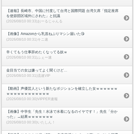
【速報】長崎市、中国に忖度して台湾と国際問題 台湾欠席「指定座席
を使節団区域外にされた」と抗議
(2026/08/10 00:33)おーるじゃんる
【画像】Amazonから乳首ねぶりマシン届いた😘
(2026/08/10 00:31)キニ速
辛くてもう仕事辞めたくなってる奴ｗ
(2026/08/10 00:31)ふぇー速
金目当ての女は嫌ってよく聞くけど…
(2026/08/10 00:31)流速VIP
【動画】声優芸人という新たなポジションを確立した女ｗｗｗｗｗｗ
ｗｗｗｗｗｗｗｗｗｗｗｗ
(2026/08/10 00:30)VIPPER速報
【画像】中学生「先生！水泳で水着になるのイヤです！」先生「分か
った」→結果ｗｗｗｗｗｗｗ
(2026/08/10 00:30)いたしん！