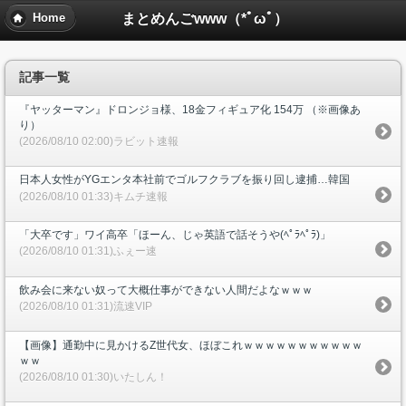
まとめんごwww（*ﾟωﾟ）
Home
記事一覧
『ヤッターマン』ドロンジョ様、18金フィギュア化 154万 （※画像あ
り）
(2026/08/10 02:00)ラビット速報
日本人女性がYGエンタ本社前でゴルフクラブを振り回し逮捕…韓国
(2026/08/10 01:33)キムチ速報
「大卒です」ワイ高卒「ほーん、じゃ英語で話そうや(ﾍﾟﾗﾍﾟﾗ)」
(2026/08/10 01:31)ふぇー速
飲み会に来ない奴って大概仕事ができない人間だよなｗｗｗ
(2026/08/10 01:31)流速VIP
【画像】通勤中に見かけるZ世代女、ほぼこれｗｗｗｗｗｗｗｗｗｗｗ
ｗｗ
(2026/08/10 01:30)いたしん！