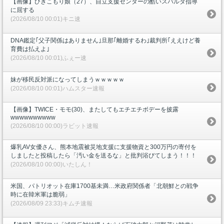
【画像】ひきこもり娘（27）、自立支援センターの酷いスパルタ指導
に屈する
(2026/08/10 00:01)キニ速
DNA鑑定｢父子関係はありません｣旦那｢離婚するわ｣裁判所｢ええけど養
育費は払えよ｣
(2026/08/10 00:01)ふぇー速
妹が移民反対派になってしまうｗｗｗｗｗ
(2026/08/10 00:01)ハムスター速報
【画像】TWICE・モモ(30)、またしてもエチエチボデーを披露
wwwwwwwwww
(2026/08/10 00:00)ラビット速報
爆乳AV女優さん、熊本地震被災地支援に支援物資と300万円の寄付を
しましたと投稿したら「汚い金を送るな」と批判浴びてしまう！！！
(2026/08/10 00:00)いたしん！
米国、パトリオット在庫1700基未満…米政府関係者「北朝鮮との戦争
時に在韓米軍は脆弱」
(2026/08/09 23:33)キムチ速報