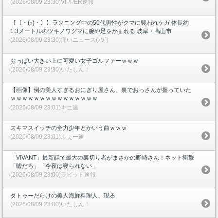
(2026/08/09 23:30)VIPPER速報
【（・(ｪ)・）】ランニング中の50代男性がクマに襲われケガ 体長約
1.3メートルのツキノワグマに腕や足をかまれる 岐阜・高山市
(2026/08/09 23:30)痛いニュース(ﾉ∀`)
おっぱい大きい上に可愛い女子ゴルファーｗｗｗ
(2026/08/09 23:30)いたしん！
【画像】例の美人すぎるおにぎり屋さん、裏でおっさんが握っていた
ｗｗｗｗｗｗｗｗｗｗｗｗｗｗｗ
(2026/08/09 23:01)キニ速
スキマスイッチの全力少年とかいう曲ｗｗｗ
(2026/08/09 23:01)ふぇー速
「VIVANT」最新話で最大の裏切り者がまさかの野崎さん！ネット衝撃
「嘘だろ」「今夜は寝られない」
(2026/08/09 23:00)ラビット速報
タトゥーだらけの美人海鮮料理人、現る
(2026/08/09 23:00)いたしん！