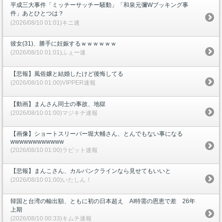
平成三大事件「ミッチーサッチー騒動」「和泉元彌Wブッキング事
件」あとひとつは？
(2026/08/10 01:01)キニ速
彼女(31)、勝手に妊娠するｗｗｗｗｗｗ
(2026/08/10 01:01)ふぇー速
【悲報】風俗嬢と結婚したけど後悔してる
(2026/08/10 01:00)VIPPER速報
【動画】まんさん同士の事故、地獄
(2026/08/10 01:00)マジキチ速報
【画像】ショートスリーバー堀大輔さん、とんでもない事になる
wwwwwwwwwwww
(2026/08/10 01:00)ラビット速報
【悲報】まんこさん、カルバンクラインなら見せてもいいと
(2026/08/10 01:00)いたしん！
韓国と台湾の輸出額、ともに初の日本超え AI特需の恩恵で差 26年
上期
(2026/08/10 00:33)キムチ速報