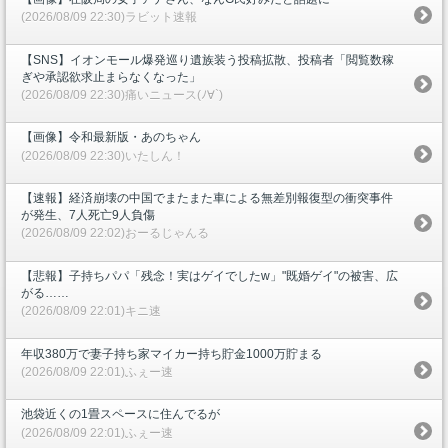
(2026/08/09 22:30)ラビット速報
【SNS】イオンモール爆発巡り遺族装う投稿拡散、投稿者「閲覧数稼
ぎや承認欲求止まらなくなった」
(2026/08/09 22:30)痛いニュース(ﾉ∀`)
【画像】令和最新版・あのちゃん
(2026/08/09 22:30)いたしん！
【速報】経済崩壊の中国でまたまた車による無差別報復型の衝突事件
が発生、7人死亡9人負傷
(2026/08/09 22:02)おーるじゃんる
【悲報】子持ちパパ「残念！実はゲイでしたw」"既婚ゲイ"の被害、広
がる……
(2026/08/09 22:01)キニ速
年収380万で妻子持ち家マイカー持ち貯金1000万貯まる
(2026/08/09 22:01)ふぇー速
池袋近くの1畳スペースに住んでるが
(2026/08/09 22:01)ふぇー速