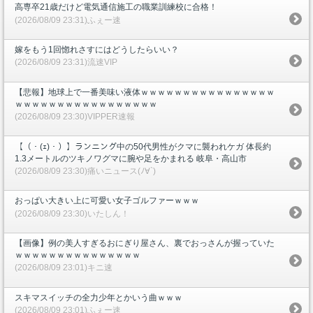
高専卒21歳だけど電気通信施工の職業訓練校に合格！
(2026/08/09 23:31)ふぇー速
嫁をもう1回惚れさすにはどうしたらいい？
(2026/08/09 23:31)流速VIP
【悲報】地球上で一番美味い液体ｗｗｗｗｗｗｗｗｗｗｗｗｗｗｗｗ
ｗｗｗｗｗｗｗｗｗｗｗｗｗｗｗｗｗ
(2026/08/09 23:30)VIPPER速報
【（・(ｪ)・）】ランニング中の50代男性がクマに襲われケガ 体長約
1.3メートルのツキノワグマに腕や足をかまれる 岐阜・高山市
(2026/08/09 23:30)痛いニュース(ﾉ∀`)
おっぱい大きい上に可愛い女子ゴルファーｗｗｗ
(2026/08/09 23:30)いたしん！
【画像】例の美人すぎるおにぎり屋さん、裏でおっさんが握っていた
ｗｗｗｗｗｗｗｗｗｗｗｗｗｗｗ
(2026/08/09 23:01)キニ速
スキマスイッチの全力少年とかいう曲ｗｗｗ
(2026/08/09 23:01)ふぇー速