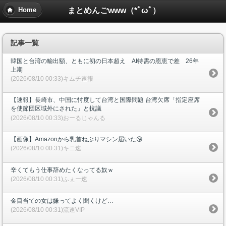
まとめんごwww（*ﾟωﾟ）
Home
記事一覧
韓国と台湾の輸出額、ともに初の日本超え AI特需の恩恵で差 26年
上期
(2026/08/10 00:33)キムチ速報
【速報】長崎市、中国に忖度して台湾と国際問題 台湾欠席「指定座席
を使節団区域外にされた」と抗議
(2026/08/10 00:33)おーるじゃんる
【画像】Amazonから乳首ねぶりマシン届いた😘
(2026/08/10 00:31)キニ速
辛くてもう仕事辞めたくなってる奴ｗ
(2026/08/10 00:31)ふぇー速
金目当ての女は嫌ってよく聞くけど…
(2026/08/10 00:31)流速VIP