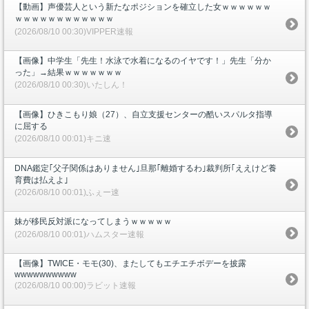
【動画】声優芸人という新たなポジションを確立した女ｗｗｗｗｗｗ
ｗｗｗｗｗｗｗｗｗｗｗｗ
(2026/08/10 00:30)VIPPER速報
【画像】中学生「先生！水泳で水着になるのイヤです！」先生「分か
った」→結果ｗｗｗｗｗｗｗ
(2026/08/10 00:30)いたしん！
【画像】ひきこもり娘（27）、自立支援センターの酷いスパルタ指導
に屈する
(2026/08/10 00:01)キニ速
DNA鑑定｢父子関係はありません｣旦那｢離婚するわ｣裁判所｢ええけど養
育費は払えよ｣
(2026/08/10 00:01)ふぇー速
妹が移民反対派になってしまうｗｗｗｗｗ
(2026/08/10 00:01)ハムスター速報
【画像】TWICE・モモ(30)、またしてもエチエチボデーを披露
wwwwwwwwww
(2026/08/10 00:00)ラビット速報