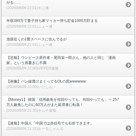
がる……
(2026/08/09 22:01)キニ速
年収380万で妻子持ち家マイカー持ち貯金1000万貯まる
(2026/08/09 22:01)ふぇー速
池袋近くの1畳スペースに住んでるが
(2026/08/09 22:01)ふぇー速
【悲報】ワンピース原作者・尾田栄一郎さん、他の人と同じ「漫画
家」という肩書きに不満
(2026/08/09 22:00)VIPPER速報
【画像】パン線透けまくってるOLの尻wwwwww
(2026/08/09 22:00)いたしん！
【Money1】 韓国「信用赦免を何回やっても、何回やっても」⇒ 257
万人赦免したのに60万人がまた延滞者に転落！
(2026/08/09 21:33)キムチ速報
【速報】中国人「中国では赤信号でも右折できます」
(2026/08/09 21:32)おーるじゃんる