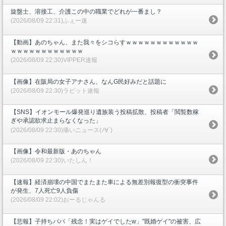
旋盤士、溶接工、介護この中の職業でどれが一番まし？
(2026/08/09 22:31)ふぇー速
【動画】あのちゃん、また我々をシコらすｗｗｗｗｗｗｗｗｗｗｗｗ
ｗｗｗｗｗｗｗｗｗｗｗｗ
(2026/08/09 22:30)VIPPER速報
【画像】在阪局の女子アナさん、なんG民好みだと話題に
(2026/08/09 22:30)ラビット速報
【SNS】イオンモール爆発巡り遺族装う投稿拡散、投稿者「閲覧数稼
ぎや承認欲求止まらなくなった」
(2026/08/09 22:30)痛いニュース(ﾉ∀`)
【画像】令和最新版・あのちゃん
(2026/08/09 22:30)いたしん！
【速報】経済崩壊の中国でまたまた車による無差別報復型の衝突事件
が発生、7人死亡9人負傷
(2026/08/09 22:02)おーるじゃんる
【悲報】子持ちパパ「残念！実はゲイでしたw」"既婚ゲイ"の被害、広