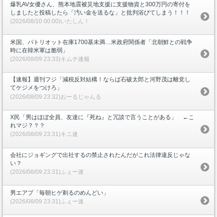
爆乳AV女優さん、熊本地震被災地支援に支援物資と300万円の寄付を
しましたと投稿したら「汚い金を送るな」と批判浴びてしまう！！！
(2026/08/10 00:00)いたしん！
米国、パトリオット在庫1700基未満…米政府関係者「北朝鮮との戦争
時に在韓米軍は脆弱」
(2026/08/09 23:33)キムチ速報
【速報】週刊フジ「減税反対結構！ならば石破太郎と河野茂は離党し
てケジメをつけろ」
(2026/08/09 23:32)おーるじゃんる
X民「男はほぼ全員、友達に『死ね』と冗談で言うことがある」 ←こ
れマジ？？？
(2026/08/09 23:31)キニ速
会社にジョギングで出社するの禁止されたんだがこれ法律違反じゃな
い？
(2026/08/09 23:31)ふぇー速
男エアプ「毎朝ヒゲ剃るのめんどい」
(2026/08/09 23:31)ふぇー速