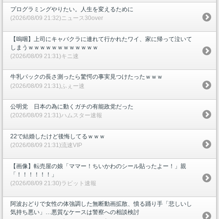
プログラミングやりたい。人生を変えるために
(2026/08/09 21:32)ニュース30over
【嗚咽】上司にキャバクラに連れて行かれたワイ、家に帰って泣いて
しまうｗｗｗｗｗｗｗｗｗｗｗｗ
(2026/08/09 21:31)キニ速
牛乳パックの長さ測ったら驚愕の事実見つけたったｗｗｗ
(2026/08/09 21:31)ふぇー速
公明党 日本の為に動くガチの有能政党だった
(2026/08/09 21:31)ハムスター速報
22で結婚したけど後悔してるｗｗｗ
(2026/08/09 21:31)流速VIP
【画像】転売屋の娘「ママー！ちいかわのシール貼ったよー！」親
「！！！！！！」
(2026/08/09 21:30)ラビット速報
阿波おどりで女性の体強調した無断動画拡散、憤る踊り手「悲しいし
気持ち悪い」…悪質なケースは警察への相談検討