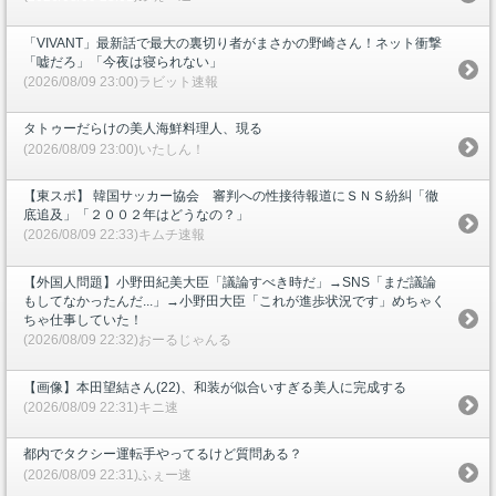
「VIVANT」最新話で最大の裏切り者がまさかの野崎さん！ネット衝撃
「嘘だろ」「今夜は寝られない」
(2026/08/09 23:00)ラビット速報
タトゥーだらけの美人海鮮料理人、現る
(2026/08/09 23:00)いたしん！
【東スポ】 韓国サッカー協会 審判への性接待報道にＳＮＳ紛糾「徹
底追及」「２００２年はどうなの？」
(2026/08/09 22:33)キムチ速報
【外国人問題】小野田紀美大臣「議論すべき時だ」→SNS「まだ議論
もしてなかったんだ...」→小野田大臣「これが進歩状況です」めちゃく
ちゃ仕事していた！
(2026/08/09 22:32)おーるじゃんる
【画像】本田望結さん(22)、和装が似合いすぎる美人に完成する
(2026/08/09 22:31)キニ速
都内でタクシー運転手やってるけど質問ある？
(2026/08/09 22:31)ふぇー速