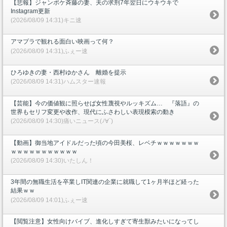
【悲報】ジャンポケ斉藤の妻、夫の求刑7年翌日にウキウキで
Instagram更新
(2026/08/09 14:31)キニ速
アマプラで観れる面白い映画って何？
(2026/08/09 14:31)ふぇー速
ひろゆきの妻・西村ゆかさん 離婚を提示
(2026/08/09 14:31)ハムスター速報
【芸能】今の価値観に照らせば女性蔑視やルッキズム… 『落語』の
世界もセリフ変更や改作、現代にふさわしい表現模索の動き
(2026/08/09 14:30)痛いニュース(ﾉ∀`)
【動画】御当地アイドルだった頃の今田美桜、レベチｗｗｗｗｗｗｗ
ｗｗｗｗｗｗｗｗｗｗｗ
(2026/08/09 14:30)いたしん！
3年間の無職生活を卒業しIT関連の企業に就職して1ヶ月半ほど経った
結果ｗｗ
(2026/08/09 14:01)ふぇー速
【閲覧注意】女性向けバイブ、進化しすぎて寄生獣みたいになってし