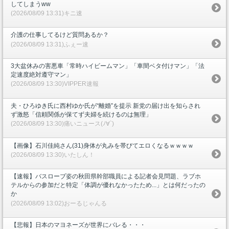
してしまうww
(2026/08/09 13:31)キニ速
介護の仕事してるけど質問あるか？
(2026/08/09 13:31)ふぇー速
3大盆休みの害悪車「常時ハイビームマン」「車間ベタ付けマン」「法
定速度絶対遵守マン」
(2026/08/09 13:30)VIPPER速報
夫・ひろゆき氏に西村ゆか氏が“離婚”を提示 新党の届け出を知らされ
ず激怒「信頼関係が保てず夫婦を続けるのは無理」
(2026/08/09 13:30)痛いニュース(ﾉ∀`)
【画像】石川佳純さん(31)身体が丸みを帯びてエロくなるｗｗｗｗ
(2026/08/09 13:30)いたしん！
【速報】バスローブ姿の秋田県幹部職員による記者会見問題、ラブホ
テルからの参加だと特定「体調が優れなかったため...」とは何だったの
か
(2026/08/09 13:02)おーるじゃんる
【悲報】日本のマヨネーズが世界にバレる・・・