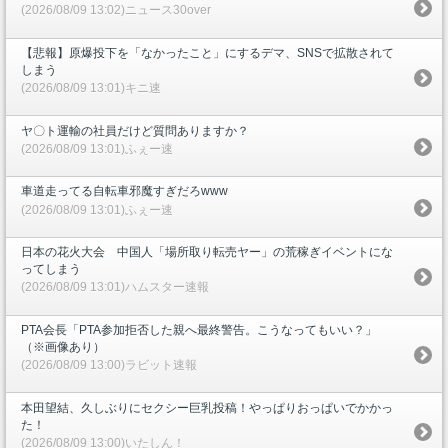
(2026/08/09 13:02)ニュース30over
【悲報】原爆投下を「なかったこと」にするデマ、SNSで拡散されて
しまう
(2026/08/09 13:01)キニ速
ヤ〇ト運輸の社員だけど質問ありますか？
(2026/08/09 13:01)ふぇー速
車道走ってる自転車邪魔すぎだろwww
(2026/08/09 13:01)ふぇー速
日本の花火大会 中国人「場所取り転売ヤー」の荒稼ぎイベントにな
ってしまう
(2026/08/09 13:01)ハムスター速報
PTA会長「PTA参加拒否した親へ最終警告。こうなってもいい？」
（※画像あり）
(2026/08/09 13:00)ラビット速報
本田望結、久しぶりにセクシー巨乳投稿！やっぱりおっぱいでかかっ
た！
(2026/08/09 13:00)いたしん！