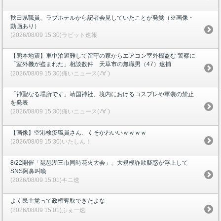
秋田県職員、ラブホテルから記者会見していたことが発覚（※画像・
動画あり）
(2026/08/09 15:30)ラビット速報
【熊本地震】車中泊避難して留守の家からエアコン室外機盗む 警察に
「室外機が盗まれた」相談数件 天草市の無職男（47）逮捕
(2026/08/09 15:30)痛いニュース(ﾉ∀`)
「神聖なる場所です」靖国神社、境内におけるコスプレや軍装の禁止
を発表
(2026/08/09 15:30)痛いニュース(ﾉ∀`)
【画像】空港検疫職員さん、くそかわいいｗｗｗｗ
(2026/08/09 15:30)いたしん！
8/22開催「琵琶湖三市同時花火大会」、大規模詐欺疑惑が浮上して
SNS阿鼻叫喚
(2026/08/09 15:01)キニ速
よく民主党って政権奪取できたよな
(2026/08/09 15:01)ふぇー速