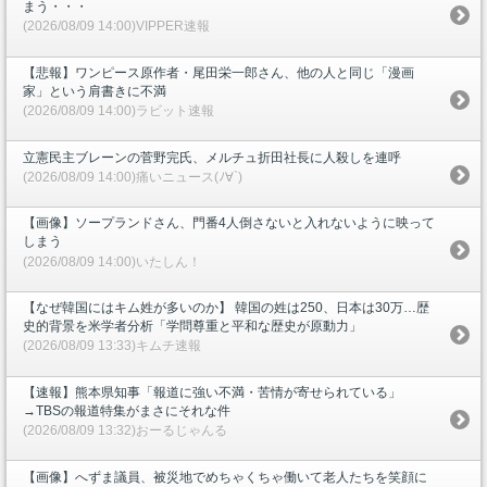
まう・・・
(2026/08/09 14:00)VIPPER速報
【悲報】ワンピース原作者・尾田栄一郎さん、他の人と同じ「漫画
家」という肩書きに不満
(2026/08/09 14:00)ラビット速報
立憲民主ブレーンの菅野完氏、メルチュ折田社長に人殺しを連呼
(2026/08/09 14:00)痛いニュース(ﾉ∀`)
【画像】ソープランドさん、門番4人倒さないと入れないように映って
しまう
(2026/08/09 14:00)いたしん！
【なぜ韓国にはキム姓が多いのか】 韓国の姓は250、日本は30万…歴
史的背景を米学者分析「学問尊重と平和な歴史が原動力」
(2026/08/09 13:33)キムチ速報
【速報】熊本県知事「報道に強い不満・苦情が寄せられている」
→TBSの報道特集がまさにそれな件
(2026/08/09 13:32)おーるじゃんる
【画像】へずま議員、被災地でめちゃくちゃ働いて老人たちを笑顔に