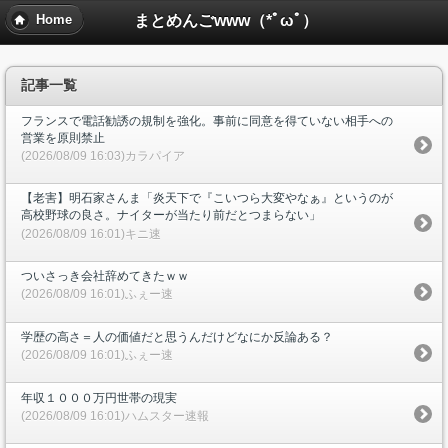
まとめんごwww（*ﾟωﾟ）
Home
記事一覧
フランスで電話勧誘の規制を強化。事前に同意を得ていない相手への
営業を原則禁止
(2026/08/09 16:03)カラパイア
【老害】明石家さんま「炎天下で『こいつら大変やなぁ』というのが
高校野球の良さ。ナイターが当たり前だとつまらない」
(2026/08/09 16:01)キニ速
ついさっき会社辞めてきたｗｗ
(2026/08/09 16:01)ふぇー速
学歴の高さ＝人の価値だと思うんだけどなにか反論ある？
(2026/08/09 16:01)ふぇー速
年収１０００万円世帯の現実
(2026/08/09 16:01)ハムスター速報