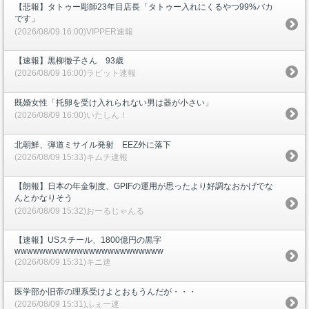
【悲報】タトゥー彫師23年目店長「タトゥー入れにくるやつ99%バカ
です」
(2026/08/09 16:00)VIPPER速報
【速報】黒柳徹子さん 93歳
(2026/08/09 16:00)ラビット速報
既婚女性「托卵を受け入れられない男は器が小さい」
(2026/08/09 16:00)いたしん！
北朝鮮、弾道ミサイル発射 EEZ外に落下
(2026/08/09 15:33)キムチ速報
【朗報】日本の年金制度、GPIFの運用が思ったより好調なおかげでな
んとかなりそう
(2026/08/09 15:32)おーるじゃんる
【速報】USスチール、1800億円の黒字
wwwwwwwwwwwwwwwwwwwwwwww
(2026/08/09 15:31)キニ速
医学部か旧帝の理系受けよとおもうんだが・・・
(2026/08/09 15:31)ふぇー速