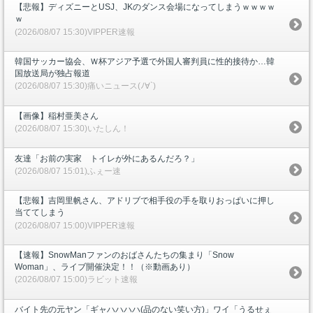
【悲報】ディズニーとUSJ、JKのダンス会場になってしまうｗｗｗｗ
ｗ
(2026/08/07 15:30)VIPPER速報
韓国サッカー協会、Ｗ杯アジア予選で外国人審判員に性的接待か…韓
国放送局が独占報道
(2026/08/07 15:30)痛いニュース(ﾉ∀`)
【画像】稲村亜美さん
(2026/08/07 15:30)いたしん！
友達「お前の実家 トイレが外にあるんだろ？」
(2026/08/07 15:01)ふぇー速
【悲報】吉岡里帆さん、アドリブで相手役の手を取りおっぱいに押し
当ててしまう
(2026/08/07 15:00)VIPPER速報
【速報】SnowManファンのおばさんたちの集まり「Snow
Woman」、ライブ開催決定！！（※動画あり）
(2026/08/07 15:00)ラビット速報
バイト先の元ヤン「ギャハハハハ(品のない笑い方)」ワイ「うるせぇ