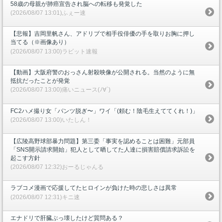
58歳の母親が肺癌宣告され脳への転移も発覚した
(2026/08/07 13:01)ふぇー速
【悲報】吉岡里帆さん、アドリブで相手役俳優の手を取りお胸に押し
当てる（※画像あり）
(2026/08/07 13:00)ラビット速報
【動画】大阪府警のおっさん射殺映像が公開される。当然のように無
抵抗だったことが発覚
(2026/08/07 13:00)痛いニュース(ﾉ∀`)
FC2ハメ撮り女「パンツ脱ぎ〜」ワイ「(頼む！陰毛生えててくれ！)」
(2026/08/07 13:00)いたしん！
【広陵高野球部暴力問題】第三委「事実を認めることは困難」元部員
「SNS開示請求開始」犯人として晒してた人達に損害賠償請求訴訟を
起こす方針
(2026/08/07 12:32)おーるじゃんる
ラブコメ漫画で応援してたヒロインが負けた時の悲しさは異常
(2026/08/07 12:31)キニ速
エナドリで肝臓ぶっ壊したけど質問ある？