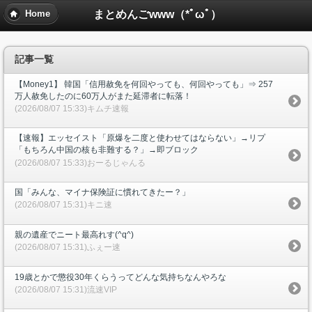
まとめんごwww（*ﾟωﾟ）
Home
記事一覧
【Money1】 韓国「信用赦免を何回やっても、何回やっても」⇒ 257
万人赦免したのに60万人がまた延滞者に転落！
(2026/08/07 15:33)キムチ速報
【速報】エッセイスト「原爆を二度と使わせてはならない」→リプ
「もちろん中国の核も非難する？」→即ブロック
(2026/08/07 15:33)おーるじゃんる
国「みんな、マイナ保険証に慣れてきたー？」
(2026/08/07 15:31)キニ速
親の遺産でニート最高れす(^q^)
(2026/08/07 15:31)ふぇー速
19歳とかで懲役30年くらうってどんな気持ちなんやろな
(2026/08/07 15:31)流速VIP