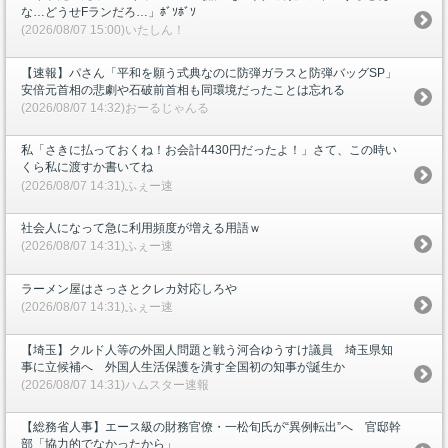
な…どうせFランだろ…」ﾎﾞｿﾎﾞｿ
(2026/08/07 15:00)いたしん！
【速報】パさん「平和を願う式典なのに防弾ガラスと防弾バッグSP」
安倍元首相の悲劇や石破前首相も同環境だったことは忘れる
(2026/08/07 14:32)おーるじゃんる
私「さきに払っておくね！お会計4430円だったよ！」さて、この時い
くら私に渡すか書いてね
(2026/08/07 14:31)ふぇー速
社会人になって急に利用頻度が増える用語ｗ
(2026/08/07 14:31)ふぇー速
ラーメン屋はさっさとクレカ対応しろや
(2026/08/07 14:31)ふぇー速
【埼玉】クルド人等の外国人問題と戦う河合ゆうすけ議員 埼玉県知
事に立候補へ 外国人生活保護を潰す全国初の知事が誕生か
(2026/08/07 14:31)ハムスター速報
【総務省人事】エース級の財務官僚・一松旬氏が“異例転出”へ 官邸幹
部「協力的でなかったから」