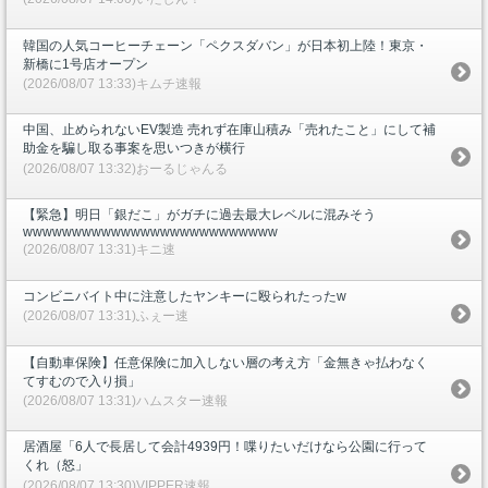
韓国の人気コーヒーチェーン「ペクスダバン」が日本初上陸！東京・
新橋に1号店オープン
(2026/08/07 13:33)キムチ速報
中国、止められないEV製造 売れず在庫山積み「売れたこと」にして補
助金を騙し取る事案を思いつきが横行
(2026/08/07 13:32)おーるじゃんる
【緊急】明日「銀だこ」がガチに過去最大レベルに混みそう
wwwwwwwwwwwwwwwwwwwwwwwwww
(2026/08/07 13:31)キニ速
コンビニバイト中に注意したヤンキーに殴られたったw
(2026/08/07 13:31)ふぇー速
【自動車保険】任意保険に加入しない層の考え方「金無きゃ払わなく
てすむので入り損」
(2026/08/07 13:31)ハムスター速報
居酒屋「6人で長居して会計4939円！喋りたいだけなら公園に行って
くれ（怒」
(2026/08/07 13:30)VIPPER速報