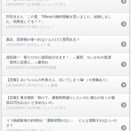
(2026/08/07 14:30)痛いニュース(ﾉ∀`)
巨乳女さん「この度、Tiffanyの婚約指輪を貰いました。結婚しまし
た。弱男息してる？？」
(2026/08/07 14:30)いたしん！
最近、固形物が食べれないんだけど質問ある？
(2026/08/07 14:01)ふぇー速
福田雄一「新ケロロに福田組が出ます！」→爆死 ちいかわの監督
「原作に忠実に」→爆売れ
(2026/08/07 14:00)VIPPER速報
【悲報】みいちゃんの作者さん、泣いてしまう😭 （※画像あり）
(2026/08/07 14:00)ラビット速報
【悲報】東京都民「助けて。通勤時間減らしたいのに都心の近くが最
低10万払わないと住めないの」
(2026/08/07 14:00)痛いニュース(ﾉ∀`)
うつ病経験者の約9割が「運動習慣がない」 どんな運動すればいいの
さ？
(2026/08/07 14:00)いたしん！