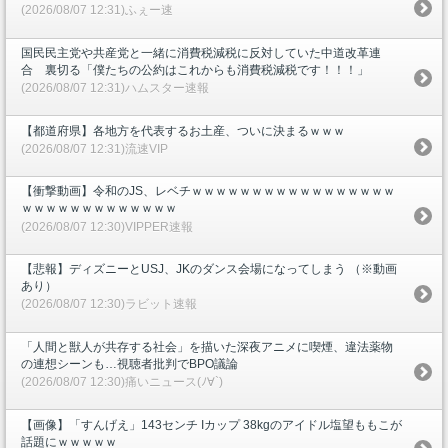
(2026/08/07 12:31)ふぇー速
国民民主党や共産党と一緒に消費税減税に反対していた中道改革連
合 裏切る「僕たちの公約はこれからも消費税減税です！！！」
(2026/08/07 12:31)ハムスター速報
【都道府県】各地方を代表するお土産、ついに決まるｗｗｗ
(2026/08/07 12:31)流速VIP
【衝撃動画】令和のJS、レベチｗｗｗｗｗｗｗｗｗｗｗｗｗｗｗｗｗ
ｗｗｗｗｗｗｗｗｗｗｗｗｗ
(2026/08/07 12:30)VIPPER速報
【悲報】ディズニーとUSJ、JKのダンス会場になってしまう （※動画
あり）
(2026/08/07 12:30)ラビット速報
「人間と獣人が共存する社会」を描いた深夜アニメに喫煙、違法薬物
の連想シーンも…視聴者批判でBPO議論
(2026/08/07 12:30)痛いニュース(ﾉ∀`)
【画像】「すんげえ」143センチ Iカップ 38kgのアイドル塩望ももこが
話題にｗｗｗｗｗ