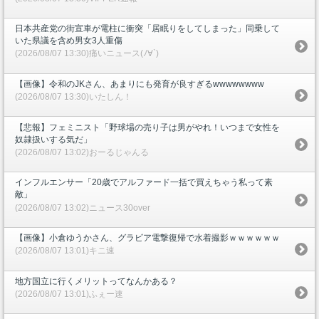
日本共産党の街宣車が電柱に衝突「居眠りをしてしまった」同乗して
いた県議を含め男女3人重傷
(2026/08/07 13:30)痛いニュース(ﾉ∀`)
【画像】令和のJKさん、あまりにも発育が良すぎるwwwwwwww
(2026/08/07 13:30)いたしん！
【悲報】フェミニスト「野球場の売り子は男がやれ！いつまで女性を
奴隷扱いする気だ」
(2026/08/07 13:02)おーるじゃんる
インフルエンサー「20歳でアルファード一括で買えちゃう私って素
敵」
(2026/08/07 13:02)ニュース30over
【画像】小倉ゆうかさん、グラビア電撃復帰で水着撮影ｗｗｗｗｗｗ
(2026/08/07 13:01)キニ速
地方国立に行くメリットってなんかある？
(2026/08/07 13:01)ふぇー速