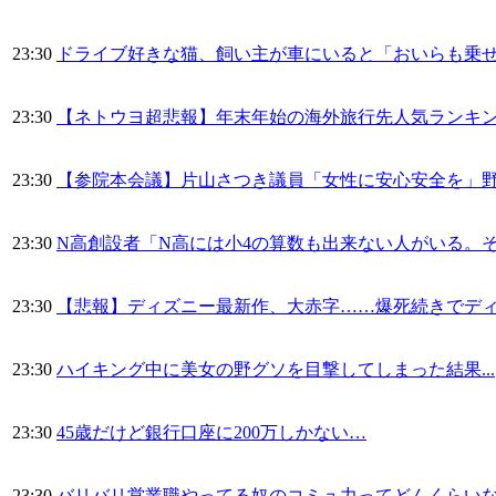
23:30
ドライブ好きな猫、飼い主が車にいると「おいらも乗
23:30
【ネトウヨ超悲報】年末年始の海外旅行先人気ランキ
23:30
【参院本会議】片山さつき議員「女性に安心安全を」
23:30
N高創設者「N高には小4の算数も出来ない人がいる。
23:30
【悲報】ディズニー最新作、大赤字……爆死続きでデ
23:30
ハイキング中に美女の野グソを目撃してしまった結果...
23:30
45歳だけど銀行口座に200万しかない…
23:30
バリバリ営業職やってる奴のコミュ力ってどんくらい