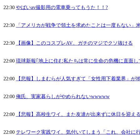
22:30
やばいav撮影用の電車乗ってもうた！！?
22:30
「アメリカが戦争で領土を求めたことは一度もない」米
22:30
【画像】このコスプレAV、ガチのマジでクソ抜ける
22:00
琉球新報｢地上に住む私たちは常に生命の危機に直面し
22:00
【悲報】しまむらが人気すぎて「女性用下着業界」が
22:00
俺氏、実家暮らしがやめられないwwwww
22:00
【悲報】高校生ワイ、また友達が出来ずに休日を迎え
22:00
テレワーク実践ワイ、気付いてしまう「これ、会社に