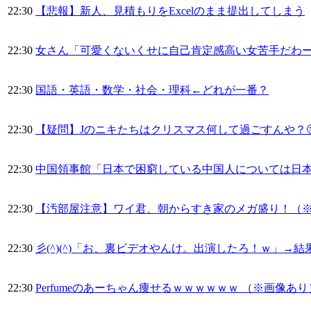
22:30
【悲報】新人、見積もりをExcelのまま提出してしまう
22:30
女さん「可愛くないくせに自己肯定感高い女苦手だわ
22:30
国語・英語・数学・社会・理科←どれが一番？
22:30
【疑問】Jのニキたちはクリスマス何して過ごすんや？
22:30
中国領事館「日本で困窮している中国人については日
22:30
【汚部屋注意】ワイ君、朝からすき家のメガ盛り！（
22:30
彡(^)(^)「お、裏ビデオやんけ。出演したろ！ｗ」→結
22:30
Perfumeのあーちゃん痩せるｗｗｗｗｗｗ （※画像あり