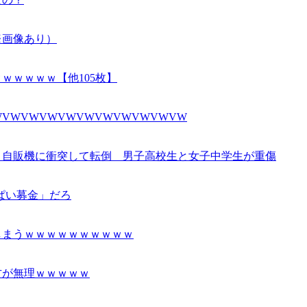
※画像あり）
ｗｗｗｗｗ【他105枚】
WVWVWVWVWVWVWVWVWVW
、自販機に衝突して転倒 男子高校生と女子中学生が重傷
ぱい募金」だろ
しまうｗｗｗｗｗｗｗｗｗｗ
方が無理ｗｗｗｗｗ