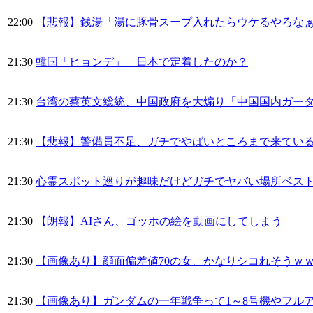
22:00
【悲報】銭湯「湯に豚骨スープ入れたらウケるやろなぁ
21:30
韓国「ヒョンデ」 日本で定着したのか？
21:30
台湾の蔡英文総統、中国政府を大煽り「中国国内ガー
21:30
【悲報】警備員不足、ガチでやばいところまで来てい
21:30
心霊スポット巡りが趣味だけどガチでヤバい場所ベスト
21:30
【朗報】AIさん、ゴッホの絵を動画にしてしまう
21:30
【画像あり】顔面偏差値70の女、かなりシコれそうｗ
21:30
【画像あり】ガンダムの一年戦争って1～8号機やフル