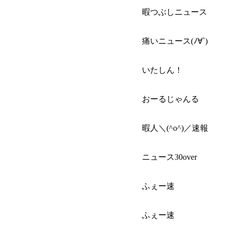
暇つぶしニュース
痛いニュース(ﾉ∀`)
いたしん！
おーるじゃんる
暇人＼(^o^)／速報
ニュース30over
ふぇー速
ふぇー速