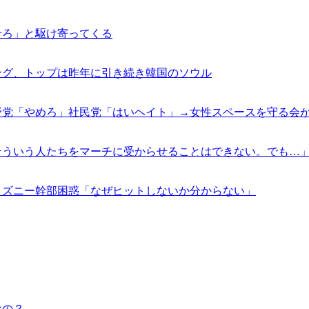
せろ」と駆け寄ってくる
ング、トップは昨年に引き続き韓国のソウル
野党「やめろ」社民党「はいヘイト」→女性スペースを守る会
そういう人たちをマーチに受からせることはできない。でも…
ィズニー幹部困惑「なぜヒットしないか分からない」
なの？