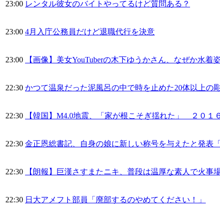
23:00
レンタル彼女のバイトやってるけど質問ある？
23:00
4月入庁公務員だけど退職代行を決意
23:00
【画像】美女YouTuberの木下ゆうかさん、なぜか水
22:30
かつて温泉だった泥風呂の中で時を止めた20体以上の彫
22:30
【韓国】M4.0地震、「家が根こそぎ揺れた」 ２０１
22:30
金正恩総書記、自身の娘に新しい称号を与えたと発表
22:30
【朗報】巨漢さすまたニキ、普段は温厚な素人で火事
22:30
日大アメフト部員「廃部するのやめてください！」