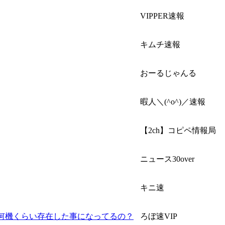
VIPPER速報
キムチ速報
おーるじゃんる
暇人＼(^o^)／速報
【2ch】コピペ情報局
ニュース30over
キニ速
何機くらい存在した事になってるの？
ろぼ速VIP