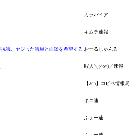
カラパイア
キムチ速報
が抗議、ヤジった議員と面談を希望する
おーるじゃんる
」
暇人＼(^o^)／速報
【2ch】コピペ情報局
キニ速
ふぇー速
ふぇー速