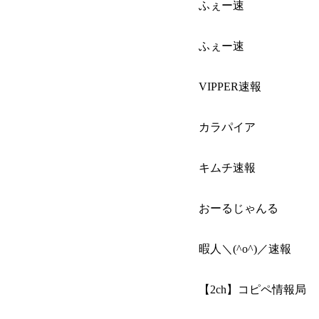
ふぇー速
ふぇー速
VIPPER速報
カラパイア
キムチ速報
おーるじゃんる
暇人＼(^o^)／速報
【2ch】コピペ情報局