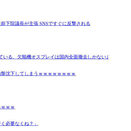
前下院議長が主張 SNSですぐに反撃される
ている、欠陥機オスプレイは国内全面撤去しかない｣
地盤沈下してしまうｗｗｗｗｗｗｗｗ
るｗｗｗ
行く必要なくね？」