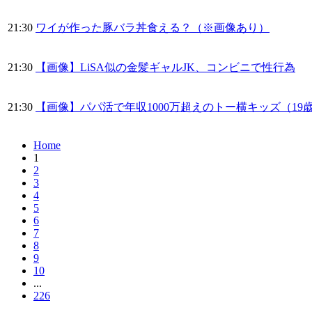
21:30
ワイが作った豚バラ丼食える？（※画像あり）
21:30
【画像】LiSA似の金髪ギャルJK、コンビニで性行為
21:30
【画像】パパ活で年収1000万超えのトー横キッズ（1
Home
1
2
3
4
5
6
7
8
9
10
...
226