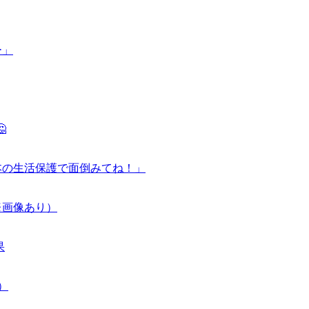
ー」

本の生活保護で面倒みてね！」
※画像あり）
果
）