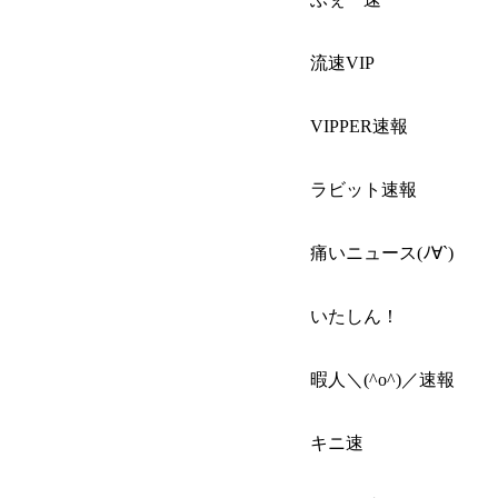
流速VIP
VIPPER速報
ラビット速報
痛いニュース(ﾉ∀`)
いたしん！
暇人＼(^o^)／速報
キニ速