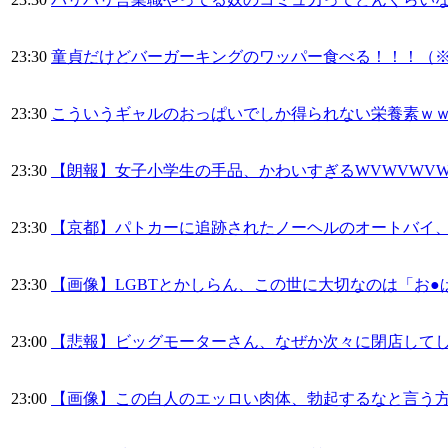
23:30
童貞だけどバーガーキングのワッパー食べる！！！（
23:30
こういうギャルのおっぱいでしか得られない栄養素ｗｗ
23:30
【朗報】女子小学生の手品、かわいすぎるWVWVWVWV
23:30
【京都】パトカーに追跡されたノーヘルのオートバイ
23:30
【画像】LGBTとかしらん、この世に大切なのは「お●
23:00
【悲報】ビッグモーターさん、なぜか次々に閉店して
23:00
【画像】この白人のエッロい肉体、勃起するなと言う