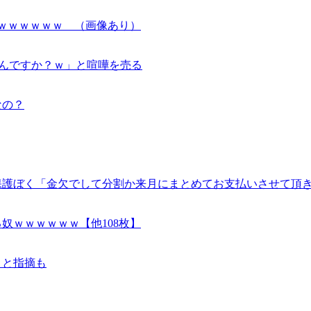
ｗｗｗｗｗｗｗ （画像あり）
ないんですか？ｗ」と喧嘩を売る
なの？
保護ぼく「金欠でして分割か来月にまとめてお支払いさせて頂
奴ｗｗｗｗｗｗ【他108枚】
」と指摘も