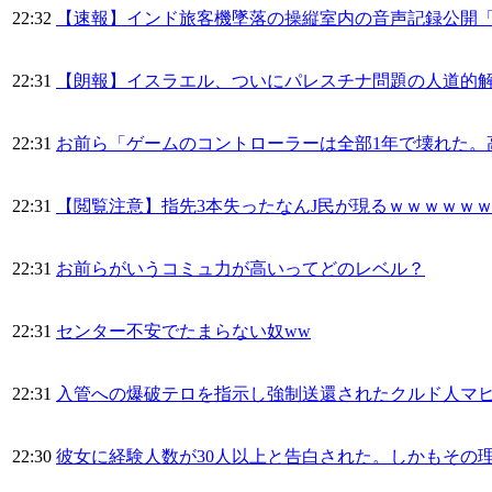
22:32
【速報】インド旅客機墜落の操縦室内の音声記録公開
22:31
【朗報】イスラエル、ついにパレスチナ問題の人道的
22:31
お前ら「ゲームのコントローラーは全部1年で壊れた。
22:31
【閲覧注意】指先3本失ったなんJ民が現るｗｗｗｗｗ
22:31
お前らがいうコミュ力が高いってどのレベル？
22:31
センター不安でたまらない奴ww
22:31
入管への爆破テロを指示し強制送還されたクルド人マ
22:30
彼女に経験人数が30人以上と告白された。しかもその