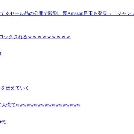
売れてるセール品の公開で殺到、裏Amazon目玉も発見→「ジ
かロックされるｗｗｗｗｗｗｗｗｗ

さを伝えていく
てwwwwwwwwwwwwwwwwww
0代