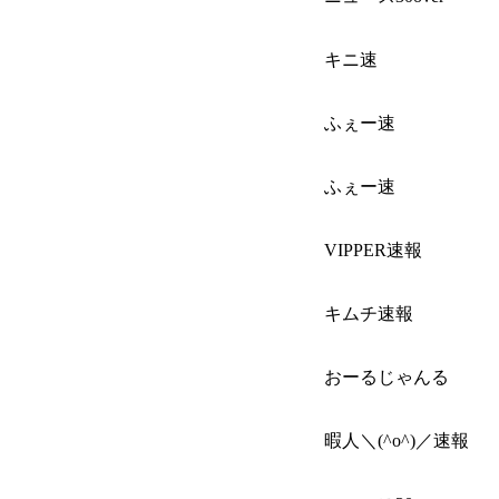
キニ速
ふぇー速
ふぇー速
VIPPER速報
キムチ速報
おーるじゃんる
暇人＼(^o^)／速報