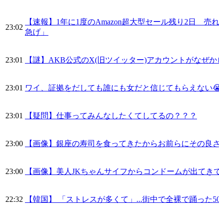
【速報】1年に1度のAmazon超大型セール残り2日 
23:02
急げ」
23:01
【謎】AKB公式のX(旧ツイッター)アカウントがなぜ
23:01
ワイ、証拠をだしても誰にも女だと信じてもらえない
23:01
【疑問】仕事ってみんなしたくてしてるの？？？
23:00
【画像】銀座の寿司を食ってきたからお前らにその良
23:00
【画像】美人JKちゃんサイフからコンドームが出てきて大慌
22:32
【韓国】 「ストレスが多くて」...街中で全裸で踊った5