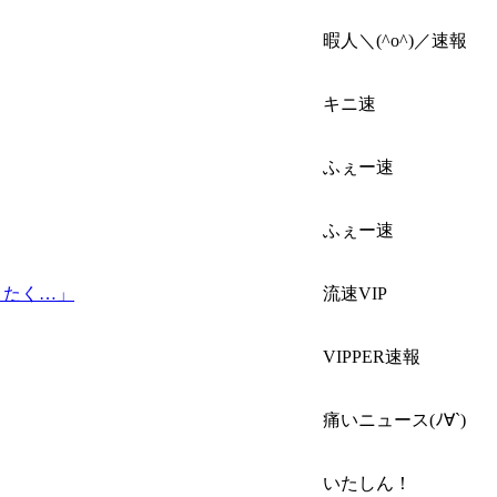
暇人＼(^o^)／速報
キニ速
ふぇー速
ふぇー速
きたく…」
流速VIP
VIPPER速報
痛いニュース(ﾉ∀`)
いたしん！