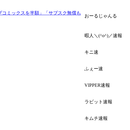
ャンプコミックスを半額」「サブスク無償も
おーるじゃんる
暇人＼(^o^)／速報
キニ速
ふぇー速
VIPPER速報
ラビット速報
キムチ速報