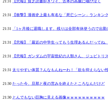
21:31
【悲報】貧乏読書好きワイ、古本の高騰に咽び泣く
21:31
【衝撃】漫画史上最も有名な「死亡シーン」ランキング
21:31
「1ヶ月後に退職します。残りは全部有休使うので出勤
21:31
【悲報】「最近の中学生ってもう生理あるんだってね
21:31
【悲報】ガンダムの宇宙世紀の人類さん、ジュピトリ
21:31
太りやすい体質？んなもんねーわ！「欲を抑えらない
21:30
たった今、旦那と夜の営みを終えたところなんだけど
21:30
とんでもない巨胸に見える画像ｗｗｗｗｗｗｗｗｗｗ