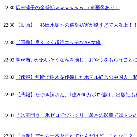
22:30
広末涼子の全盛期ｗｗｗｗｗｗ （※画像あり）
22:30
【動画】 杉田水脈への選挙妨害が酷すぎて大炎上！
22:30
【画像】良くヌく超絶エッチなAV女優
22:02
脚が痛いかわいそうな私を演じ、おやつをもらうこと
22:02
【速報】無断で樹木を伐採したホテル経営の中国人「
22:02
【悲報】たつき諒さん、1億2000万ボロ儲け、出版社
「氷室開き」氷ゼロでびっくり 暑さの影響で20トン
22:01
22:01
【画像】雲から一本糸垂れてたんだけど、これなに？