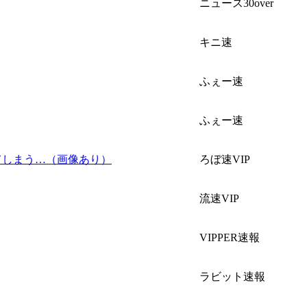
ニュース30over
キニ速
ふぇー速
ふぇー速
てしまう…（画像あり）
ろぼ速VIP
流速VIP
VIPPER速報
ラビット速報