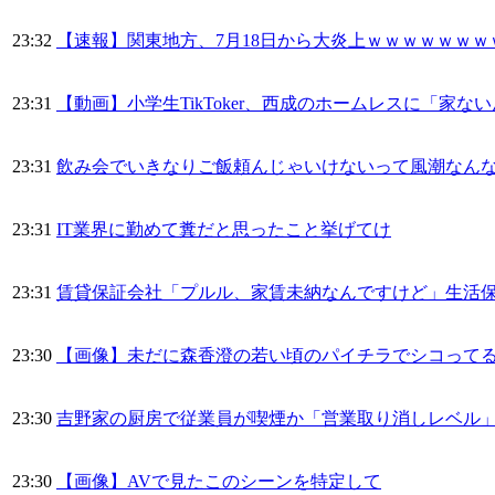
23:32
【速報】関東地方、7月18日から大炎上ｗｗｗｗｗｗ
23:31
【動画】小学生TikToker、西成のホームレスに「家
23:31
飲み会でいきなりご飯頼んじゃいけないって風潮なん
23:31
IT業界に勤めて糞だと思ったこと挙げてけ
23:31
賃貸保証会社「プルル、家賃未納なんですけど」生活
23:30
【画像】未だに森香澄の若い頃のパイチラでシコってる
23:30
吉野家の厨房で従業員が喫煙か「営業取り消しレベル
23:30
【画像】AVで見たこのシーンを特定して