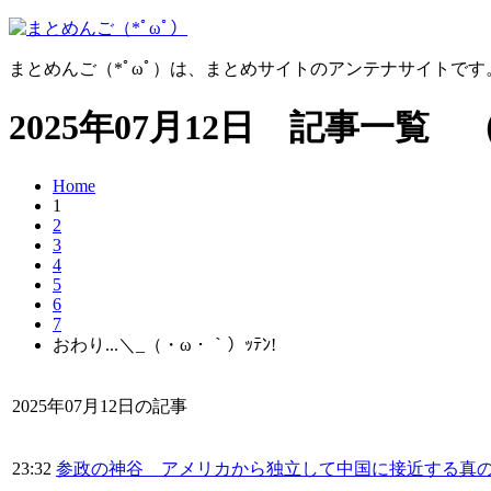
まとめんご（*ﾟωﾟ）は、まとめサイトのアンテナサイトで
2025年07月12日 記事一覧 
Home
1
2
3
4
5
6
7
おわり...＼_（・ω・｀）ｯﾃﾝ!
2025年07月12日の記事
23:32
参政の神谷 アメリカから独立して中国に接近する真