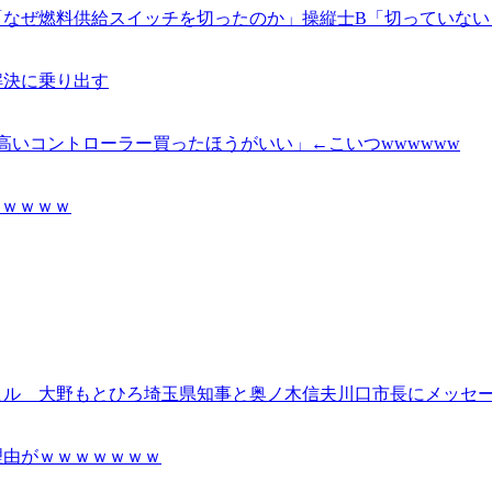
「なぜ燃料供給スイッチを切ったのか」操縦士B「切っていない
解決に乗り出す
高いコントローラー買ったほうがいい」←こいつwwwwww
ｗｗｗｗｗ
ヒル 大野もとひろ埼玉県知事と奥ノ木信夫川口市長にメッセ
理由がｗｗｗｗｗｗｗ