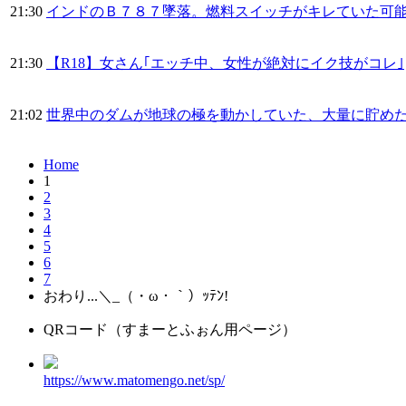
21:30
インドのＢ７８７墜落。燃料スイッチがキレていた可
21:30
【R18】女さん｢エッチ中、女性が絶対にイク技がコレ｣
21:02
世界中のダムが地球の極を動かしていた、大量に貯め
Home
1
2
3
4
5
6
7
おわり...＼_（・ω・｀）ｯﾃﾝ!
QRコード（すまーとふぉん用ページ）
https://www.matomengo.net/sp/