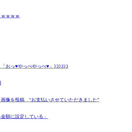
ｗｗｗｗｗ
っ♥やっべやっべ♥」ｼｺｼｺｼｺ
明
画像を投稿 “お支払いさせていただきました”
る金額に設定している」