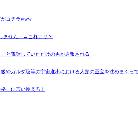
がコチラwww
しません」←これアリ？
。」と電話していただけの男が通報される
ス級やガルダ級等の宇宙進出における人類の至宝を沈めまくっ
性格」に言い換えろ！