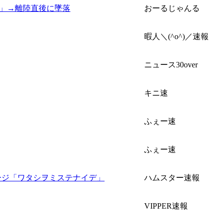
」→離陸直後に墜落
おーるじゃんる
暇人＼(^o^)／速報
ニュース30over
キニ速
ふぇー速
ふぇー速
ージ「ワタシヲミステナイデ」
ハムスター速報
VIPPER速報