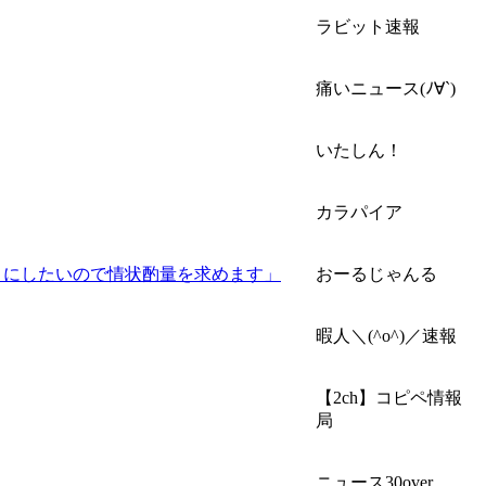
ラビット速報
痛いニュース(ﾉ∀`)
いたしん！
カラパイア
うにしたいので情状酌量を求めます」
おーるじゃんる
暇人＼(^o^)／速報
【2ch】コピペ情報
局
ニュース30over