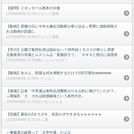
【疑問】イオンモール熊本の今後
(2026/08/06 12:00)ラビット速報
【動画】原爆の日に今年も極左活動家が座り込み→県警に強制排除さ
れる動画が話題に
(2026/08/06 12:00)ラビット速報
【市川】公園で集団礼拝は認めない？30年続くモスクの祭りに異変
元参政党の市議とムスリムは「直接話そう」 ＳＮＳと地元に温度差
(2026/08/06 12:00)痛いニュース(ﾉ∀`)
【動画】女さん、部屋を拭き掃除するだけで100万再生wwwwww
(2026/08/06 12:00)いたしん！
【速報】記者「中革連は食料品消費税ゼロを公約に掲げていたが？」
→階猛氏「そ、それは財源確保という条件付き」
(2026/08/06 11:32)おーるじゃんる
【悲報】最近のZオスガキ、名前がダサすぎるｗｗｗｗｗｗ
(2026/08/06 11:31)キニ速
一番最悪の経歴って「大学中退」だよな