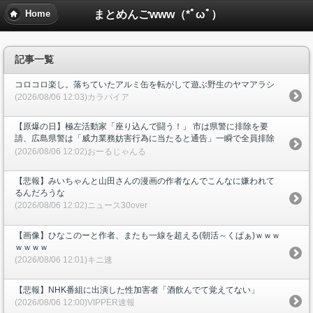
まとめんごwww（*ﾟωﾟ）
Home
記事一覧
コロコロ楽し。落ちていたアルミ缶を転がして遊ぶ野生のヤマアラシ
(2026/08/06 12:03)カラパイア
【原爆の日】極左活動家「座り込んで闘う！」 市は県警に排除を要
請、広島県警は「威力業務妨害行為に当たると通告」一瞬で全員排除
(2026/08/06 12:02)おーるじゃんる
【悲報】みいちゃんと山田さんの漫画の作者なんでこんなに嫌われて
るんだろうな
(2026/08/06 12:02)ニュース30over
【画像】ひなこのーと作者、またも一線を超える(朝活～くぱぁ)ｗｗｗ
ｗｗｗｗ
(2026/08/06 12:01)キニ速
【悲報】NHK番組に出演した性加害者「酒飲んでて覚えてない」
(2026/08/06 12:00)VIPPER速報