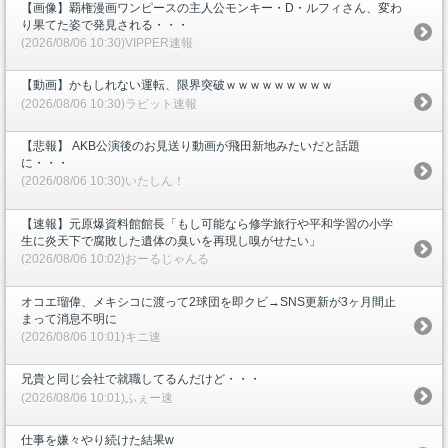
【画像】覇権漫画ワンピースの主人公モンキー・D・ルフィさん、変わ
り果てた姿で発見される・・・
(2026/08/06 10:30)VIPPER速報
【動画】かもしれない運転、限界突破ｗｗｗｗｗｗｗｗｗ
(2026/08/06 10:30)ラビット速報
【悲報】 AKB公演後のお見送り動画が飛田新地みたいだと話題
に・・・
(2026/08/06 10:30)いたしん！
【速報】元原爆資料館館長「もし可能なら修学旅行や平和学習の小学
生に炎天下で腐敗した遺体の臭いを再現し嗅がせたい」
(2026/08/06 10:02)おーるじゃんる
オコエ瑠偉、メキシコに渡って2球団を即クビ→SNS更新が3ヶ月間止
まって消息不明に
(2026/08/06 10:01)キニ速
兄貴と同じ会社で就職してるんだけど・・・
(2026/08/06 10:01)ふぇー速
仕事を嫌々やり続けた結果w