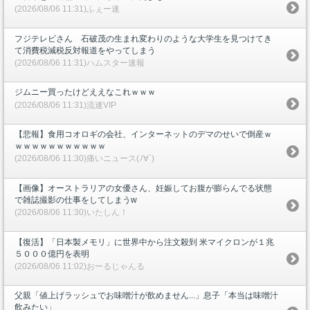
(2026/08/06 11:31)ふぇー速
フジテレビさん 石破茂の生まれ変わりのような大学生を見つけてき
て消費税減税反対報道をやってしまう
(2026/08/06 11:31)ハムスター速報
ジムニー買ったけどええなこれｗｗｗ
(2026/08/06 11:31)流速VIP
【悲報】食用コオロギの会社、インターネットのデマのせいで倒産ｗ
ｗｗｗｗｗｗｗｗｗｗｗ
(2026/08/06 11:30)痛いニュース(ﾉ∀`)
【画像】オーストラリアの女優さん、妊娠してお腹が膨らんでる状態
で雑誌撮影の仕事をしてしまうw
(2026/08/06 11:30)いたしん！
【復活】「日本製メモリ」に世界中から注文殺到 米マイクロンが１兆
５０００億円を表明
(2026/08/06 11:02)おーるじゃんる
父親「値上げラッシュでお味噌汁が飲めません...」息子「本当は味噌汁
飲みたい」