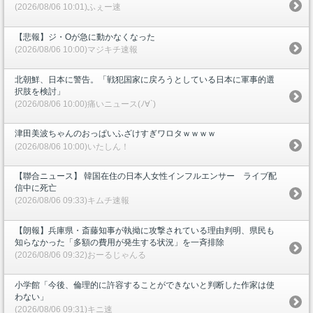
(2026/08/06 10:01)ふぇー速
【悲報】ジ・Oが急に動かなくなった
(2026/08/06 10:00)マジキチ速報
北朝鮮、日本に警告。「戦犯国家に戻ろうとしている日本に軍事的選
択肢を検討」
(2026/08/06 10:00)痛いニュース(ﾉ∀`)
津田美波ちゃんのおっぱいふざけすぎワロタｗｗｗｗ
(2026/08/06 10:00)いたしん！
【聯合ニュース】 韓国在住の日本人女性インフルエンサー ライブ配
信中に死亡
(2026/08/06 09:33)キムチ速報
【朗報】兵庫県・斎藤知事が執拗に攻撃されている理由判明、県民も
知らなかった「多額の費用が発生する状況」を一斉排除
(2026/08/06 09:32)おーるじゃんる
小学館「今後、倫理的に許容することができないと判断した作家は使
わない」
(2026/08/06 09:31)キニ速