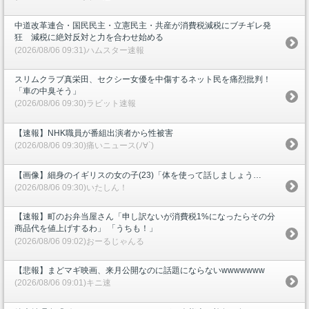
中道改革連合・国民民主・立憲民主・共産が消費税減税にブチギレ発
狂 減税に絶対反対と力を合わせ始める
(2026/08/06 09:31)ハムスター速報
スリムクラブ真栄田、セクシー女優を中傷するネット民を痛烈批判！
「車の中臭そう」
(2026/08/06 09:30)ラビット速報
【速報】NHK職員が番組出演者から性被害
(2026/08/06 09:30)痛いニュース(ﾉ∀`)
【画像】細身のイギリスの女の子(23)「体を使って話しましょう…
(2026/08/06 09:30)いたしん！
【速報】町のお弁当屋さん「申し訳ないが消費税1%になったらその分
商品代を値上げするわ」 「うちも！」
(2026/08/06 09:02)おーるじゃんる
【悲報】まどマギ映画、来月公開なのに話題にならないwwwwwww
(2026/08/06 09:01)キニ速