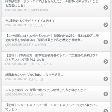
鈴木紗理奈「ボランティアはもちろんだが、今熊本へ旅行に行くこと
も支援になる」
(2026/08/06 09:00)VIPPER速報
今1番抜けるグラビアアイドル教えて
(2026/08/06 09:00)いたしん！
【なぜ韓国にはキム姓が多いのか】 韓国の姓は250、日本は30万…歴
史的背景を米学者分析「学問尊重と平和な歴史が原動力」
(2026/08/06 08:33)キムチ速報
【速報】日本共産党、熊本地震被災者のホテル二次避難の成果はウチ
だとアレオレ詐欺をはじめる
(2026/08/06 08:32)おーるじゃんる
就職出来ないからYouTuberになった結果....
(2026/08/06 08:31)ふぇー速
ふるさと納税って普通に働いてたら絶対した方が得なんか？
(2026/08/06 08:31)ふぇー速
【悲報】ショートスリーパー堀、ショートスリーパーでない事がバレ
てしまう