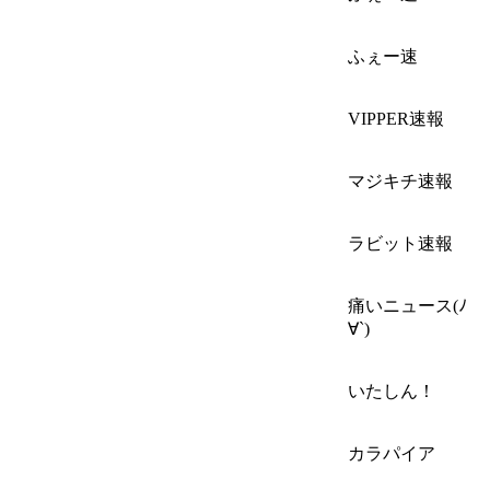
ふぇー速
VIPPER速報
マジキチ速報
ラビット速報
痛いニュース(ﾉ
∀`)
いたしん！
カラパイア