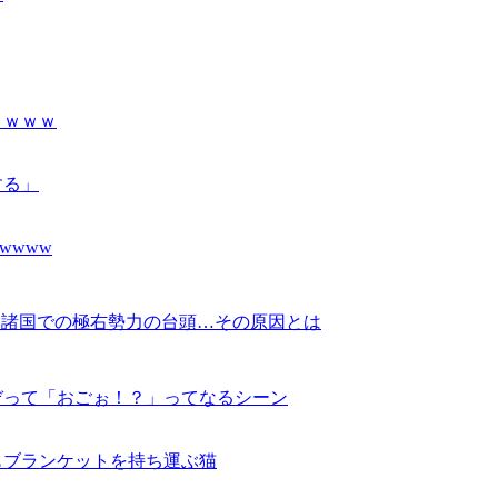
ｗｗｗｗ
する」
wwww
進諸国での極右勢力の台頭…その原因とは
ぞって「おごぉ！？」ってなるシーン
もブランケットを持ち運ぶ猫