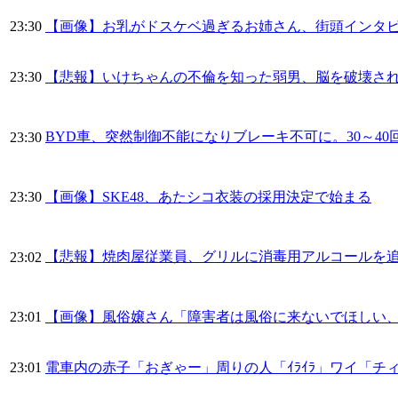
23:30
【画像】お乳がドスケベ過ぎるお姉さん、街頭インタビ
23:30
【悲報】いけちゃんの不倫を知った弱男、脳を破壊され
BYD車、突然制御不能になりブレーキ不可に。30～4
23:30
23:30
【画像】SKE48、あたシコ衣装の採用決定で始まる
【悲報】焼肉屋従業員、グリルに消毒用アルコールを
23:02
23:01
【画像】風俗嬢さん「障害者は風俗に来ないでほしい
23:01
電車内の赤子「おぎゃー」周りの人「ｲﾗｲﾗ」ワイ「チ