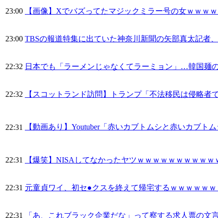
23:00
【画像】Xでバズってたマジックミラー号の女ｗｗｗｗ
23:00
TBSの報道特集に出ていた神奈川新聞の矢部真太記者、
22:32
日本でも「ラーメンじゃなくてラーミョン」…韓国麺
22:32
【スコットランド訪問】トランプ「不法移民は侵略者
【動画あり】Youtuber「赤いカブトムシと赤いカ
22:31
22:31
【爆笑】NISAしてなかったヤツｗｗｗｗｗｗｗｗｗｗ
22:31
元童貞ワイ、初セ●クスを終えて帰宅するｗｗｗｗｗｗ
22:31
「あ、これブラック企業だな」って察する求人票の文