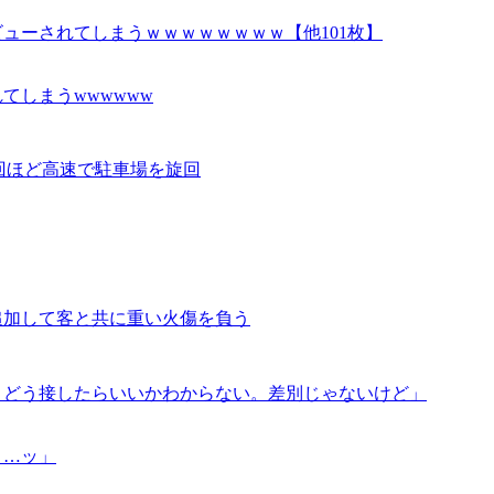
ューされてしまうｗｗｗｗｗｗｗｗ【他101枚】
てしまうwwwwww
0回ほど高速で駐車場を旋回
追加して客と共に重い火傷を負う
、どう接したらいいかわからない。差別じゃないけど」
ィ…ッ」