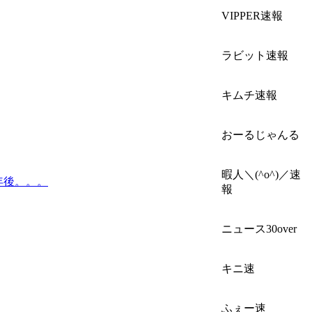
VIPPER速報
ラビット速報
キムチ速報
おーるじゃんる
暇人＼(^o^)／速
年後。。。
報
ニュース30over
キニ速
ふぇー速