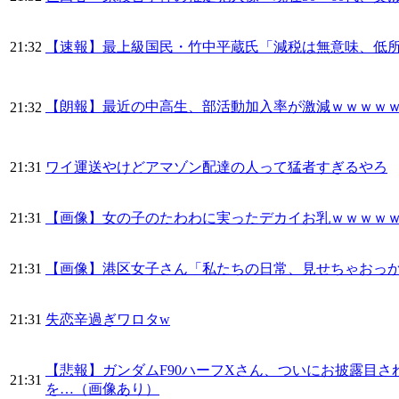
21:32
【速報】最上級国民・竹中平蔵氏「減税は無意味、低
【朗報】最近の中高生、部活動加入率が激減ｗｗｗｗ
21:32
21:31
ワイ運送やけどアマゾン配達の人って猛者すぎるやろ
21:31
【画像】女の子のたわわに実ったデカイお乳ｗｗｗｗ
21:31
【画像】港区女子さん「私たちの日常、見せちゃおっかな❤
21:31
失恋辛過ぎワロタw
【悲報】ガンダムF90ハーフXさん、ついにお披露目
21:31
を…（画像あり）