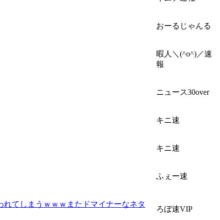
おーるじゃんる
暇人＼(^o^)／速
報
ニュース30over
キニ速
キニ速
ふぇー速
われてしまうｗｗｗまたドマイナーなネタ
ろぼ速VIP