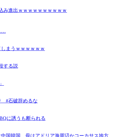
り込み進出ｗｗｗｗｗｗｗｗｗｗ
……
てしまうｗｗｗｗｗｗ
殺する説
」
 #石破辞めるな
BQに誘うも断られる
父は中国韓国、母はアドリア海周辺かコーカサス地方