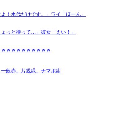
すよ！水代だけです。」ワイ「ほーん」
ちょっと待って…」彼女「えい！」
ｗｗｗｗｗｗｗｗｗｗｗ
。一般赤、片親緑、ナマポ紺