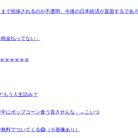
こまで担保されるのか不透明。今後の日本経済が直面するであ
は税金払ってない」
ｗｗｗｗｗｗｗ
どもう人生詰み？
映中にポップコーン食う音させんな」←こいつ
つ無料でついてくる😱（※画像あり）