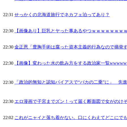
22:31
せっかくの北海道旅行でネカフェ泊ってあり？
22:30
【画像あり】巨乳とヤった事あるやつｗｗｗｗｗｗｗ
22:30
金正恩「豊胸手術は腐った資本主義的行為なので摘発
22:30
【画像】変わった水の飲み方をする政治家一覧wwwww
「政治的無知と認知バイアスで“バカの二乗”に」 先
22:30
22:30
エロ漫画で子宮までズン！って届く断面図で女がのけ
22:02
これがニャイと落ち着かない。口にくわえてどこにで