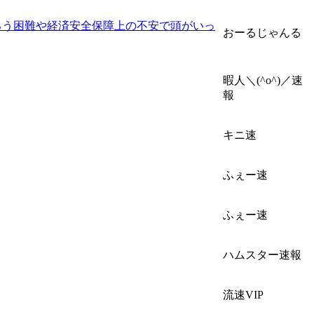
ろう困難や経済安全保障上の不安で頭がいっ
おーるじゃんる
暇人＼(^o^)／速
報
キニ速
ふぇー速
ふぇー速
ハムスター速報
流速VIP