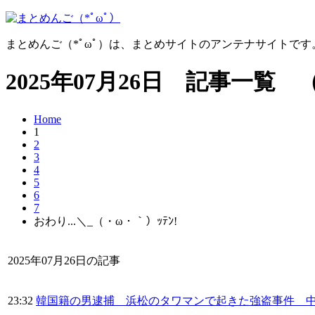
まとめんご（*ﾟωﾟ）は、まとめサイトのアンテナサイトで
2025年07月26日 記事一覧 
Home
1
2
3
4
5
6
7
おわり...＼_（・ω・｀）ｯﾃﾝ!
2025年07月26日の記事
23:32
韓国籍の男逮捕 浜松のタワマンで起きた強盗事件 