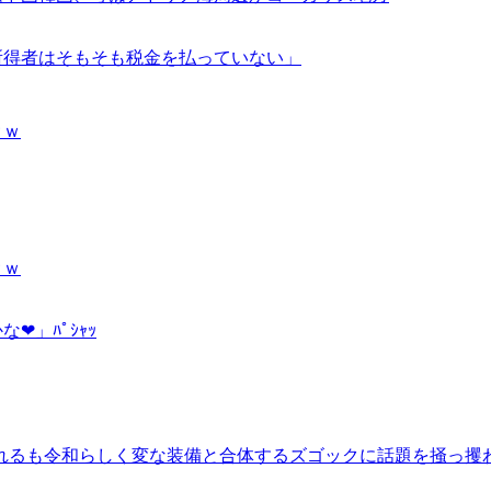
所得者はそもそも税金を払っていない」
ｗｗ
ｗｗ
」ﾊﾟｼｬｯ
されるも令和らしく変な装備と合体するズゴックに話題を掻っ攫