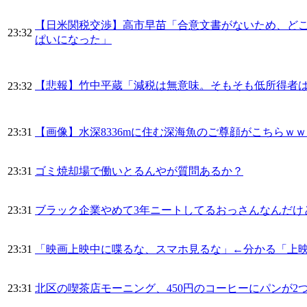
【日米関税交渉】高市早苗「合意文書がないため、ど
23:32
ぱいになった」
【悲報】竹中平蔵「減税は無意味。そもそも低所得者
23:32
23:31
【画像】水深8336mに住む深海魚のご尊顔がこちらｗ
23:31
ゴミ焼却場で働いとるんやが質問あるか？
23:31
ブラック企業やめて3年ニートしてるおっさんなんだけ
23:31
「映画上映中に喋るな、スマホ見るな」←分かる「上
23:31
北区の喫茶店モーニング、450円のコーヒーにパンが2