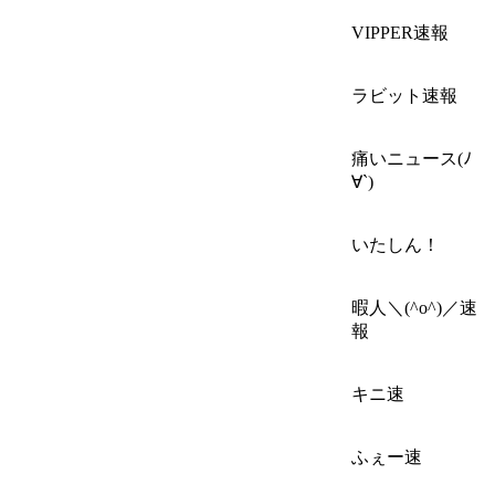
VIPPER速報
ラビット速報
痛いニュース(ﾉ
∀`)
いたしん！
暇人＼(^o^)／速
報
キニ速
ふぇー速