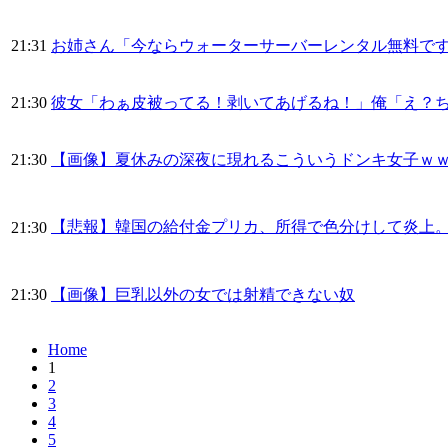
21:31
お姉さん「今ならウォーターサーバーレンタル無料で
21:30
彼女「わぁ皮被ってる！剥いてあげるね！」俺「え？
21:30
【画像】夏休みの深夜に現れるこういうドンキ女子ｗ
【悲報】韓国の給付金プリカ、所得で色分けして炎上
21:30
21:30
【画像】巨乳以外の女では射精できない奴
Home
1
2
3
4
5