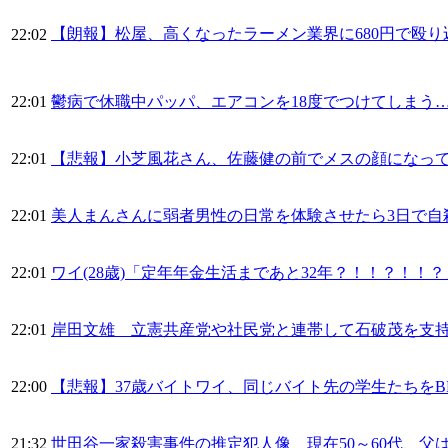
【朗報】松屋、高くなったラーメン業界に680円で殴
22:02
22:01
鬱病で休職中パッパ、エアコンを18度でつけてしまう
22:01
【悲報】小芝風花さん、佐藤健の前でメスの顔になっ
22:01
美人まんさんに弱者男性の日常を体験させたら3日で自
22:01
ワイ(28歳)「定年年金生活まであと32年？！！？！！？
22:01
岸田文雄 立憲共産党や社民党と連帯して石破茂を支持
22:00
【悲報】37歳バイトワイ、同じバイト先の学生たちをB
21:32
世田谷一家殺害事件の推定犯人像 現在50～60代、