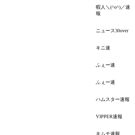
暇人＼(^o^)／速
報
ニュース30over
キニ速
ふぇー速
ふぇー速
ハムスター速報
VIPPER速報
キムチ速報