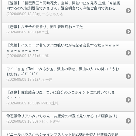
【速報】「琵琶湖三市同時花火」当然、開催中止を発表 主催「今後案
内するので個別返信できません」返金明言なく今後ご案内で終わる
(2026/08/09 18:33)おーるじゃんる
【悲報】八王子の夏祭り、衛生管理終わってた
(2026/08/09 18:31)キニ速
【悲報】バスローブ着てタバコ吸いながら記者会見する奴ｗｗｗｗｗ
ｗｗｗｗｗｗｗｗｗ
(2026/08/09 18:31)キニ速
ワイ「さぁてTwitterみるかぁ」沢山の幸せ、沢山の人々の努力「うお
おおお」ｽﾞﾄﾞﾄﾞﾄﾞﾄﾞ
(2026/08/09 18:31)ふぇー速
【画像】佐倉綾音(32)、ついに自分のシコポイントに気付いてしま
う・・・
(2026/08/09 18:30)VIPPER速報
🔴悲報🔴リアルみいちゃん、共産党の街宣で見つかる（※画像あり）
(2026/08/09 18:30)ラビット速報
ビニールハウスからシャインマスカット約200房を盗んだ無職の男逮