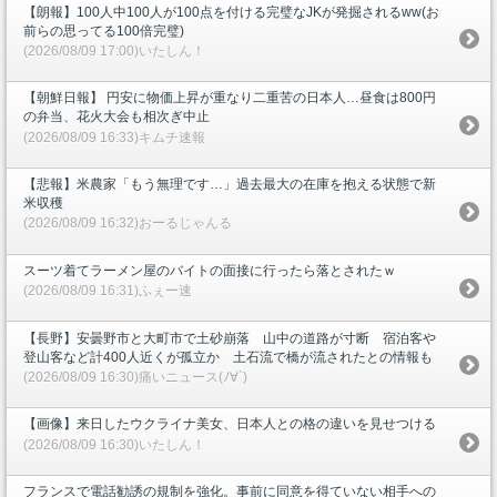
【朗報】100人中100人が100点を付ける完璧なJKが発掘されるww(お
前らの思ってる100倍完璧)
(2026/08/09 17:00)いたしん！
【朝鮮日報】 円安に物価上昇が重なり二重苦の日本人…昼食は800円
の弁当、花火大会も相次ぎ中止
(2026/08/09 16:33)キムチ速報
【悲報】米農家「もう無理です…」過去最大の在庫を抱える状態で新
米収穫
(2026/08/09 16:32)おーるじゃんる
スーツ着てラーメン屋のバイトの面接に行ったら落とされたｗ
(2026/08/09 16:31)ふぇー速
【長野】安曇野市と大町市で土砂崩落 山中の道路が寸断 宿泊客や
登山客など計400人近くが孤立か 土石流で橋が流されたとの情報も
(2026/08/09 16:30)痛いニュース(ﾉ∀`)
【画像】来日したウクライナ美女、日本人との格の違いを見せつける
(2026/08/09 16:30)いたしん！
フランスで電話勧誘の規制を強化。事前に同意を得ていない相手への