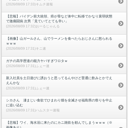
(2026/08/09 17:33)キムチ速報
【悲報】バイデン前大統領、癌が骨など体中に転移でかなり衰弱状態
で激痛闘病 次男「見ていてとても辛い」
(2026/08/09 17:32)おーるじゃんる
【画像】山ガールさん、山でラーメンを食べたらおじさんに怒られる
ｗｗｗ
(2026/08/09 17:31)キニ速
ガチの高学歴達の能力ヤバすぎワロタｗ
(2026/08/09 17:31)ふぇー速
新入社員を土日遊びに誘おうと思ってるんやけど普通に飲みとかでえ
えんかな
(2026/08/09 17:31)ふぇー速
シカさん 凄まじい食欲でひまわり畑を全滅させ福島県の祭りを中止
に追い込む
(2026/08/09 17:31)ハムスター速報
【悲報】ワイ、海水浴に来たのにカニ雑炊を頼んでしまうｗｗｗ（※
画像あり）