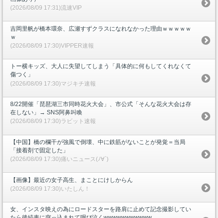
(2026/08/09 17:31)流速VIP
吉岡里帆が橋本環奈、広瀬すずクラスになれなかった理由ｗｗｗｗｗ
ｗ
(2026/08/09 17:30)VIPPER速報
トー横キッズ、大人に失望してしまう「具体的に何もしてくれなくて
傷つく」
(2026/08/09 17:30)マジキチ速報
8/22開催「琵琶湖三市同時花火大会」、市公式「そんな花火大会は存
在しない」→ SNS阿鼻叫喚
(2026/08/09 17:30)ラビット速報
【中国】橋の欄干が強風で倒壊、中に鉄筋がないことが発覚＝当局
「接着剤で固定した」
(2026/08/09 17:30)痛いニュース(ﾉ∀`)
【画像】最近の女子高生、まことにけしからん
(2026/08/09 17:30)いたしん！
女、インスタ映えの為にロードスターを路肩に止めて記念撮影してい
たら後続車に突っ込まれて咽び泣くwwwwwwwwwww