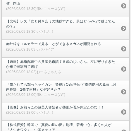
捕 岡山
(2026/08/09 18:30)痛いニュース(ﾉ∀`)
【悲報】レズ「女と付き合うの地獄すぎる、男はどうやって耐えてん
の？」
(2026/08/09 18:30)いたしん！
赤外線をフルカラーで見ることができるメガネが開発される
(2026/08/09 18:03)カラパイア
【速報】赤旗配達中の共産党市議７８歳のじいさん、左に寄りすぎた
か車で民家当て逃げ
(2026/08/09 18:02)おーるじゃんる
「撃たれても撃っちゃイカン」警視庁OBが明かす拳銃使用の葛藤…河
内長野「2発で射殺」なぜ起きた？
(2026/08/09 18:00)痛いニュース(ﾉ∀`)
【画像】お前らこの超美人容疑者が整形か否か判定たのむ！！
(2026/08/09 18:00)いたしん！
【株式投資】韓国で「真夏の世の夢」崩壊、若者中心に多くの人が
「人生オワタ」―中国メディア