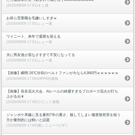
(2026/08/09 17:01)キニ速
お前ら営業職を毛嫌いしすぎｗ
(2026/08/09 17:01)ふぇー速
ワイ二ート、来年で還暦を迎える
(2026/08/09 17:01)ふぇー速
夫に男友達が居なさすぎて不安になってる
(2026/08/09 17:01)ふぇー速
【画像】瞬間-26℃冷却のベルトファンが今なら4,980円ｗｗｗｗｗｗ
(2026/08/09 17:00)VIPPER速報
【画像】長良花火大会、AIレベルの綺麗すぎるプロポーズ花火が打ち
上がる㊗🎇
(2026/08/09 17:00)ラビット速報
ジャンポケ斉藤に見る量刑7年の重さ、殺してしまい傷害致死罪を狙う
方が量刑的には軽いと話題
(2026/08/09 17:00)痛いニュース(ﾉ∀`)