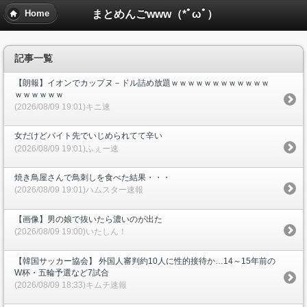
まとめんごwww（*ﾟωﾟ）
Home
記事一覧
【朗報】イオンでカップヌ－ドル詰め放題ｗｗｗｗｗｗｗｗｗｗｗｗ
ｗｗｗｗｗｗ
(2026/08/09 19:01)キニ速
女だけどバイト先でいじめられてて辛い
(2026/08/09 19:01)ふぇー速
焼き鳥屋さんで鳥刺しを食べた結果・・・
(2026/08/09 19:01)ハムスター速報
【画像】男の娘で抜いたら濃いのが出た
(2026/08/09 19:00)いたしん！
【韓国サッカー協会】 外国人審判約10人に性的接待か…14～15年前の
W杯・五輪予選など7試合
(2026/08/09 18:33)キムチ速報