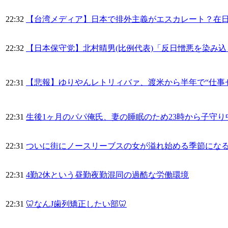
22:32
【台湾メディア】日本で排外主義がエスカレート？在
22:32
【日本保守党】北村晴男(比例代表)「反日憎悪を染み
【悲報】ゆりやんレトリィバァ、渡米から半年で“仕事
22:31
22:31
生後1ヶ月のパパ俺氏、妻の睡眠のため23時から子守
22:31
ついに街にノースリーブスの女が溢れ始める季節にな
22:31
4勤2休という昼勤夜勤混同の過酷な労働環境
22:31
🦷なんJ歯列矯正したい部🦷