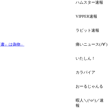
ハムスター速報
VIPPER速報
ラビット速報
証書』は偽物」
痛いニュース(ﾉ∀`)
いたしん！
カラパイア
おーるじゃんる
暇人＼(^o^)／速
報