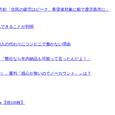
の方針「住民の疲労はピーク、希望者対象に船で鹿児島市に」
出できることが判明
国人の代わりにコンビニで働かない理由
イ「弊社なら年内納品も可能って言ったんだよ！」
中）」審判「残心が無いのでノーカウント」←は？
【他100枚】