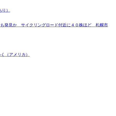
あり）
でも発見か サイクリングロード付近に４０株ほど 札幌市
いく（アメリカ）