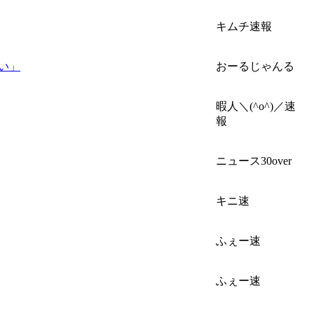
キムチ速報
い」
おーるじゃんる
暇人＼(^o^)／速
報
ニュース30over
キニ速
ふぇー速
ふぇー速