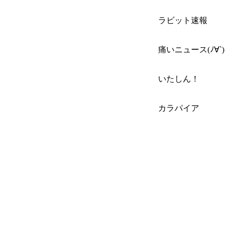
ラビット速報
痛いニュース(ﾉ∀`)
いたしん！
カラパイア