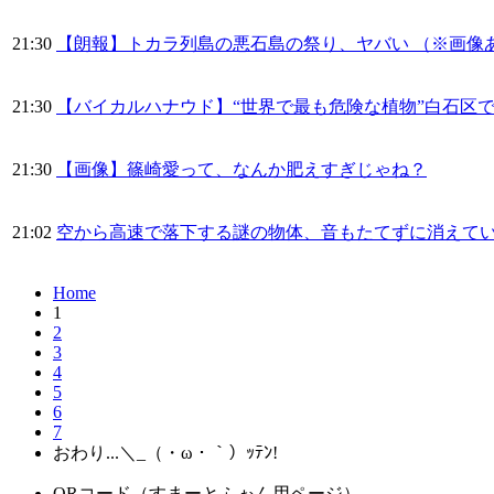
21:30
【朗報】トカラ列島の悪石島の祭り、ヤバい （※画像
21:30
【バイカルハナウド】“世界で最も危険な植物”白石区
21:30
【画像】篠崎愛って、なんか肥えすぎじゃね？
21:02
空から高速で落下する謎の物体、音もたてずに消えて
Home
1
2
3
4
5
6
7
おわり...＼_（・ω・｀）ｯﾃﾝ!
QRコード（すまーとふぉん用ページ）