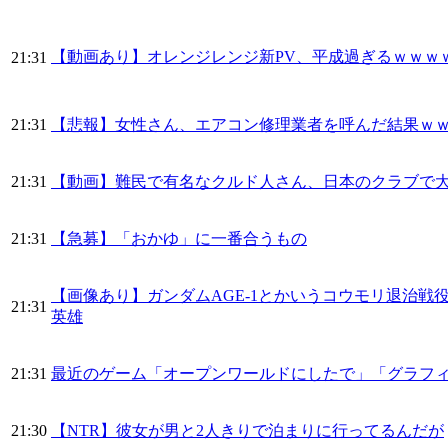
【動画あり】オレンジレンジ新PV、平成過ぎるｗｗｗ
21:31
21:31
【悲報】女性さん、エアコン修理業者を呼んだ結果ｗ
21:31
【動画】難民で有名なクルド人さん、日本のクラブで大は
21:31
【急募】「おかゆ」に一番合うもの
【画像あり】ガンダムAGE-1とかいうコウモリ退治
21:31
英雄
21:31
最近のゲーム「オープンワールドにしたで」「グラフ
21:30
【NTR】彼女が男と2人きりで泊まりに行ってるんだが