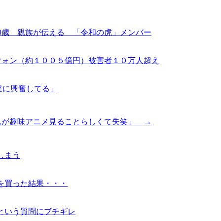
9歳 親族が伝える 「令和の虎」メンバー
ウォン（約１００５億円）被害者１０万人超え
達に興奮してる」
んが趣味アニメ見ることらしくて失笑」 →
しまう
を買った結果・・・
という質問にブチギレ