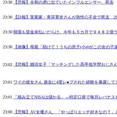
23:30
【悲報】令和の虎に出ていたインフルエンサー、死去
23:30
【訃報】実業家・青笹寛史さんが急性心不全で死去 2
23:30
韓国も賃金未払いだらけ。今年も５カ月で９４８２億
23:30
【画像】母親「助けて！うちの息子(小4)がこの女の子
【悲報】婚活女子「マッチングした高卒低学歴おじさ
23:02
23:01
ワイの彼女さん 過去に4度レ●プされた経験を暴露して
23:01
「積み立てNISAは儲かる」→特定口座で毎月レバナス
23:00
【悲報】AV女優さん、「やっぱりエッチ好きなの？」