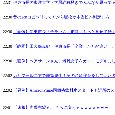
22:31
伊東市長の東洋大学・学歴詐称騒ぎでみんなが思って
22:30
昔の2chコピペ貼ってくから嘘松か本当松か判定しろ
22:30
【画像】伊東市長「チラッ♡」市議「もっと見せて😳
22:30
【静岡】田久保真紀・伊東市長「卒業したと勘違い」
22:30
【画像】ヘアサロンさん、爆乳女子をカットモデルに
22:02
カリフォルニアで地震発生！その時留守番をしていた
22:02
【異例】AmazonPrime同価格飲料水スタートも近所
【速報】声優志望者、 さらに増えるｗｗｗｗｗｗｗ
22:01