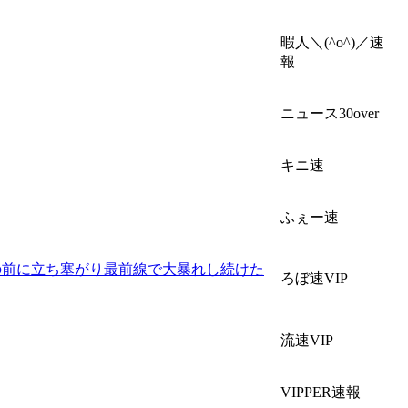
暇人＼(^o^)／速
報
ニュース30over
キニ速
ふぇー速
の前に立ち塞がり最前線で大暴れし続けた
ろぼ速VIP
流速VIP
VIPPER速報