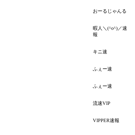
おーるじゃんる
暇人＼(^o^)／速
報
キニ速
ふぇー速
ふぇー速
流速VIP
VIPPER速報