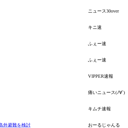
ニュース30over
キニ速
ふぇー速
ふぇー速
VIPPER速報
痛いニュース(ﾉ∀`)
キムチ速報
島外避難を検討
おーるじゃんる