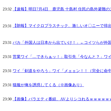
23:32
【速報】明日7月4日 鹿児島 十島村 住民の島外避難
【朗報】マイクロプラスチック、激しいオ〇ニーで排
23:31
23:31
バカ「外国人は日本から出ていけ！」←コイツらが外
23:31
営業ワイ「…できらぁッ！」取引先「今なんと？」ワ
23:31
ワイ「剣道をやろう」ワイ「メェェン！！（完全に命
23:31
猫服が俺を誘惑してくる（※画像あり）
23:30
【画像】バラエティ番組、AVよりシコれるｗｗｗｗｗｗ