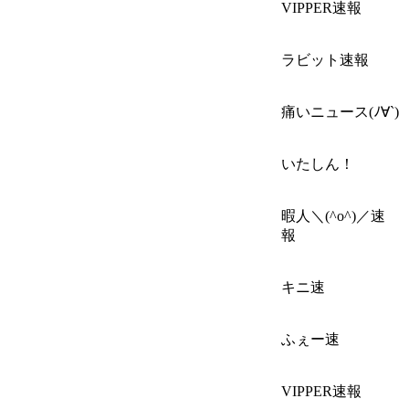
VIPPER速報
ラビット速報
痛いニュース(ﾉ∀`)
いたしん！
暇人＼(^o^)／速
報
キニ速
ふぇー速
VIPPER速報