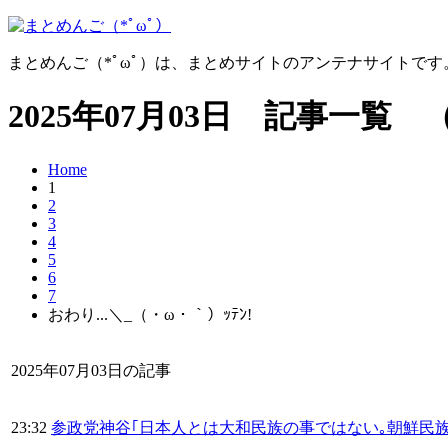
まとめんご（*ﾟωﾟ）は、まとめサイトのアンテナサイトで
2025年07月03日 記事一覧 
Home
1
2
3
4
5
6
7
おわり...＼_（・ω・｀）ｯﾃﾝ!
2025年07月03日の記事
23:32
参政党神谷｢日本人とは大和民族の事ではない｡朝鮮民