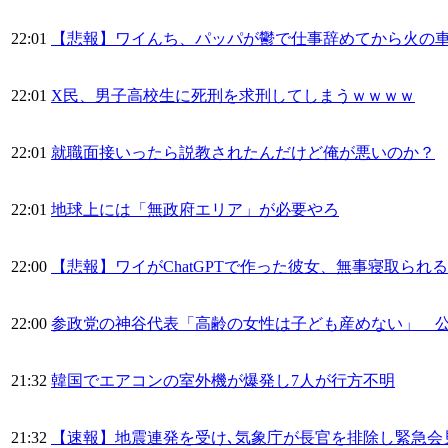
22:01
【悲報】ワイんち、パッパが鬱で仕事辞めてから火の
22:01
X民、男子高校生に死刑を求刑してしまうｗｗｗｗ
22:01
就職面接いったら説教されたんだけど俺が悪いのか？
22:01
地球上には「無政府エリア」が必要やろ
22:00
【悲報】ワイがChatGPTで作った彼女、無事寝取られる
22:00
参政党の神谷代表「高齢の女性は子ども産めない」 
21:32
韓国でエアコンの室外機が爆発し7人が行方不明
21:32
【速報】地震連発を受け､気象庁が長官を排除し緊急会