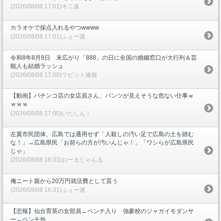
(2026/08/08 17:01)キニ速
カラオケで採点入れるやつwwww
(2026/08/08 17:01)ふぇー速
令和8年8月8日 末広がり「888」の日に全国の婚姻窓口が大行列＆芸
能人も結婚ラッシュ
(2026/08/08 17:00)ラビット速報
【動画】パチンコ店の女店員さん、パンツが見えそうな危ない仕事ｗ
ｗｗｗ
(2026/08/08 17:00)いたしん！
左翼市民団体、広島では通用せず「人殺しの汚い足で広島の土を踏む
な！」→広島県民「お前らの方が汚いんじゃ！」「ワシらが広島県民
じゃ」
(2026/08/08 16:33)おーるじゃんる
俺ニート親から20万円就活費として貰う
(2026/08/08 16:31)ふぇー速
【悲報】仙台育英の女部員←ベンチ入り 強豪校のジャガイモダンサ
ー←ベンチ外