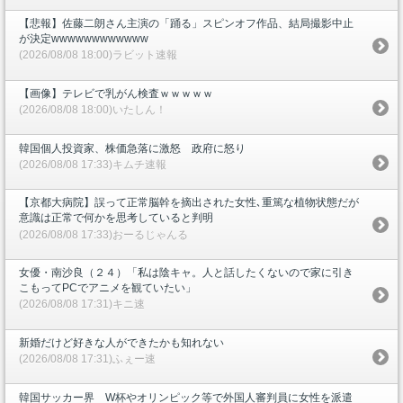
【悲報】佐藤二朗さん主演の「踊る」スピンオフ作品、結局撮影中止
が決定wwwwwwwwwwww
(2026/08/08 18:00)ラビット速報
【画像】テレビで乳がん検査ｗｗｗｗｗ
(2026/08/08 18:00)いたしん！
韓国個人投資家、株価急落に激怒 政府に怒り
(2026/08/08 17:33)キムチ速報
【京都大病院】誤って正常脳幹を摘出された女性､重篤な植物状態だが
意識は正常で何かを思考していると判明
(2026/08/08 17:33)おーるじゃんる
女優・南沙良（２４）「私は陰キャ。人と話したくないので家に引き
こもってPCでアニメを観ていたい」
(2026/08/08 17:31)キニ速
新婚だけど好きな人ができたかも知れない
(2026/08/08 17:31)ふぇー速
韓国サッカー界 W杯やオリンピック等で外国人審判員に女性を派遣