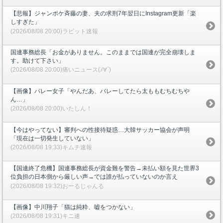
【悲報】ジャンポケ斉藤の妻、夫の求刑7年翌日にInstagram更新「楽
しすぎた」
(2026/08/08 20:00)ラビット速報
国連事務総長「お金がありません。このままでは国連が完全崩壊しま
す。助けて下さい」
(2026/08/08 20:00)痛いニュース(ﾉ∀`)
【画像】バレー女子「やんだあ、バレーしてたら太ももむちむちや
ん…」
(2026/08/08 20:00)いたしん！
【今はやってない】審判への性接待疑惑…大韓サッカー協会が声明
「現在は一切発生していない」
(2026/08/08 19:33)キムチ速報
【国連終了危機】国連事務総長が資金難を警告→未払い額を見た世界3
位負担の日本側から厳しい声→では誰が払っていないのか言え
(2026/08/08 19:32)おーるじゃんる
【画像】中川翔子「猫は純粋、嘘をつかない」
(2026/08/08 19:31)キニ速