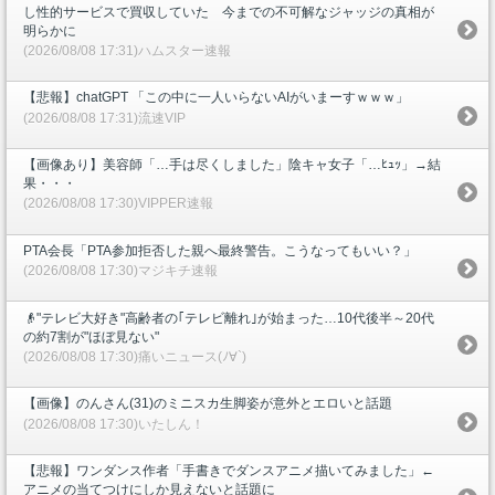
し性的サービスで買収していた 今までの不可解なジャッジの真相が
明らかに
(2026/08/08 17:31)ハムスター速報
【悲報】chatGPT 「この中に一人いらないAIがいまーすｗｗｗ」
(2026/08/08 17:31)流速VIP
【画像あり】美容師「…手は尽くしました」陰キャ女子「…ﾋｭｯ」→結
果・・・
(2026/08/08 17:30)VIPPER速報
PTA会長「PTA参加拒否した親へ最終警告。こうなってもいい？」
(2026/08/08 17:30)マジキチ速報
👴"テレビ大好き"高齢者の｢テレビ離れ｣が始まった…10代後半～20代
の約7割が"ほぼ見ない"
(2026/08/08 17:30)痛いニュース(ﾉ∀`)
【画像】のんさん(31)のミニスカ生脚姿が意外とエロいと話題
(2026/08/08 17:30)いたしん！
【悲報】ワンダンス作者「手書きでダンスアニメ描いてみました」←
アニメの当てつけにしか見えないと話題に