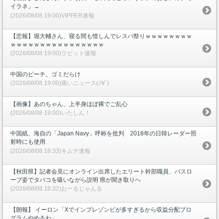
イラネ」→
(2026/08/08 19:00)VIPPER速報
【悲報】堀大輔さん、寝る間も惜しんでレスバ祭りｗｗｗｗｗｗｗｗ
ｗｗｗｗｗｗｗｗｗｗｗｗｗｗｗｗ
(2026/08/08 19:00)ラビット速報
中国のビーチ。ゴミだらけ
(2026/08/08 19:00)痛いニュース(ﾉ∀`)
【画像】あのちゃん、上半身ほぼ裸でご乱心
(2026/08/08 19:00)いたしん！
中国紙、海自の「Japan Navy」呼称を批判 2018年の日韓レーダー照
射時にも使用
(2026/08/08 18:33)キムチ速報
【秋田県】記者会見にオンライン出席したエリート幹部職員、バスロ
ーブ姿でタバコを吸いながら説明 県が聞き取りへ
(2026/08/08 18:32)おーるじゃんる
【朗報】 イーロン「Xでインプレゾンビが多すぎるから収益分配プロ
グラムやめるわ」