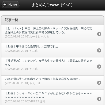
まとめんごwww（*ﾟωﾟ）
Home
記事一覧
【しつけぇｗ】中国、海上自衛隊のトマホーク試射を批判「周辺の安
全保障上の脅威を口実に再軍備を加速している」
(2026/08/08 20:02)おーるじゃんる
【動画】甲子園の女性審判、大誤審で炎上
(2026/08/08 20:01)キニ速
【放送事故】フジテレビ、女子大生を大量投入して闇深エロ番組ｗｗ
ｗｗ
(2026/08/08 20:01)キニ速
バスの運転手への転職てどう？激務？年収や必要な資格は？
(2026/08/08 20:01)ふぇー速
【動画】ラッキースケベにニヤニヤが止まらない男がこちらｗｗｗｗ
ｗｗｗｗｗｗｗｗｗｗｗｗｗｗ
(2026/08/08 20:00)VIPPER速報