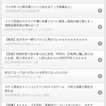
ワイの作った卵豆腐にいくら出せる？（※画像あり）
(2026/08/08 19:31)流速VIP
ドイツ空港のウクライナ機に自爆ドローン接近→職員が蹴り落とす→
偶然起爆装置が壊れセーフ
(2026/08/08 19:30)痛いニュース(ﾉ∀`)
【動画】女の子が一瞬でメロつく男がコレｗｗｗｗｗｗｗｗｗｗ
(2026/08/08 19:30)いたしん！
【悲報】特殊詐欺で金を取られた女性、SNSの「詐欺師に騙し取られ
たお金、取り戻せます」」に釣られさらに240万円失うｗｗｗｗ
(2026/08/08 19:01)キニ速
好きになってはいけない人を好きになったんだが
(2026/08/08 19:01)ふぇー速
ガチャ課金がメインコンテンツのスマホゲーム サ終と倒産が相次ぎ
終わる
(2026/08/08 19:01)ハムスター速報
【画像】まんさん、ブチ切れ「電車内でこういうポジのおじ、ガチで