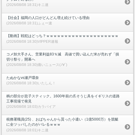
(2026/08/08 18:31)キニ速
【社会】福岡の人口がどんどん増え続けている理由
(2026/08/08 18:31)ふぇー速
【動画】戦犯はどっち？ｗｗｗｗｗｗｗｗｗｗｗｗｗｗｗｗｗｗｗｗ
(2026/08/08 18:30)VIPPER速報
コメ卸大手さん、営業利益83％減 高値で買い込んだ米が売れず「損
切り祭り」開幕へ
(2026/08/08 18:30)痛いニュース(ﾉ∀`)
たぬかなvs瀬戸環奈
(2026/08/08 18:30)いたしん！
柄の部分が息子スティック。1600年前の爪そうじ具をイギリスの道路
工事現場で発見
(2026/08/08 18:03)カラパイア
税務署職員(25) 、おばちゃんから貰った小遣い（1億5000万）を競艇
に全ツッパしたのがバレるｗｗｗ
(2026/08/08 18:01)キニ速