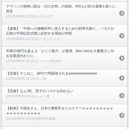
アマゾンの密林に眠る「幻の文明」の痕跡。400もの巨大遺構を新たに
発見
(2026/08/06 20:33)カラパイア
【速報】「中国への侵略戦争に突入するための戦争式典だ」 パヨクが
広島の平和記念式典に反対する理由が判明
(2026/08/06 20:33)おーるじゃんる
年商10億円を超える「ひとり親方」が激増、Mac miniを大量購入しAI
を従業員代わりに
(2026/08/06 20:32)ニュース30over
【悲報】ヤニねこ、BPOで問題視されるwwwwwwwwwww
(2026/08/06 20:31)キニ速
【悲報】なんJ民、黒子のバスケを語れない
(2026/08/06 20:31)ふぇー速
【動画】中国女さん、日本の警察官をケルナグールｗｗｗｗｗｗｗｗ
ｗｗｗｗｗｗｗｗｗｗ
(2026/08/06 20:30)VIPPER速報