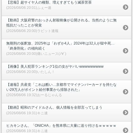
【悲報】超サイヤ人の種類、増えすぎてもう滅茶苦茶
(2026/08/06 20:01)ふぇー速
【動画】大阪府警のおっさん射殺映像が公開される。当然のように無
抵抗だったことが発覚
(2026/08/06 20:00)ラビット速報
無期刑の仮釈放、2025年は「わずか4人」2024年は32人が獄中死…
「終身刑化」の傾向続く
(2026/08/06 20:00)痛いニュース(ﾉ∀`)
【画像】美人犯罪ランキング1位の女がヤバいwwwwwwwww
(2026/08/06 20:00)いたしん！
【速報】共産党「これは酷い…京都市でマイナンバーカードを持たな
い29万人がポイント給付事業から排除された」
(2026/08/06 19:32)おーるじゃんる
【動画】昭和のアイドルさん、個人情報を全部言ってしまう
(2026/08/06 19:31)キニ速
ヒカキンさん、「ONICHA」を熊本県に大量に送り付けるｗｗｗｗｗ
(2026/08/06 19:31)キニ速