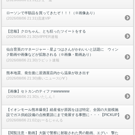
(2026/08/06 21:31)ふぇー速
ローソンで半額品を買ってきたぞ！！！（※画像あり）
(2026/08/06 21:31)流速VIP
【悲報】クロちゃん、とち狂ったツイートをする
(2026/08/06 21:30)VIPPER速報
仙台育英のマネージャー・星よつはさんがかわいいと話題に ウィン
ク動画や画像などが拡散される（※画像・動画あり）
(2026/08/06 21:30)ラビット速報
熊本地震、発生後に居酒屋店内から温泉が吹き出す
(2026/08/06 21:30)痛いニュース(ﾉ∀`)
【画像】セトカンのティファwwwwww
(2026/08/06 21:30)いたしん！
【イオンモール熊本爆発】経産省が原因をほぼ特定、全国の大規模施
設でガス供給設備の点検要請にまで発展する事態に・・・【PICKUP】
(2026/08/06 21:02)おーるじゃんる
【閲覧注意・動画】大阪で警察に射殺された男の動画、エグい 撃た