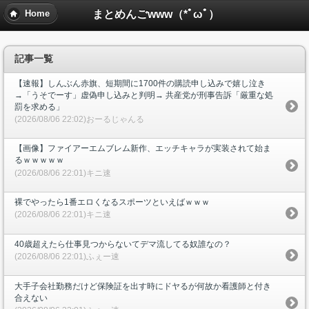
まとめんごwww（*ﾟωﾟ）
Home
記事一覧
【速報】しんぶん赤旗、短期間に1700件の購読申し込みで嬉し泣き
→「うそでーす」虚偽申し込みと判明→ 共産党が刑事告訴「厳重な処
罰を求める」
(2026/08/06 22:02)おーるじゃんる
【画像】ファイアーエムブレム新作、エッチキャラが実装されて始ま
るｗｗｗｗｗ
(2026/08/06 22:01)キニ速
裸でやったら1番エロくなるスポーツといえばｗｗｗ
(2026/08/06 22:01)キニ速
40歳超えたら仕事見つからないてデマ流してる奴誰なの？
(2026/08/06 22:01)ふぇー速
大手子会社勤務だけど保険証を出す時にドヤるが何故か看護師と付き
合えない