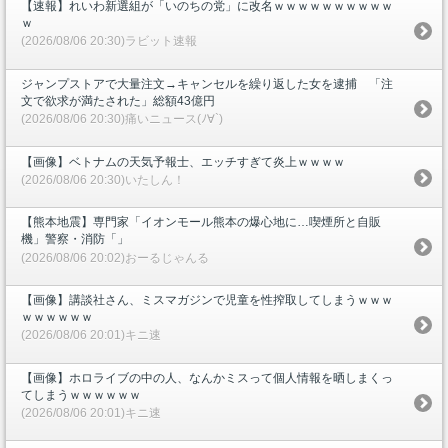
【速報】れいわ新選組が「いのちの党」に改名ｗｗｗｗｗｗｗｗｗｗ
ｗ
(2026/08/06 20:30)ラビット速報
ジャンプストアで大量注文→キャンセルを繰り返した女を逮捕 「注
文で欲求が満たされた」総額43億円
(2026/08/06 20:30)痛いニュース(ﾉ∀`)
【画像】ベトナムの天気予報士、エッチすぎて炎上ｗｗｗｗ
(2026/08/06 20:30)いたしん！
【熊本地震】専門家「イオンモール熊本の爆心地に…喫煙所と自販
機」警察・消防「」
(2026/08/06 20:02)おーるじゃんる
【画像】講談社さん、ミスマガジンで児童を性搾取してしまうｗｗｗ
ｗｗｗｗｗｗ
(2026/08/06 20:01)キニ速
【画像】ホロライブの中の人、なんかミスって個人情報を晒しまくっ
てしまうｗｗｗｗｗｗ
(2026/08/06 20:01)キニ速