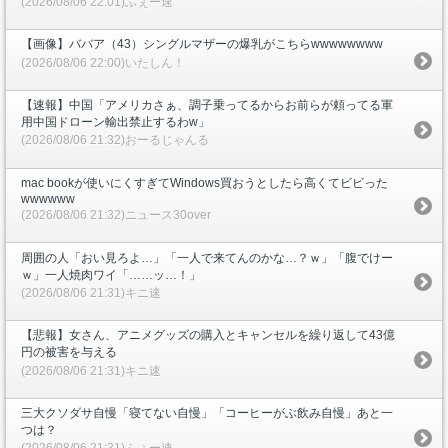
(2026/08/06 22:01)ふぇー速
【画像】ババア（43）シングルマザーの爆乳がこちらwwwwwwww
(2026/08/06 22:00)いたしん！
【速報】中国「アメリカさぁ、調子乗ってるからお前らが頼ってる軍
用中国ドローン輸出禁止するわw」
(2026/08/06 21:32)おーるじゃんる
mac bookが使いにくすぎてWindows買おうとしたら高くてビビった
wwwwww
(2026/08/06 21:32)ニュース30over
周囲の人「おい見ろよ…」「一人で来てんのかな…？ｗ」「腹でけー
ｗ」一人焼肉ワイ「……ッ…！」
(2026/08/06 21:31)キニ速
【悲報】女さん、アニメグッズの購入とキャンセルを繰り返して43億
円の被害を与える
(2026/08/06 21:31)キニ速
三大クソダサ自慢「寝てない自慢」「コーヒーがぶ飲み自慢」あと一
つは？