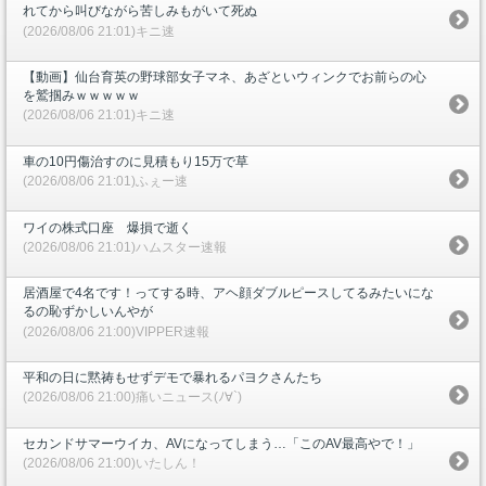
れてから叫びながら苦しみもがいて死ぬ
(2026/08/06 21:01)キニ速
【動画】仙台育英の野球部女子マネ、あざといウィンクでお前らの心
を鷲掴みｗｗｗｗｗ
(2026/08/06 21:01)キニ速
車の10円傷治すのに見積もり15万で草
(2026/08/06 21:01)ふぇー速
ワイの株式口座 爆損で逝く
(2026/08/06 21:01)ハムスター速報
居酒屋で4名です！ってする時、アヘ顔ダブルピースしてるみたいにな
るの恥ずかしいんやが
(2026/08/06 21:00)VIPPER速報
平和の日に黙祷もせずデモで暴れるパヨクさんたち
(2026/08/06 21:00)痛いニュース(ﾉ∀`)
セカンドサマーウイカ、AVになってしまう…「このAV最高やで！」
(2026/08/06 21:00)いたしん！