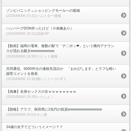
ゾンビパニック→ショッピングモールへの籠城
(2026/08/06 19:31)ハムスター速報
ハンバーグDON作ったけど（※画像あり）
(2026/08/06 19:31)流速VIP
【動画】福岡の電車、複数の駅で「チ〇ポッ❤」という構内アナウン
スが流れる騒ぎwwwwwwwww
(2026/08/06 19:30)ラビット速報
共同通信、6000件分の連絡先流出か 「おわびします」とラフな軽い
謝罪コメントを発表
(2026/08/06 19:30)痛いニュース(ﾉ∀`)
【画像】全身セックスの女ｗｗｗｗｗｗｗｗ
(2026/08/06 19:30)いたしん！
【朗報】アラブ、秋田県に2兆円の投資wwwwwwwwwwwww
(2026/08/06 19:01)キニ速
34歳の女子てどういうイメージ？？