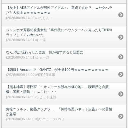
【炎上】AKBアイドルが男性アイドルへ「童貞ですか？」→セクハラ
だと大炎上ｗｗｗｗｗｗｗｗ
(2026/08/06 14:30)いたしん！
ジャンポケ斉藤の被害女性「事件後にバウムクーヘン売ったりTikTok
ライブしててムカついた」
(2026/08/06 14:01)キニ速
なんJ民が流行らせた言葉一覧が凄すぎると話題に
(2026/08/06 14:01)ふぇー速
【朗報】Amazonで「GANTZ」が全巻100円ｗｗｗｗｗｗｗｗｗｗ
(2026/08/06 14:00)VIPPER速報
【熊本地震】専門家「イオンモール熊本の爆心地に…喫煙所と自販
機」警察・消防「」←これ・・・
(2026/08/06 14:00)ラビット速報
角栓ニュルッ、歯茎グラグラ… 「気持ち悪いネット広告」への苦情
が急増
(2026/08/06 14:00)痛いニュース(ﾉ∀`)