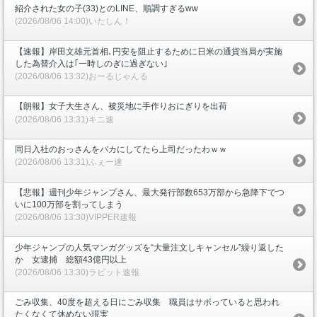
紹介された女の子(33)とのLINE、順調すぎるww
(2026/08/06 14:00)いたしん！
【速報】岸田文雄元首相､円安を阻止するために日米の通貨当局が実施
した為替介入は｢一時しのぎに過ぎない｣
(2026/08/06 13:32)おーるじゃんる
【朗報】女子大生さん、被災地に手作りおにぎりを出荷
(2026/08/06 13:31)キニ速
同日入社のおっさんをバカにしてたら上司だったわｗｗ
(2026/08/06 13:31)ふぇー速
【悲報】週刊少年ジャンプさん、最大発行部数653万部から急降下でつ
いに100万部を割ってしまう
(2026/08/06 13:30)VIPPER速報
少年ジャンプの人気マンガグッズを“大量注文しキャンセル”繰り返した
か 女逮捕 総額43億円以上
(2026/08/06 13:30)ラビット速報
ごみ収集、40度を超える日にごみ収集 職員はサボっていると思われ
たくなくて休めない現実