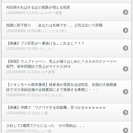
AI活用すればするほど残業が増える現実
(2026/08/06 13:01)ハムスター速報
指摘に部下怒り 「あなたは失格です」。上司は泣いて辞職
(2026/08/06 13:00)痛いニュース(ﾉ∀`)
【画像】ブス巨乳が一番抜ける←これまじ？？？
(2026/08/06 13:00)いたしん！
【韓国】ウェブトゥーン、売上が減りはじめた？カカオのストーリー
部門、前年同期比で売上がマイナス16％
(2026/08/06 12:33)キムチ速報
【イオンモール熊本爆発】経産省が原因をほぼ特定、全国の大規模施
設でガス供給設備の点検要請にまで発展する事態に・・・
(2026/08/06 12:32)おーるじゃんる
【画像】沖縄で「ワクワクする自販機」見つかるｗｗｗｗｗｗ
(2026/08/06 12:31)キニ速
入社して1週間でクビになった その理由は。。。
(2026/08/06 12:31)ふぇー速