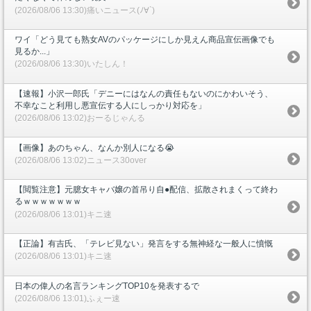
(2026/08/06 13:30)痛いニュース(ﾉ∀`)
ワイ「どう見ても熟女AVのパッケージにしか見えん商品宣伝画像でも
見るか...」
(2026/08/06 13:30)いたしん！
【速報】小沢一郎氏「デニーにはなんの責任もないのにかわいそう、
不幸なこと利用し悪宣伝する人にしっかり対応を」
(2026/08/06 13:02)おーるじゃんる
【画像】あのちゃん、なんか別人になる😭
(2026/08/06 13:02)ニュース30over
【閲覧注意】元臆女キャバ嬢の首吊り自●配信、拡散されまくって終わ
るｗｗｗｗｗｗｗ
(2026/08/06 13:01)キニ速
【正論】有吉氏、「テレビ見ない」発言をする無神経な一般人に憤慨
(2026/08/06 13:01)キニ速
日本の偉人の名言ランキングTOP10を発表するで
(2026/08/06 13:01)ふぇー速