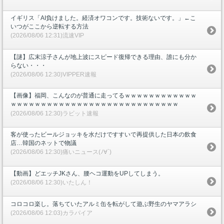
イギリス「AI負けました。経済オワコンです。技術ないです。」←こ
いつがここから逆転する方法
(2026/08/06 12:31)流速VIP
【謎】広末涼子さんが地上波にスピード復帰できる理由、誰にも分か
らない・・・
(2026/08/06 12:30)VIPPER速報
【画像】福岡、こんなのが普通に走ってるｗｗｗｗｗｗｗｗｗｗｗｗ
ｗｗｗｗｗｗｗｗｗｗｗｗｗｗｗｗｗｗｗｗｗｗｗｗｗｗｗｗ
(2026/08/06 12:30)ラビット速報
客が使ったビールジョッキを水だけですすいで再提供した日本の飲食
店…韓国のネットで物議
(2026/08/06 12:30)痛いニュース(ﾉ∀`)
【動画】どエッチJKさん、腰ヘコ運動をUPしてしまう。
(2026/08/06 12:30)いたしん！
コロコロ楽し。落ちていたアルミ缶を転がして遊ぶ野生のヤマアラシ
(2026/08/06 12:03)カラパイア