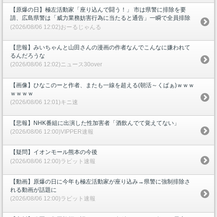
【原爆の日】極左活動家「座り込んで闘う！」 市は県警に排除を要
請、広島県警は「威力業務妨害行為に当たると通告」一瞬で全員排除
(2026/08/06 12:02)おーるじゃんる
【悲報】みいちゃんと山田さんの漫画の作者なんでこんなに嫌われて
るんだろうな
(2026/08/06 12:02)ニュース30over
【画像】ひなこのーと作者、またも一線を超える(朝活～くぱぁ)ｗｗｗ
ｗｗｗｗ
(2026/08/06 12:01)キニ速
【悲報】NHK番組に出演した性加害者「酒飲んでて覚えてない」
(2026/08/06 12:00)VIPPER速報
【疑問】イオンモール熊本の今後
(2026/08/06 12:00)ラビット速報
【動画】原爆の日に今年も極左活動家が座り込み→県警に強制排除さ
れる動画が話題に
(2026/08/06 12:00)ラビット速報