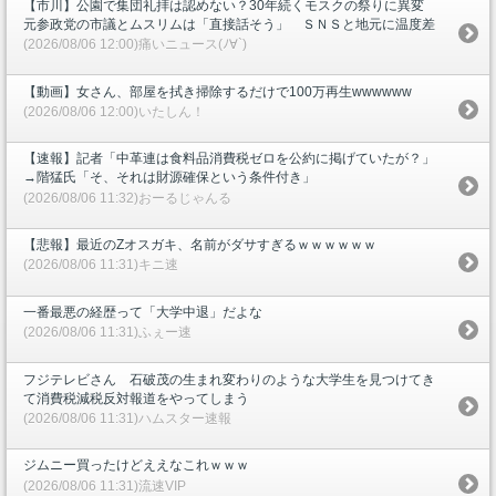
【市川】公園で集団礼拝は認めない？30年続くモスクの祭りに異変
元参政党の市議とムスリムは「直接話そう」 ＳＮＳと地元に温度差
(2026/08/06 12:00)痛いニュース(ﾉ∀`)
【動画】女さん、部屋を拭き掃除するだけで100万再生wwwwww
(2026/08/06 12:00)いたしん！
【速報】記者「中革連は食料品消費税ゼロを公約に掲げていたが？」
→階猛氏「そ、それは財源確保という条件付き」
(2026/08/06 11:32)おーるじゃんる
【悲報】最近のZオスガキ、名前がダサすぎるｗｗｗｗｗｗ
(2026/08/06 11:31)キニ速
一番最悪の経歴って「大学中退」だよな
(2026/08/06 11:31)ふぇー速
フジテレビさん 石破茂の生まれ変わりのような大学生を見つけてき
て消費税減税反対報道をやってしまう
(2026/08/06 11:31)ハムスター速報
ジムニー買ったけどええなこれｗｗｗ
(2026/08/06 11:31)流速VIP