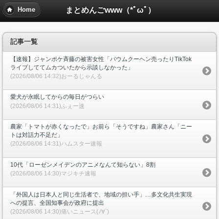
まとめんごwww（*ﾟωﾟ）
Home
記事一覧
【速報】ジャンポケ斉藤の被害女性「バウムクーヘン売ったりTikTok
ライブしててムカついたから示談しなかった」
(2026/08/06 14:32)おーるじゃんる
愛犬が永眠してからの毎日がつらい
(2026/08/06 14:31)ふぇー速
農家「トマトが赤くなったで」お前ら「そうですね」農家さん「ニー
トは対話力不足だ」
(2026/08/06 14:31)ハムスター速報
10代「ローゼンメイデンのアニメなんて知らない」8割
(2026/08/06 14:30)マジキチ速報
「外国人は日本人と同じ生活者で、地域の担い手」…多文化共生実現
への提言、全国知事会が政府に提出
(2026/08/06 14:30)痛いニュース(ﾉ∀`)