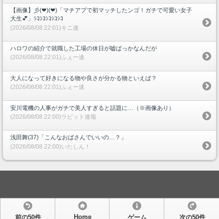
【画像】彡(❤︎)(❤︎)「マチアプで初マッチしたンゴ！ガチで可愛い女子
大生💕」ｼｺｼｺｼｺｼｺｼｺ
(2026/08/08 22:01)キニ速
ハロワの紹介で就職した工場の休日が嘘ばっかなんだが
(2026/08/08 22:01)ふぇー速
大人になって好きになる物や良さが分かる物といえば？
(2026/08/08 22:01)ふぇー速
安川電機の人事がガチで美人すぎると話題に…（※画像あり）
(2026/08/08 22:00)ラビット速報
浅田舞(37)「こんなおばさんでいいの…？」
(2026/08/08 22:00)いたしん！
Home
前の50件
ゲーム
次の50件