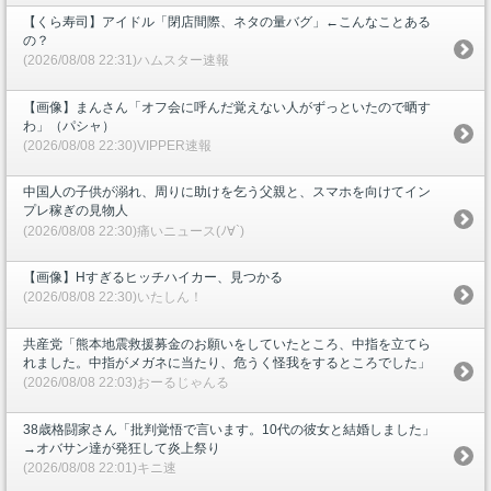
【くら寿司】アイドル「閉店間際、ネタの量バグ」←こんなことある
の？
(2026/08/08 22:31)ハムスター速報
【画像】まんさん「オフ会に呼んだ覚えない人がずっといたので晒す
わ」（パシャ）
(2026/08/08 22:30)VIPPER速報
中国人の子供が溺れ、周りに助けを乞う父親と、スマホを向けてイン
プレ稼ぎの見物人
(2026/08/08 22:30)痛いニュース(ﾉ∀`)
【画像】Hすぎるヒッチハイカー、見つかる
(2026/08/08 22:30)いたしん！
共産党「熊本地震救援募金のお願いをしていたところ、中指を立てら
れました。中指がメガネに当たり、危うく怪我をするところでした」
(2026/08/08 22:03)おーるじゃんる
38歳格闘家さん「批判覚悟で言います。10代の彼女と結婚しました」
→オバサン達が発狂して炎上祭り
(2026/08/08 22:01)キニ速