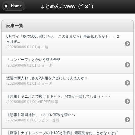
まとめんごwww（*ﾟωﾟ）
Home
記事一覧
6月ワイ「株で500万儲けたわ このままなら仕事辞めれるかも」→２
ヶ月後...
(2026/08/09 01:01)キニ速
「コンビーフ」とかいう謎の缶詰
(2026/08/09 01:01)ふぇー速
派遣の新人おっさん2人組をクビにしてええんか？
(2026/08/09 01:01)ふぇー速
【悲報】ヤニねこで抜けるキャラ、74%が一致してしまう・・・
(2026/08/09 01:00)VIPPER速報
【悲報】靖国神社、コスプレ軍装を禁止へ
(2026/08/09 01:00)ラビット速報
【画像】ナイトスクープの中1JCが彼氏に素顔見せたことがなくはず