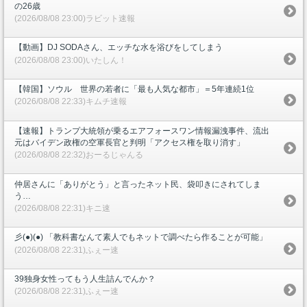
の26歳
(2026/08/08 23:00)ラビット速報
【動画】DJ SODAさん、エッチな水を浴びをしてしまう
(2026/08/08 23:00)いたしん！
【韓国】ソウル 世界の若者に「最も人気な都市」＝5年連続1位
(2026/08/08 22:33)キムチ速報
【速報】トランプ大統領が乗るエアフォースワン情報漏洩事件、流出
元はバイデン政権の空軍長官と判明「アクセス権を取り消す」
(2026/08/08 22:32)おーるじゃんる
仲居さんに「ありがとう」と言ったネット民、袋叩きにされてしま
う…
(2026/08/08 22:31)キニ速
彡(●)(●) 「教科書なんて素人でもネットで調べたら作ることが可能」
(2026/08/08 22:31)ふぇー速
39独身女性ってもう人生詰んでんか？
(2026/08/08 22:31)ふぇー速