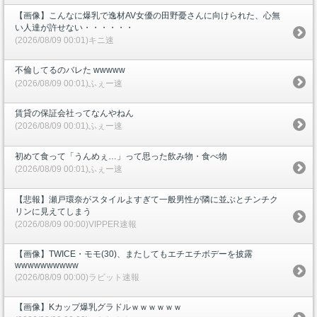
【画像】こんなに爆乳で逸材AV女優の田野憂さんに向けられた、心無
い人達が許せない・・・・・・
(2026/08/09 00:01)キニ速
不倫してるのバレた wwwww
(2026/08/09 00:01)ふぇー速
賃貸の保証会社ってなんやねん
(2026/08/09 00:01)ふぇー速
初めて食って「うんめぇ…」って思った飲み物・食べ物
(2026/08/09 00:01)ふぇー速
【悲報】瀬戸環奈がスタイルよすぎて一般男性が隣に並ぶとチンチク
リンに見えてしまう
(2026/08/09 00:00)VIPPER速報
【画像】TWICE・モモ(30)、またしてもエチエチボデーを披露
wwwwwwwwww
(2026/08/09 00:00)ラビット速報
【画像】Kカップ爆乳グラドルｗｗｗｗｗｗ