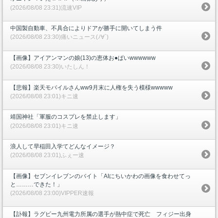
(2026/08/08 23:31)流速VIP
中国製自動車、不具合によりドアが勝手に開いてしまう件
(2026/08/08 23:30)痛いニュース(ﾉ∀`)
【画像】アイアンマンの娘(13)の恵体お●ぱいwwwwww
(2026/08/08 23:30)いたしん！
【悲報】楽天モバイルさんww9月末に人権を失う模様wwwww
(2026/08/08 23:01)キニ速
靖国神社「軍服のコスプレを禁止します」
(2026/08/08 23:01)キニ速
浪人して早稲田入学てどんなイメージ？
(2026/08/08 23:01)ふぇー速
【画像】セブンイレブンのバイト「AIにちいかわの画像を食わせてっ
と………できた！」
(2026/08/08 23:00)VIPPER速報
【訃報】ラグビー九州電力所属の選手が熱中症で死亡 フィジー出身